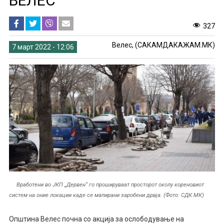
ВЕЛЕС
327
Велес, (САКАМДАКАЖАМ.МК)
7 март 2022 - 12:06
Вработени во ЈКП „Дервен“ го прошируваат просторот околу кореновиот
систем на оние локации каде се мапирани заробени дрвја. (Фото: СДК.МК)
Општина Велес почна со акција за ослободување на