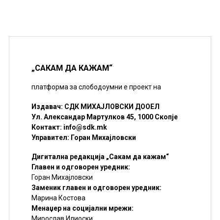
„САКАМ ДА КАЖАМ“
платформа за слободоумни е проект на
Издавач: СДК МИХАЈЛОВСКИ ДООЕЛ
Ул. Александар Мартулков 45, 1000 Скопје
Контакт:
info@sdk.mk
Управител: Горан Михајловски
Дигитална редакција „Сакам да кажам“
Главен и одговорен уредник:
Горан Михајловски
Заменик главен и одговорен уредник:
Марина Костова
Менаџер на социјални мрежи:
Мирослав Илиоски