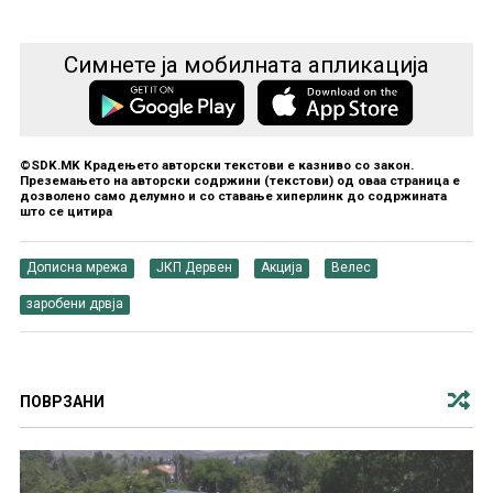
Симнете ја мобилната апликација
©SDK.MK Крадењето авторски текстови е казниво со закон.
Преземањето на авторски содржини (текстови) од оваа страница е
дозволено само делумно и со ставање хиперлинк до содржината
што се цитира
Дописна мрежа
ЈКП Дервен
Акција
Велес
заробени дрвја
ПОВРЗАНИ