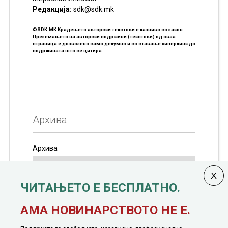
Редакцијa:
sdk@sdk.mk
©SDK.MK Крадењето авторски текстови е казниво со закон.
Преземањето на авторски содржини (текстови) од оваа
страница е дозволено само делумно и со ставање хиперлинк до
содржината што се цитира
Архива
Архива
ЧИТАЊЕТО Е БЕСПЛАТНО.
Колумната
САКАМ ДА КАЖАМ
излегува од 12
АМА НОВИНАРСТВОТО НЕ Е.
јануари, 1991 година