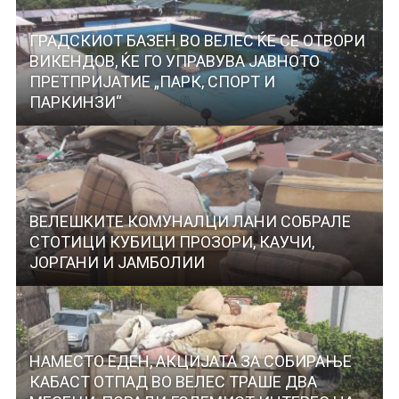
ГРАДСКИОТ БАЗЕН ВО ВЕЛЕС ЌЕ СЕ ОТВОРИ
ВИКЕНДОВ, ЌЕ ГО УПРАВУВА ЈАВНОТО
ПРЕТПРИЈАТИЕ „ПАРК, СПОРТ И
ПАРКИНЗИ“
ВЕЛЕШKИТЕ КОМУНАЛЦИ ЛАНИ СОБРАЛЕ
СТОТИЦИ КУБИЦИ ПРОЗОРИ, КАУЧИ,
ЈОРГАНИ И ЈАМБOЛИИ
НАМЕСТО ЕДЕН, АКЦИЈАТА ЗА СОБИРАЊЕ
КАБАСТ ОТПАД ВО ВЕЛЕС ТРАШЕ ДВА