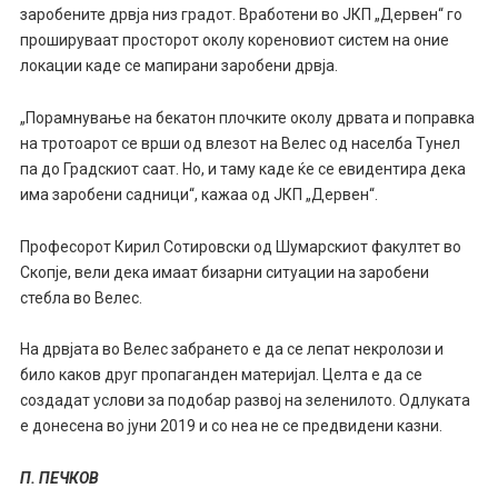
заробените дрвја низ градот. Вработени во ЈКП „Дервен“ го
прошируваат просторот околу кореновиот систем на оние
локации каде се мапирани заробени дрвја.
„Порамнувaње на бекатон плочките околу дрвата и поправка
на тротоарот се врши од влезот на Велес од населба Тунел
па до Градскиот саат. Но, и таму каде ќе се евидентира дека
има заробени садници“, кажаа од ЈКП „Дервен“.
Професорот Кирил Сотировски од Шумарскиот факултет во
Скопје, вели дека имаат бизарни ситуации на заробени
стебла во Велес.
На дрвјата во Велес забрането е да се лепат некролози и
било каков друг пропаганден материјал. Целта е да се
создадат услови за подобар развој на зеленилото. Одлуката
е донесена во јуни 2019 и со неа не се предвидени казни.
П. ПЕЧКОВ