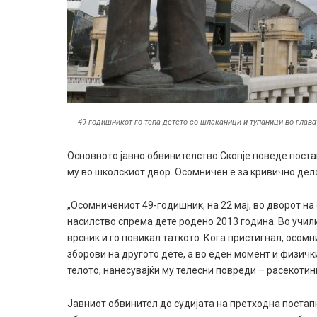
49-годишникот го тепа детето со шлаканици и тупаници во глава
Основното јавно обвинителство Скопје поведе постап
му во школскиот двор. Осомничен е за кривично дел
„Осомничениот 49-годишник, на 22 мај, во дворот н
насилство спрема дете родено 2013 година. Во учи
врсник и го повикал таткото. Кога пристигнал, осом
зборови на другото дете, а во еден момент и физичк
телото, нанесувајќи му телесни повреди – расекоти
Јавниот обвинител до судијата на претходна поста