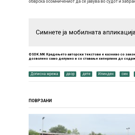
обврска осомничениот да се јавува во судот и забра
Симнете ја мобилната апликациј
©SDK.MK Крадењето авторски текстови е казниво со закон
дозволено само делумно и со ставање хиперлинк до содрж
Дописна мрежа
двор
дете
Илинден
син
ПОВРЗАНИ