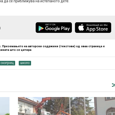
на да се приближува на истепаното дете.
а
. Преземањето на авторски содржини (текстови) од оваа страница е
ината што се цитира
скопјнец
школо