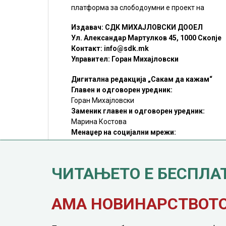
платформа за слободоумни е проект на
Издавач: СДК МИХАЈЛОВСКИ ДООЕЛ
Ул. Александар Мартулков 45, 1000 Скопје
Контакт:
info@sdk.mk
Управител: Горан Михајловски
Дигитална редакција „Сакам да кажам“
Главен и одговорен уредник:
Горан Михајловски
Заменик главен и одговорен уредник:
Марина Костова
Менаџер на социјални мрежи:
Мирослав Илиоски
Редакцијa:
sdk@sdk.mk
ЧИТАЊЕТО Е БЕСПЛА
©SDK.MK Крадењето авторски текстови е казниво со закон.
Преземањето на авторски содржини (текстови) од оваа
страница е дозволено само делумно и со ставање хиперлинк
до содржината што се цитира
АМА НОВИНАРСТВОТО 