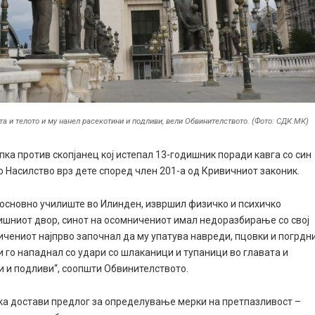
та и телото и му нанел расекотини и подливи, вели Обвинителството. (Фото: СДК.МК)
ка против скопјанец кој истепал 13-годишник поради кавга со син
о Насилство врз дете според член 201-а од Кривичниот законик.
а основно училиште во Илинден, извршил физичко и психичко
лишниот двор, синот на осомничениот имал недоразбирање со свој
ничениот најпрво започнал да му упатува навреди, пцовки и погрдн
и го нападнал со удари со шлаканици и тупаници во главата и
ни и подливи“, соопшти Обвинителството.
пка достави предлог за определување мерки на претпазливост –