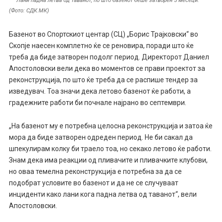
(Фото: СДК.МК)
Базенот во Спортскиот центар (СЦ) „Борис Трајковски“ во
Скопје наесен комплетно ќе се реновира, поради што ќе
треба да биде затворен подолг период. Директорот Даниел
Апостоловски вели дека во моментов се прави проектот за
реконструкција, по што ќе треба да се распише тендер за
изведувач. Тоа значи дека летово базенот ќе работи, а
градежните работи би почнале најрано во септември.
„На базенот му е потребна целосна реконструкција и затоа ќе
мора да биде затворен одреден период. Не би сакал да
шпекулирам колку би траело тоа, но секако летово ќе работи.
Знам дека има реакции од пливачите и пливачките клубови,
но оваа темелна реконструкција е потребна за да се
подобрат условите во базенот и да не се случуваат
инциденти како лани кога падна летва од таванот“, вели
Апостоловски.