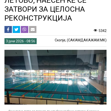
ЛЕТОВО, НАЕСЕН ЌЕ СЕ
ЗАТВОРИ ЗА ЦЕЛОСНА
РЕКОНСТРУКЦИЈА
5342
Скопје, (САКАМДАКАЖАМ.МК)
3 јуни 2026 - 08:56
Лани падна летва од таванот, по што базенот беше затворен 5 месеци.