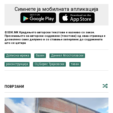
Симнете ја мобилната апликација
©SDK.MK Крадењето авторски текстови е казниво со закон.
Преземањето на авторски содржини (текстови) од оваа страница е
дозволено само делумно и со ставање хиперлинк до содржината
што се цитира
Дописна мрежа
базен
Даниел Апостоловски
реконструкција
СЦ Борис Трајковски
таван
ПОВРЗАНИ