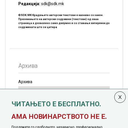
Редакцијa:
sdk@sdk.mk
©SDK.MK Крадењето авторски текстови е казниво со закон.
Преземањето на авторски содржини (текстови) од оваа
страница е дозволено само делумно и со ставање хиперлинк до
содржината што се цитира
Архива
Архива
ЧИТАЊЕТО Е БЕСПЛАТНО.
Колумната
САКАМ ДА КАЖАМ
излегува од 12
АМА НОВИНАРСТВОТО НЕ Е.
јануари, 1991 година
Поддржете го слободното, независно, професионално