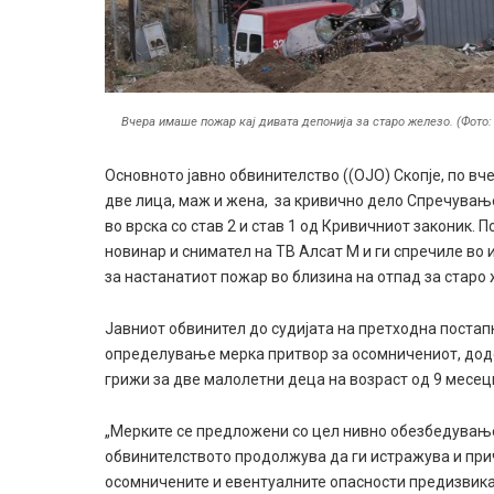
Вчера имаше пожар кај дивата депонија за старо железо. (Фото:
Основното јавно обвинителство ((ОЈО) Скопје, по в
две лица, маж и жена, за кривично дело Спречувањ
во врска со став 2 и став 1 од Кривичниот законик.
новинар и снимател на ТВ Алсат М и ги спречиле во
за настанатиот пожар во близина на отпад за старо
Јавниот обвинител до судијата на претходна постап
определување мерка притвор за осомничениот, доде
грижи за две малолетни деца на возраст од 9 месеци
„Мерките се предложени со цел нивно обезбедување,
обвинителството продолжува да ги истражува и при
осомничените и евентуалните опасности предизвикан