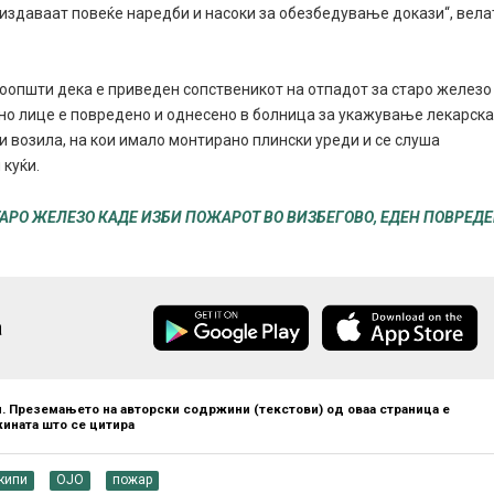
е издаваат повеќе наредби и насоки за обезбедување докази“, вела
оопшти дека е приведен сопственикот на отпадот за старо железо
дно лице е повредено и однесено в болница за укажување лекарск
и возила, на кои имало монтирано плински уреди и се слуша
 куќи.
АРО ЖЕЛЕЗО КАДЕ ИЗБИ ПОЖАРОТ ВО ВИЗБЕГОВО, ЕДЕН ПОВРЕД
а
. Преземањето на авторски содржини (текстови) од оваа страница е
ината што се цитира
кипи
ОЈО
пожар