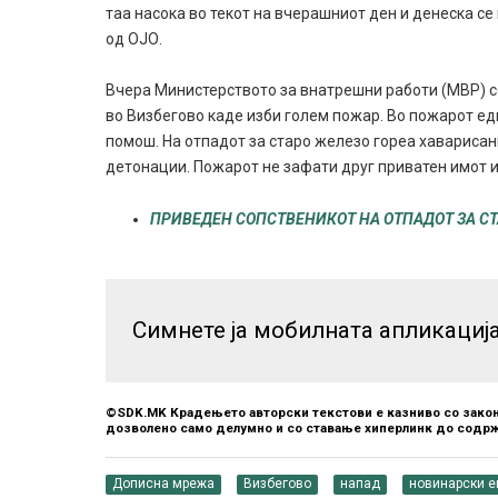
таа насока во текот на вчерашниот ден и денеска с
од ОЈО.
Вчера Министерството за внатрешни работи (МВР) с
во Визбегово каде изби голем пожар. Во пожарот е
помош. На отпадот за старо железо гореа хаварисан
детонации. Пожарот не зафати друг приватен имот и
ПРИВЕДЕН СОПСТВЕНИКОТ НА ОТПАДОТ ЗА СТ
Симнете ја мобилната апликациј
©SDK.MK Крадењето авторски текстови е казниво со закон
дозволено само делумно и со ставање хиперлинк до содрж
Дописна мрежа
Визбегово
напад
новинарски е