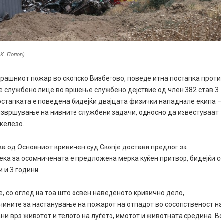
 К. Попов)
черашниот пожар во скопско Визбегово, поведе итна постапка прот
е службено лице во вршење службено дејствие од член 382 став 3
 Постапката е поведена бидејќи двајцата физички нападнале екипа 
 извршување на нивните службени задачи, односно да известуваат
 железо.
ка од Основниот кривичен суд Скопје достави предлог за
ка за осомничената е предложена мерка куќен притвор, бидејќи с
 и 3 години.
 со оглед на тоа што освен наведеното кривично дело,
чините за настанување на пожарот на отпадот во сосопственост н
и врз животот и телото на луѓето, имотот и животната средина. В