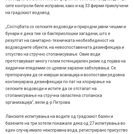
сите контроли биле исправни, како и кај 33 фирми приклучени
на градскиот водовод.
„Состојбата со селските водоводи и природни јавни чешми и
бунари е дека тие се бактериолошки загадени, што е
резултат на санитарно-техничката необезбеденост на
водоводните објекти, на невоспоставената дезинфекција и
отсуство на стручно стопанисување. Овие води
претставуваат многу голем потенцијален ризик од појава на
хидрични епидемии со цревни заразни заболувања. Се
препорачува да се изврши асанација и воспостави редовна
континуирана дезинфекција по пат на хлорирање на
селските водоводи и истите да се отстапат на
стопанисување на стручна овластена стопанска
организација“, вели д-р Петрова.
Ланските испитувања на водите од градскиот базен и
базените на три хотели покажале дека од 27 испитувања во
еден случај имало неисправна вода, регистрирано присуство