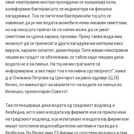
овие неисправни мостри пронајдени се ешерихија коли,
колиформни бактерии што се индикатори на фекално
загадување. Тоа се патогени бактерии или тој што се
навикнал да ја пие водата можеби и нема никакви симптоми,
но кај некој што првпат ќе се напие може да се јават
симптоми за црена зараза, проливи. Преку таква вода има
можност да се пренесат и други загадувачки материи како
вируси, заразен хепатит, дизинтерија. Сите вакви неисправни
чешми во градот се обележани, со табла каде пишува дека
водата не е за пиење. На тој начин граѓаните се
информирани, а ако пијат тоа е на нивна одговорност“, кажа
д-р Снежана Петрова од Центарот за јавно здравје (ЦЈЗ)
Велес, по извештајот за квалитетот на водите за пиење во
Велешко, презентиран Советот.
Таа потенцираше дека водата од градскиот водовод е
безбедна, исто како и водата кај фирмите кои се приклучени
на градскиот водовод, а ја испитуваат и водата кај фирми кои
имаат сопствени водоснабдителни системи и таа вода е
безбедна. Во Велес има 23 фирми со сопствен водовод и при