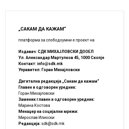
„САКАМ ДА КАЖАМ“
платформа за слободоумни е проект на
Издавач: СДК МИХАЈЛОВСКИ ДООЕЛ
Ул. Александар Мартулков 45, 1000 Скопје
Контакт:
info@sdk.mk
Управител: Горан Михајловски
Дигитална редакција „Сакам да кажам“
Главен и одговорен уредник:
Горан Михајловски
Заменик главен и одговорен уредник:
Марина Костова
Менаџер на социјални мрежи:
Мирослав Илиоски
Редакцијa:
sdk@sdk.mk