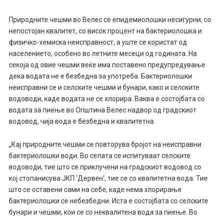
Природните чешми во Велес се епидемиолошки несигурни, со
непостојан квалитет, со висок процент на бактериолошка и
физичко-хемиска неисправност, а уште се користат од
населението, особено во летните месеци од годината. На
секоја од овие чешми веќе има поставено предупредување
дека водата не е безбедна за употреба. Бактериолошки
неисправни се и селските чешми и бунари, како и селските
водоводи, каде водата не се хлорира. Ваква е состојбата со
водата за пиење во Општина Велес надвор од градскиот
водовод, чија вода е безбедна и квалитетна.
„Кај природните чешми се повторува бројот на неисправни
бактериолошки води. Во селата се испитуваат селските
водоводи, тие што се приклучени на градскиот водовод со
кој стопанисува ЈКП ‘Дервен’, тие се со квалитетна вода. Тие
што се оставени сами на себе, каде нема хлорирање
бактериолошки се небезбедни. Иста е состојбата со селските
бунари и чешми, кои се со неквалитена вода за пиење. Во