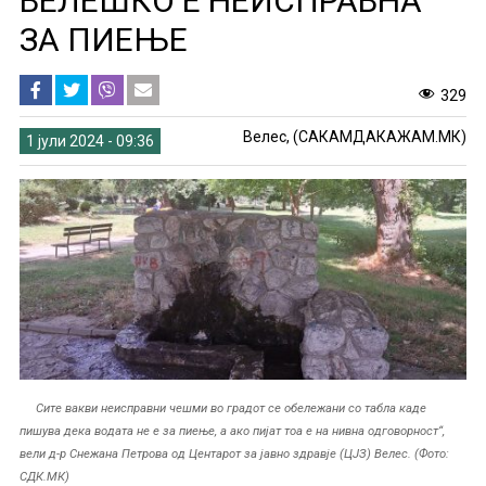
ВЕЛЕШКО Е НЕИСПРАВНА
ЗА ПИЕЊЕ
329
Велес, (САКАМДАКАЖАМ.МК)
1 јули 2024 - 09:36
Сите вакви неисправни чешми во градот се обележани со табла каде
пишува дека водата не е за пиење, а ако пијат тоа е на нивна одговорност“,
вели д-р Снежана Петрова од Центарот за јавно здравје (ЦЈЗ) Велес. (Фото:
СДК.МК)