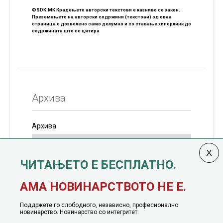
©SDK.MK Крадењето авторски текстови е казниво со закон.
Преземањето на авторски содржини (текстови) од оваа
страница е дозволено само делумно и со ставање хиперлинк до
содржината што се цитира
Архива
Архива
ЧИТАЊЕТО Е БЕСПЛАТНО.
Колумната
САКАМ ДА КАЖАМ
излегува од 12
АМА НОВИНАРСТВОТО НЕ Е.
јануари, 1991 година
Поддржете го слободното, независно, професионално
новинарство. Новинарство со интегритет.