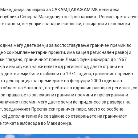
а Македонија, во изјава за САКАМДАКАЖАМ.МК вели дека
Република Северна Македонија во Преспанскиот Регион претставу
е односи, ветувајќи значајни еколошки, социјални и економски
година меѓу двете земји за воспоставување граничен премин во
дно со комплементарни проекти, има за цел регионален развој и
ски гледано, граничниот премин Лемос функционирал до 1967
ја и им служел на жителите од регионот од двете страни на
ѓу двете земји биле стабилни по 1974 година, граничниот премин
ата декларација на премиерите во февруари 2000 година за
област на Балканот, потребата за одржлив развој во регионот, со
ори прашањето за локални гранични премини и прекугранични
ничниот премин меѓу двете земји ќе придонесе за развојот на
т, заедничкиот Преспански граничен парк, место со особена
, кој дополнително ќе се зајакне со отворањето на граничниот
се грчката амбасада во Македонија.