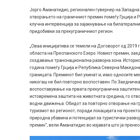
Јорго Аманатидис, регионален гувернер на Западн
отворањето на граничниот премин помеѓу Грција и 
клучна интервенција за зајакнување на билатералнит
придобивки за прекуграничниот регион.
„Оваа иницијатива се темели на Договорот од 2019 
областа на Преспанското Езеро. Новиот премин, зае
создавање транснационална развојна зона. Истори
година помеѓу Грција и Република Северна Македони
границата. Преминот бил укинат и, иако односите ме
никогаш не бил повторно воспоставен. По Заедничк
воспоставување на првата прекугранична заштитена 
истовремена заштита на животната средина, го отв
водни движења. Обидот за повторно отворање на гра
туризмот во регионот, поради локацијата на проекто
природна убавина и потенцијал за туристички развој
премин“, вели Аманатидис во изјавата што ја прене