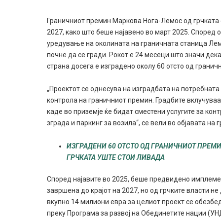
Граничниот премин Маркова Нога-Лемос од грчката с
2027, како што беше најавено во март 2025. Според 
уредување на околината на граничната станица Лем
почне да се гради. Рокот е 24 месеци што значи де
страна досега е изградено околу 60 отсто од грани
„Проектот се однесува на изградбата на потребнат
контрола на граничниот премин. Градбите вклучуваа
каде во приземје ќе бидат сместени услугите за кон
зграда и паркинг за возила“, се вели во објавата на
ИЗГРАДЕНИ 60 ОТСТО ОД ГРАНИЧНИОТ ПРЕМИ
ГРЧКАТА УШТЕ СТОИ ЛИВАДА
Според најавите во 2025, беше предвидено имплемен
завршена до крајот на 2027, но од грчките власти н
вкупно 14 милиони евра за целиот проект се обезбед
преку Програма за развој на Обединетите нации (УН