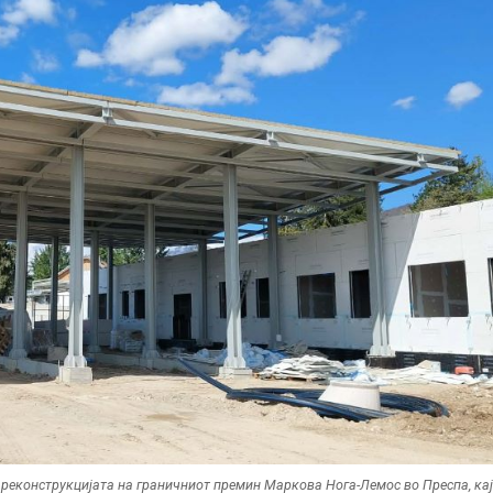
 реконструкцијата на граничниот премин Маркова Нога-Лемос во Преспа, кај