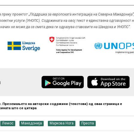
 преку проектот „Поддршка за европската интеграција на Северна Македонија“
оектни услуги (УНОПС). Содржината на овој текст е единствена одговорност 
чин не може да се смета дека ги одразува ставовите на Шведска и УНОПС“.
а
. Преземањето на авторски содржини (текстови) од оваа страница е
ината што се цитира
Лемос
Македонија
Маркова Нога
Преспа