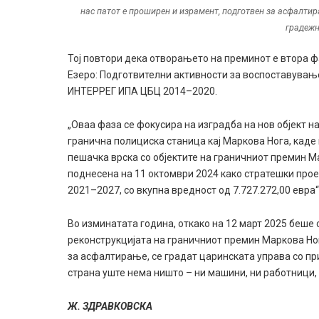
нас патот е проширен и израмент, подготвен за асфалти
градежн
Тој повтори дека отворањето на преминот е втора ф
Езеро: Подготвителни активности за воспоставувањ
ИНТЕРРЕГ ИПА ЦБЦ 2014–2020.
„Оваа фаза се фокусира на изградба на нов објект 
гранична полициска станица кај Маркова Нога, каде
пешачка врска со објектите на граничниот премин М
поднесена на 11 октомври 2024 како стратешки пр
2021–2027, со вкупна вредност од 7.727.272,00 евра
Во изминатата година, откако на 12 март 2025 беше
реконструкцијата на граничниот премин Маркова Ног
за асфалтирање, се градат царинската управа со п
страна уште нема ништо – ни машини, ни работници,
Ж. ЗДРАВКОВСКА