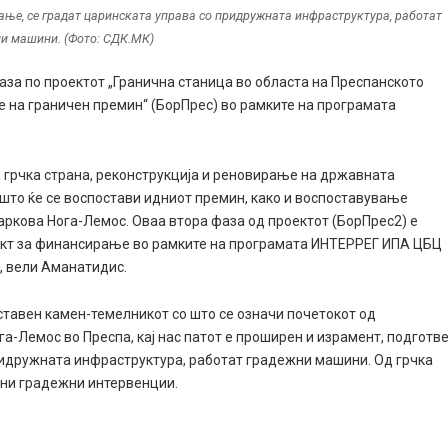
рање, се градат царинската управа со придружната инфраструктура, работат
и машини. (Фото: СДК.МК)
аза по проектот „Гранична станица во областа на Преспанското
е на граничен премин“ (БорПрес) во рамките на програмата
на грчка страна, реконструкција и реновирање на државната
 што ќе се воспостави идниот премин, како и воспоставување
аркова Нога-Лемос. Оваа втора фаза од проектот (БорПрес2) е
оект за финансирање во рамките на програмата ИНТЕРРЕГ ИПА ЦБЦ
“, вели Аманатидис.
 ставен камен-темелникот со што се означи почетокот од
а-Лемос во Преспа, кај нас патот е проширен и израмент, подготв
ридружната инфраструктура, работат градежни машини. Од грчка
 ни градежни интервенции.