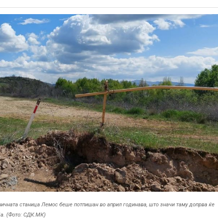
ничната станица Лемос беше потпишан во април годинава, што значи таму допрва ќе
ја. (Фото: СДК.МК)