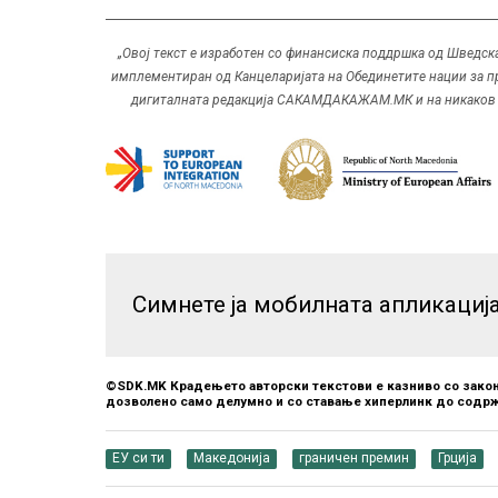
„Овој текст е изработен со финансиска поддршка од Шведска
имплементиран од Канцеларијата на Обединетите нации за пр
дигиталната редакција САКАМДАКАЖАМ.МК и на никаков на
Симнете ја мобилната апликациј
©SDK.MK Крадењето авторски текстови е казниво со закон
дозволено само делумно и со ставање хиперлинк до содрж
ЕУ си ти
Македонија
граничен премин
Грција