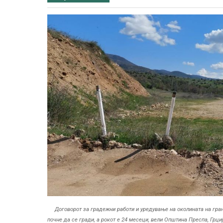
Договорот за градежни работи и уредување на околината на гра
почне да се гради, а рокот е 24 месеци, вели Општина Преспа, Грци