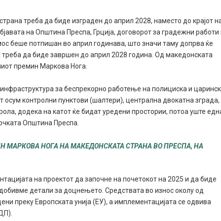
трана треба да биде изграден до април 2028, наместо до крајот н
објавата на Општина Преспа, Грција, договорот за градежни работи
ос беше потпишан во април годинава, што значи таму допрва ќе
ка треба да биде завршен до април 2028 година. Од македонската
чниот премин Маркова Нога.
а инфраструктура за беспрекорно работење на полициска и царинс
т осум контролни пунктови (шалтери), централна двокатна зграда,
трола, додека на катот ќе бидат уредени простории, потоа уште едн
 грчката Општина Преспа.
Н МАРКОВА НОГА НА МАКЕДОНСКАТА СТРАНА ВО ПРЕСПА, НА
тацијата на проектот да започне на почетокот на 2025 и да биде
е добивме детали за доцнењето. Средствата во износ околу од
ени преку Европската унија (ЕУ), а имплементацијата се одвива
ДП).