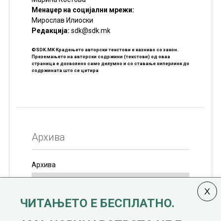
Менаџер на социјални мрежи:
Мирослав Илиоски
Редакцијa:
sdk@sdk.mk
©SDK.MK Крадењето авторски текстови е казниво со закон.
Преземањето на авторски содржини (текстови) од оваа
страница е дозволено само делумно и со ставање хиперлинк до
содржината што се цитира
Архива
Архива
ЧИТАЊЕТО Е БЕСПЛАТНО.
Колумната
САКАМ ДА КАЖАМ
излегува од 12