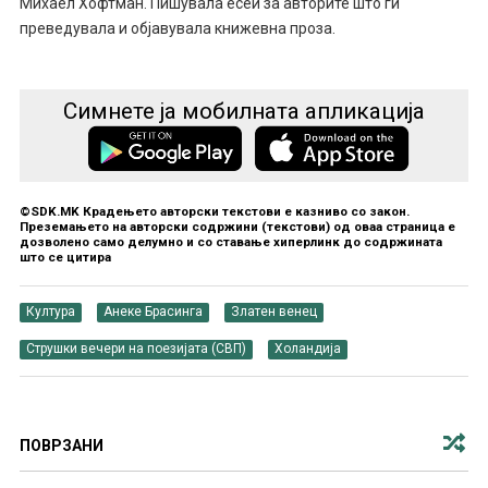
Михаел Хофтман. Пишувала есеи за авторите што ги
преведувала и објавувала книжевна проза.
Симнете ја мобилната апликација
©SDK.MK Крадењето авторски текстови е казниво со закон.
Преземањето на авторски содржини (текстови) од оваа страница е
дозволено само делумно и со ставање хиперлинк до содржината
што се цитира
Култура
Анеке Брасинга
Златен венец
Струшки вечери на поезијата (СВП)
Холандија
ПОВРЗАНИ