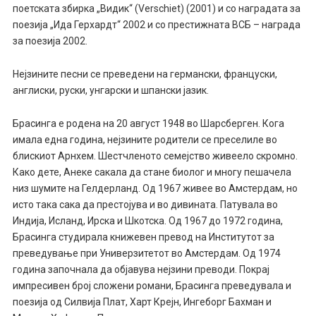
поетската збирка „Видик“ (Verschiet) (2001) и со наградата за
поезија „Ида Герхардт“ 2002 и со престижната ВСБ – награда
за поезија 2002.
Нејзините песни се преведени на германски, француски,
англиски, руски, унгарски и шпански јазик.
Брасинга е родена на 20 август 1948 во Шарсберген. Кога
имала една година, нејзините родители се преселиле во
блискиот Арнхем. Шестчленото семејство живеело скромно.
Како дете, Анекe сакала да стане биолог и многу пешачела
низ шумите на Гелдерланд. Од 1967 живее во Амстердам, но
исто така сака да престојува и во дивината. Патувала во
Индија, Исланд, Ирска и Шкотска. Од 1967 до 1972 година,
Брасинга студирала книжевен превод на Институтот за
преведување при Универзитетот во Амстердам. Од 1974
година започнала да објавува нејзини преводи. Покрај
импресивен број сложени романи, Брасинга преведувала и
поезија од Силвија Плат, Харт Крејн, Ингеборг Бахман и