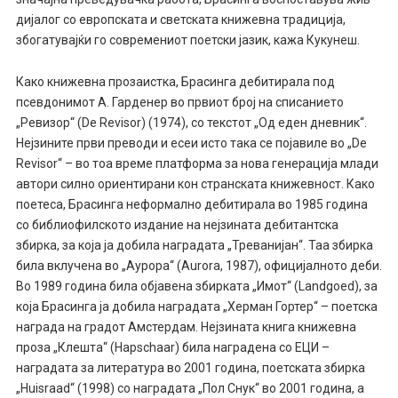
дијалог со европската и светската книжевна традиција,
збогатувајќи го современиот поетски јазик, кажа Кукунеш.
Како книжевна прозаистка, Брасинга дебитирала под
псевдонимот А. Гарденер во првиот број на списанието
„Ревизор“ (De Revisor) (1974), со текстот „Од еден дневник“.
Нејзините први преводи и есеи исто така се појавиле во „De
Revisor“ – во тоа време платформа за нова генерација млади
автори силно ориентирани кон странската книжевност. Како
поетеса, Брасинга неформално дебитирала во 1985 година
со библиофилското издание на нејзината дебитантска
збирка, за која ја добила наградата „Треванијан“. Таа збирка
била вклучена во „Аурора“ (Aurora, 1987), официјалното деби.
Во 1989 година била објавена збирката „Имот“ (Landgoed), за
која Брасинга ја добила наградата „Херман Гортер“ – поетска
награда на градот Амстердам. Нејзината книга книжевна
проза „Клешта“ (Hapschaar) била наградена со ЕЦИ –
наградата за литература во 2001 година, поетската збирка
„Huisraad“ (1998) со наградата „Пол Снук“ во 2001 година, а