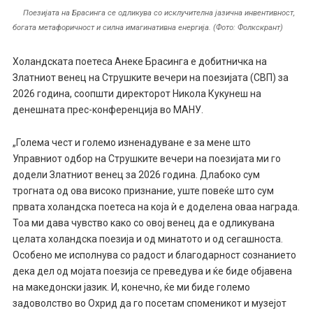
Поезијата на Брасинга се одликува со исклучителна јазична инвентивност,
богата метафоричност и силна имагинативна енергија. (Фото: Фолкскрант)
Холандската поетеса Анеке Брасинга е добитничка на
Златниот венец на Струшките вечери на поезијата (СВП) за
2026 година, соопшти директорот Никола Кукунеш на
денешната прес-конференција во МАНУ.
„Голема чест и големо изненадуване е за мене што
Управниот одбор на Струшките вечери на поезијата ми го
додели Златниот венец за 2026 година. Длабоко сум
трогната од ова високо признание, уште повеќе што сум
првата холандска поетеса на која ѝ е доделена оваа награда.
Тоа ми дава чувство како со овој венец да е одликувана
целата холандска поезија и од минатото и од сегашноста.
Особено ме исполнува со радост и благодарност сознанието
дека дел од мојата поезија се преведува и ќе биде објавена
на македонски јазик. И, конечно, ќе ми биде големо
задоволство во Охрид да го посетам споменикот и музејот