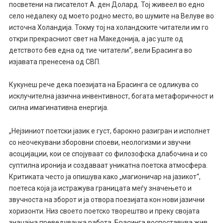
посветени на писателот А. ден Долард. Тој живеел во едно
село недалеку од моето родно место, во шумите на Велуве во
источна Холандија. Токму тој на холандските читатели им го
откри прекрасниот свет на Македонија, а јас уште од
детството бев една од тие читатели“, вели Брасинга во
изјавата пренесена од СВП.
Кукунеш рече дека поезијата на Брасинга се одликува со
исклучителна јазична инвентивност, богата метафоричност и
силна имагинативна енергија.
„Нејзиниот поетски јазик е густ, барокно разигран и исполнет
со неочекувани зборовни споеви, неологизми и звучни
асоцијации, кои се спојуваат со филозофска длабочина и со
суптилна иронија и создаваат уникатна поетска атмосфера.
Критиката често ја опишува како „магионичар на јазикот“,
поетеса која ја истражува границата меѓу значењето и
звучноста на зборот и ја отвора поезијата кон нови јазични
хоризонти. Низ своето поетско творештво и преку својата
значајна преведувачка работа, Брасинга воспоставува жив