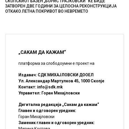
СКОПСКИОТ БАЗЕН „БОРИС ТРАЈКОВСКИ“ ЌЕ БИДЕ
ЗАТВОРЕН ДВЕ ГОДИНИ ЗА ЦЕЛОСНА РЕКОНСТРУКЦИЈА
ОТКАКО ЛЕТНА ПОКРИВОТ ВО НЕВРЕМЕТО
„САКАМ ДА КАЖАМ“
платформа за слободоумни е проект на
Издавач: СДК МИХАЈЛОВСКИ ДООЕЛ
Ул. Александар Мартулков 45, 1000 Скопје
Контакт:
info@sdk.mk
Управител: Горан Михајловски
Дигитална редакција „Сакам да кажам“
Главен и одговорен уредник:
Горан Михајловски
Заменик главен и одговорен уредник:
Марина Костова