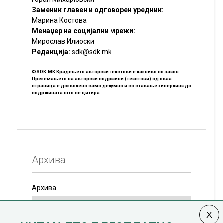
Заменик главен и одговорен уредник:
Марина Костова
Менаџер на социјални мрежи:
Мирослав Илиоски
Редакцијa:
sdk@sdk.mk
©SDK.MK Крадењето авторски текстови е казниво со закон.
Преземањето на авторски содржини (текстови) од оваа
страница е дозволено само делумно и со ставање хиперлинк до
содржината што се цитира
Архива
Архива