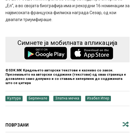
„Ел“, а во својата биографија има и рекордни 16 номинации за
највисоката француска филмска награда Сезар, од кои
двапати триумфираше.
Симнете ја мобилната апликација
©SDK.MK Крадењето авторски текстови е казниво со закон.
Преземањето на авторски содржини (текстови) од оваа страница е
дозволено само делумно и со ставање хиперлинк до содржината
што се цитира
Култура
Берлинале
Златна мечка
Изабел Ипер
ПОВРЗАНИ