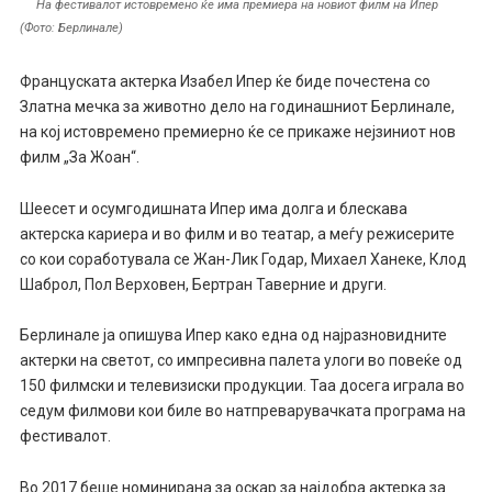
На фестивалот истовремено ќе има премиера на новиот филм на Ипер
(Фото: Берлинале)
Француската актерка Изабел Ипер ќе биде почестена со
Златна мечка за животно дело на годинашниот Берлинале,
на кој истовремено премиерно ќе се прикаже нејзиниот нов
филм „За Жоан“.
Шеесет и осумгодишната Ипер има долга и блескава
актерска кариера и во филм и во театар, а меѓу режисерите
со кои соработувала се Жан-Лик Годар, Михаел Ханеке, Клод
Шаброл, Пол Верховен, Бертран Таверние и други.
Берлинале ја опишува Ипер како една од најразновидните
актерки на светот, со импресивна палета улоги во повеќе од
150 филмски и телевизиски продукции. Таа досега играла во
седум филмови кои биле во натпреварувачката програма на
фестивалот.
Во 2017 беше номинирана за оскар за најдобра актерка за