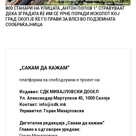
800 СТАНАРИ НА УЛИЦАТА „АНТОН ПОПОВ 1“ СТРАВУВААТ
ДЕКА ЗГРАДАТА ЌЕ ИМ СЕ УРНЕ ПОРАДИ ИСКОПОТ КОЈ
ГРАД СКОПЈЕ ЌЕ ГО ПРАВИ ЗА ВЛЕЗ ВО ПОДЗЕМНАТА
СООБРАЌАЈНИЦА
„САКАМ ДА КАЖАМ“
платформа за слободоумни е проект на
Издавач: СДК МИХАЈЛОВСКИ ДООЕЛ
Ул. Александар Мартулков 45, 1000 Скопје
Контакт:
info@sdk.mk
Управител: Горан Михајловски
Дигитална редакција „Сакам да кажам“
Главен и одговорен уредник:
Горан Михајловски