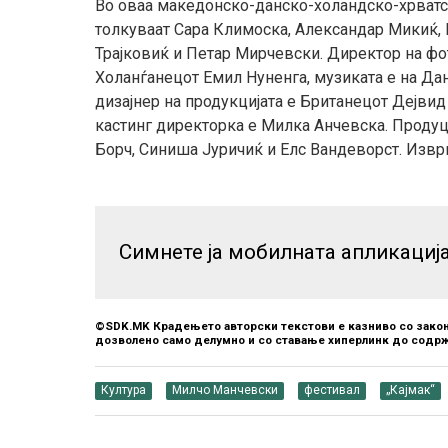
Во оваа македонско-данско-холандско-хрватс
толкуваат Сара Климоска, Александар Микиќ, 
Трајковиќ и Петар Мирчевски. Директор на ф
Холанѓанецот Емил Нуненга, музиката е на Да
дизајнер на продукцијата е Британецот Дејви
кастинг директор
ка
е Милка Анчевска. Продуц
Борч, Синиша Јуричиќ и Елс Вандеворст. Извр
Симнете ја мобилната апликациј
©SDK.MK Крадењето авторски текстови е казниво со закон
дозволено само делумно и со ставање хиперлинк до содрж
Култура
Милчо Манчевски
фестивал
„Кајмак“