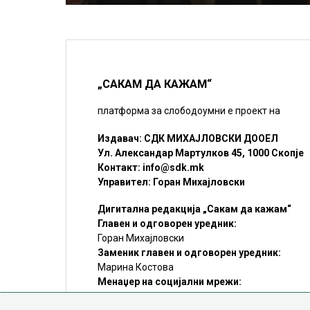
„САКАМ ДА КАЖАМ“
платформа за слободоумни е проект на
Издавач: СДК МИХАЈЛОВСКИ ДООЕЛ
Ул. Александар Мартулков 45, 1000 Скопје
Контакт:
info@sdk.mk
Управител: Горан Михајловски
Дигитална редакција „Сакам да кажам“
Главен и одговорен уредник:
Горан Михајловски
Заменик главен и одговорен уредник:
Марина Костова
Менаџер на социјални мрежи:
Мирослав Илиоски