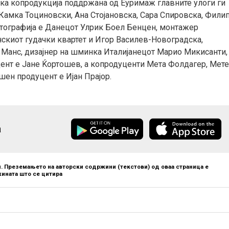
ка копродукција поддржана од Еуримаж главните улоги ги
Камка Тоциновски, Ана Стојановска, Сара Спировска, Фили
отографија е Данецот Улрик Боел Бенцен, монтажер
нскиот гудачки квартет и Игор Василев-Новоградска,
д Манс, дизајнер на шминка Италијанецот Марио Микисанти,
ент е Јане Ќортошев, а копродуценти Мета Фолдагер, Мет
шен продуцент е Ијан Прајор.
а
. Преземањето на авторски содржини (текстови) од оваа страница е
ината што се цитира