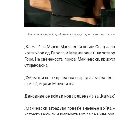
На свеченоста, покрај Манчевски, присуствуваа и актерите Алек
Кајмак” на Милчо Манчевски освои Специјал
„
критичари од Европа и Медитеранот)
на
затво
Гора
. На свеченоста, покрај Манчевски, прису
Стојановска.
Филмови не се прават за награди, ама вакво 
„
екипа”, изјави Манчевски.
Денови
в
е
се појави нова рецензија за „Кајма
„Манчевски вградува повеќе значење во
‘
Кај
истражувајќи ги и императивот да се биде род