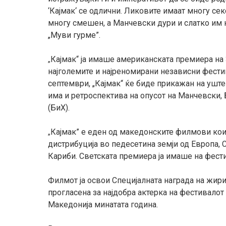
‘
Кајмак
‘
се одлични. Ликовите имаат многу сек
многу смешен, а Манчевски дури и слатко им 
„Муви гурме”.
Кајмак“ ја имаше американската премиера на 
„
најголемите и најреномирани независни фест
септември, „Кајмак“ ќе биде прикажан на уште
има и
ретроспектива на опусот на Манчевски
(БиХ)
.
Кајмак” е еден од македонските филмови кои
„
дистрибуција во педесетина земји од Европа
Кариби.
С
ветската премиера
ја имаше
на фест
Филмот ја освои Специјалната награда на жири
прогласена за најдобра актерка на фестивалот 
Македонија минатата година.