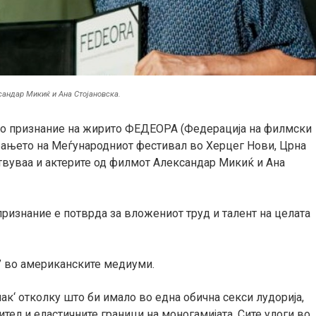
сандар Микиќ и Ана Стојановска.
но признание на жирито ФЕДЕОРА (Федерација на филмски
рањето на
М
еѓународниот
ф
естивал
во
Херцег Нови,
Црна
ствуваа и актерите од филмот Александар Микиќ и Ана
признание е потврда за вложениот труд и талент на целата
к” во американските медиуми.
мак
‘
отколку што би имало во една обична секси лудорија,
ител и еластичните граници на моногамијата. Сите улоги во