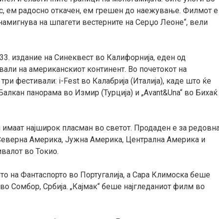
с, ем радосно откачен, ем грешен до наежување. Филмот е
намигнува на шпагети вестерните на Серџо Леоне“,
вели
33. издание на Синеквест во Калифорнија, еден од
ивали на американскиот континент.
Во почетокот на
 три фестивали: i-Fest во Калабрија
(
Италија
)
, каде
што
ќе
, Балкан панорама во Измир
(
Турција
)
и „Avant&Una“ во Бихаќ
 имаат најширок пласман во светот.
П
родаден
е
за редовн
, Северна Америка, Јужна Америка, Централна Америка
и
ивалот во Токи
о.
то на Фантаспорто во Португалија, а Сара Климоска беше
во Сомбор, Србија. „Кајмак“ беше најгледан
иот
филм во