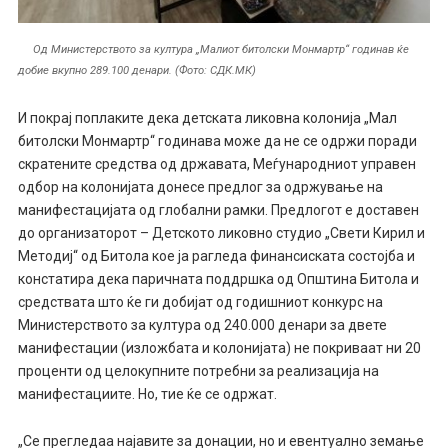
Од Министерството за култура „Малиот битолски Монмартр“ годинав ќе
добие вкупно 289.100 денари. (Фото: СДК.МК)
И покрај поплаките дека детската ликовна колонија „Мал
битолски Монмартр“ годинава може да не се одржи поради
скратените средства од државата, Меѓународниот управен
одбор на колонијата донесе предлог за одржување на
манифестацијата од глобални рамки. Предлогот е доставен
до организаторот – Детското ликовно студио „Свети Кирил и
Методиј“ од Битола кое ја рагледа финансиската состојба и
констатира дека паричната поддршка од Општина Битола и
средствата што ќе ги добијат од годишниот конкурс на
Министерството за култура од 240.000 денари за двете
манифестации (изложбата и колонијата) не покриваат ни 20
проценти од целокупните потребни за реализација на
манифестациите. Но, тие ќе се одржат.
„Се прегледаа најавите за донации, но и евентуално земање