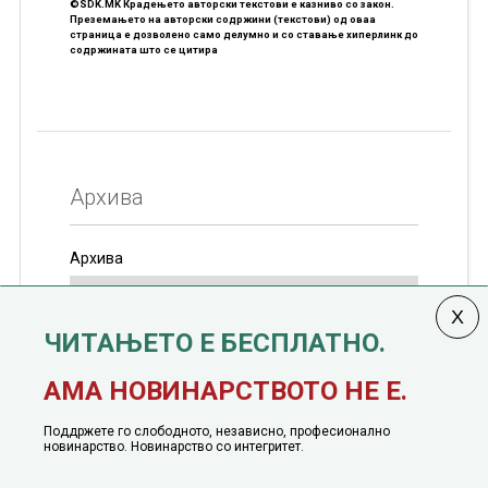
©SDK.MK Крадењето авторски текстови е казниво со закон.
Преземањето на авторски содржини (текстови) од оваа
страница е дозволено само делумно и со ставање хиперлинк до
содржината што се цитира
Архива
Архива
ЧИТАЊЕТО Е БЕСПЛАТНО.
Колумната
САКАМ ДА КАЖАМ
излегува од 12
АМА НОВИНАРСТВОТО НЕ Е.
јануари, 1991 година
Поддржете го слободното, независно, професионално
новинарство. Новинарство со интегритет.