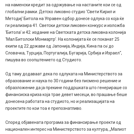
на наменски кредит за одржување на настаните кои се од
глобални рамки. Детско ликовно студио ‘Свети Кирил и
Методиј’ Битола на Управен одбор донесе одлука со која ќе
ги реализира 41. Светски детски ликовен конкурс и изложба
‘Битола’ и 42. издание на Светската детска ликовна колонија
‘Мал Битолски Монмартр’. На колонијата ќе се поканат 25
екипи од 22 држави од Јапонија, Индија, Кина па се̍ до
Словачка, Турција, Португалија, Бугарија, Србија и Израел“,
пишува во соопштението од Студиото.
Од таму додаваат дека по одлуката на Министерството за
образование и наука по 30 години без писмено решение и
образложение да ја прекине поддршката што генерираше со
финансиска криза која трае девет месеци, во прашање беше
донесена работата на студиото, но и реализацијата на
проектите по кои тоа е препознатливо.
Според објавената програма за финансирање проекти од
национален интерес на Министерството за култура, „Малиот