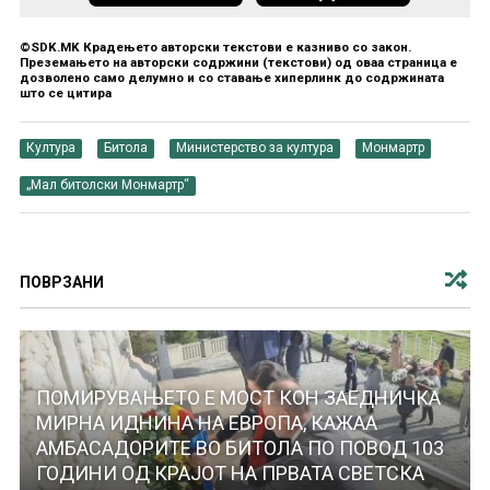
©SDK.MK Крадењето авторски текстови е казниво со закон.
Преземањето на авторски содржини (текстови) од оваа страница е
дозволено само делумно и со ставање хиперлинк до содржината
што се цитира
Култура
Битола
Министерство за култура
Монмартр
„Мал битолски Монмартр“
ПОВРЗАНИ
ПОМИРУВАЊЕТО Е МОСТ КОН ЗАЕДНИЧКА
МИРНА ИДНИНА НА ЕВРОПА, КАЖАА
АМБАСАДОРИТЕ ВО БИТОЛА ПО ПОВОД 103
ГОДИНИ ОД КРАЈОТ НА ПРВАТА СВЕТСКА