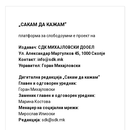
„САКАМ ДА КАЖАМ“
платформа за слободоумни е проект на
Издавач: СДК МИХАЈЛОВСКИ ДООЕЛ
Ул. Александар Мартулков 45, 1000 Скопје
Контакт:
info@sdk.mk
Управител: Горан Михајловски
Дигитална редакција „Сакам да кажам“
Главен и одговорен уредник:
Горан Михајловски
Заменик главен и одговорен уредник:
Марина Костова
Менаџер на социјални мрежи:
Мирослав Илиоски
Редакцијa:
sdk@sdk.mk