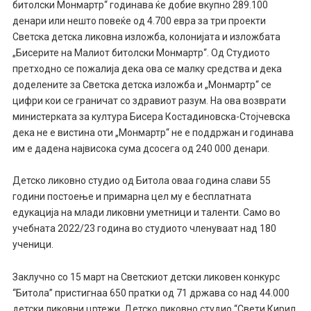
битолски Монмартр“ годинава ќе добие вкупно 289.100
денари или нешто повеќе од 4.700 евра за три проекти
Светска детска ликовна изложба, колонијата и изложбата
„Бисерите на Малиот битолски Монмартр“. Од Студиото
претходно се пожалија дека ова се малку средства и дека
доделените за Светска детска изложба и „Монмартр“ се
цифри кои се граничат со здравиот разум. На ова возврати
министерката за култура Бисера Костадиновска-Стојчевска
дека не е вистина оти „Монмартр“ не е поддржан и годинава
им е дадена највисока сума дсосега од 240 000 денари.
Детско ликовно студио од Битола оваа година слави 55
години постоење и примарна цел му е бесплатната
едукација на млади ликовни уметници и таленти. Само во
учебната 2022/23 година во студиото членуваат над 180
ученици.
Заклучно со 15 март на Светскиот детски ликовен конкурс
“Битола” пристигнаа 650 пратки од 71 држава со над 44.000
детски ликовни цртежи. Детско ликовно студио “Свети Кирил