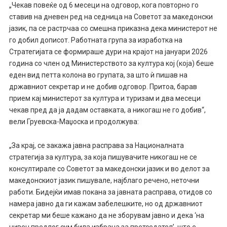
„Чекав повеќе од 6 месеци на одговор, кога повторно го
ставив на дневен ред на седница на Советот за македонски
јазик, па се растрчаа со смешна приказна дека министерот не
го добил дописот. Работната група за изработка на
Стратегијата се формираше дури на крајот на јануари 2026
година со член од Министерството за култура кој (која) беше
еден вид петта колона во групата, за што ѝ пишав на
државниот секретар и не добив одговор. Притоа, барав
прием кај министерот за култура и туризам и два месеци
чекав пред да ја дадам оставката, а никогаш не го добив“,
вели Груевска-Маџоска и продолжува:
„За крај, се закажа јавна расправа за Националната
стратегија за култура, за која пишувачите никогаш не се
консултирале со Советот за македонски јазик и во делот за
македонскиот јазик пишувале, најблаго речено, неточни
работи. Бидејќи имав покана за јавната расправа, отидов со
намера јавно да ги кажам забелешките, но од државниот
секретар ми беше кажано да не зборувам јавно и дека ‘на
нивен предлог сум била избрана за претседател’, што е