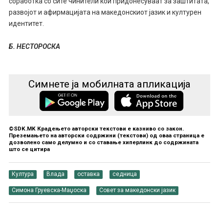
соработка со сите чинители кои придонесуваат за заштитата,
развојот и афирмацијата на македонскиот јазик и културен
идентитет.
Б. НЕСТОРОСКА
Симнете ја мобилната апликација
©SDK.MK Крадењето авторски текстови е казниво со закон.
Преземањето на авторски содржини (текстови) од оваа страница е
дозволено само делумно и со ставање хиперлинк до содржината
што се цитира
Култура
Влада
оставка
седница
Симона Груевска-Маџоска
Совет за македонски јазик