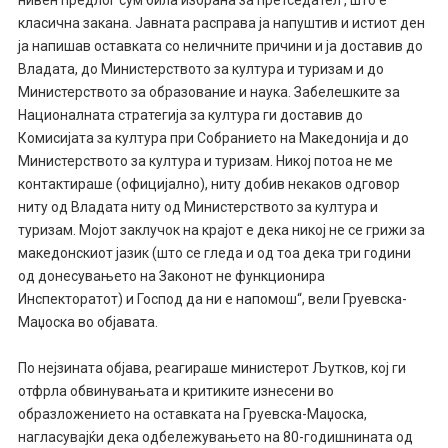
класична закана. Јавната расправа ја напуштив и истиот ден
ја напишав оставката со неличните причини и ја доставив до
Владата, до Министерството за култура и туризам и до
Министерството за образование и наука. Забелешките за
Националната стратегија за култура ги доставив до
Комисијата за култура при Собранието на Македонија и до
Министерството за култура и туризам. Никој потоа не ме
контактираше (официјално), ниту добив некаков одговор
ниту од Владата ниту од Министерството за култура и
туризам. Мојот заклучок на крајот е дека никој не се грижи за
македонскиот јазик (што се гледа и од тоа дека три години
од донесувањето на Законот не функционира
Инспекторатот) и Господ да ни е напомош“, вели Груевска-
Маџоска во објавата.
По нејзината објава, реагираше министерот Љутков, кој ги
отфрла обвинувањата и критиките изнесени во
образложението на оставката на Груевска-Маџоска,
нагласувајќи дека одбележувањето на 80-годишнината од