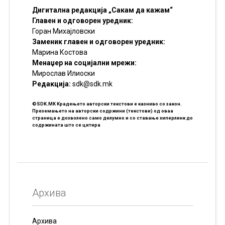
Дигитална редакција „Сакам да кажам“
Главен и одговорен уредник:
Горан Михајловски
Заменик главен и одговорен уредник:
Марина Костова
Менаџер на социјални мрежи:
Мирослав Илиоски
Редакцијa:
sdk@sdk.mk
©SDK.MK Крадењето авторски текстови е казниво со закон.
Преземањето на авторски содржини (текстови) од оваа
страница е дозволено само делумно и со ставање хиперлинк до
содржината што се цитира
Архива
Архива