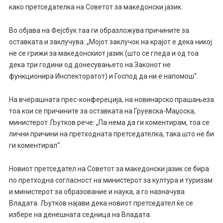
како претседателка на Советот за македонски јазик.
Во објава на Фејсбук таа ги образложува причините за
оставката и заклучува: „Мојот заклучок на крајот е дека никој
не се грижи за македонскиот јазик (што се гледа и од тоа
дека три години од донесувањето на Законот не
функционира Инспекторатот) и Господ да ни е напомош“.
На вчерашната прес-конфереција, на новинарско прашањеза
тоа кои се причините за оставката на Груевска-Маџоска,
министерот Љутков рече: „Па нема да ги коментирам, тоа се
лични причини на претходната претседателка, така што не би
ги коментирал“.
Новиот претседател на Советот за македонски јазик се бира
по претходна согласност на министерот за култура и туризам
и министерот за образование и наука, а го назначува
Владата. Љутков најави дека новиот претседател ќе се
избере на денешната седница на Владата.