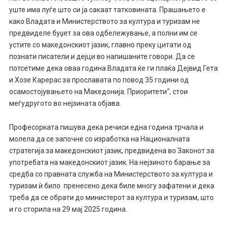
уште има луѓе што си ја сакаат татковината. Прашањето е
како Владата и Министерството за култура и туризам не
предвиделе буџет за ова одбележување, а полни им се
устите со македонскиот јазик, главно преку цитати од
познати писатели и дејци во напишаните говори. Да се
потсетиме дека оваа година Владата ќе ги плаќа Дејвид Гета
и Хозе Карерас за прославата по повод 35 години од
осамостојувањето на Македонија. Приоритети“, стои
меѓудругото во нејзината објава.
Професорката пишува дека речиси една година трчала и
молела да се започне со изработка на Националната
стратегија за македонскиот јазик, предвидена во Законот за
употребата на македонскиот јазик. На нејзиното барање за
средба со правната служба на Министерството за култура и
туризам ѝ било пренесено дека биле многу зафатени и дека
треба да се обрати до министерот за култура и туризам, што
и го сторила на 29 мај 2025 година.