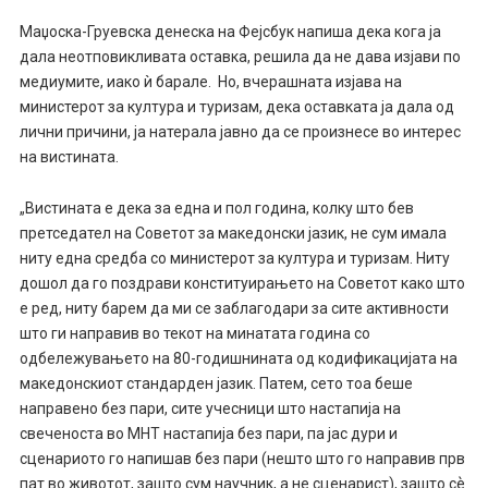
Маџоска-Груевска денеска на Фејсбук напиша дека кога ја
дала неотповикливата оставка, решила да не дава изјави по
медиумите, иако ѝ барале. Но, вчерашната изјава на
министерот за култура и туризам, дека оставката ја дала од
лични причини, ја натерала јавно да се произнесе во интерес
на вистината.
„Вистината е дека за една и пол година, колку што бев
претседател на Советот за македонски јазик, не сум имала
ниту една средба со министерот за култура и туризам. Ниту
дошол да го поздрави конституирањето на Советот како што
е ред, ниту барем да ми се заблагодари за сите активности
што ги направив во текот на минатата година со
одбележувањето на 80-годишнината од кодификацијата на
македонскиот стандарден јазик. Патем, сето тоа беше
направено без пари, сите учесници што настапија на
свеченоста во МНТ настапија без пари, па јас дури и
сценариото го напишав без пари (нешто што го направив прв
пат во животот, зашто сум научник, а не сценарист), зашто сѐ