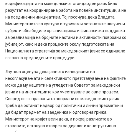
кодификацијата на македонскиот стандарден јазик било
резултат на координирана работа на повеќе институции, а не
на поединечни иницијативи. Тој посочува дека Владата,
Министерството за култура и туризам и останатите вклучени
субјекти обезбедиле организациска и финансиска поддршка
за реализација на бројните настани и активности поврзани со
јубилејот, како и дека процесите околу подготовката на
Националната стратегија за македонскиот јазик се одвивале
согласно предвидените процедури.
Љутков оценува дека јавното изнесување на
несогласувањата и селективното претставување на фактите
може да му наштети на угледот на Советот за македонски
јазик и на институциите кои учествувале во овие процеси.
Според него, прашањата поврзани со македонскиот јазик
треба да останат надвор од политички и лични пресметки и
да бидат предмет на заедничка и одговорна грижа.
Министерот на крајот вели дека, и покрај разликите во
ставовите, останува отворен за дијалог и конструктивна