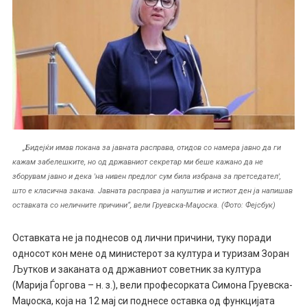
„Бидејќи имав покана за јавната расправа, отидов со намера јавно да ги
кажам забелешките, но од државниот секретар ми беше кажано да не
зборувам јавно и дека 'на нивен предлог сум била избрана за претседател',
што е класична закана. Јавната расправа ја напуштив и истиот ден ја напишав
оставката со неличните причини“, вели Груевска-Маџоска. (Фото: Фејсбук)
Оставката не ја поднесов од лични причини, туку поради
односот кон мене од министерот за култура и туризам Зоран
Љутков и заканата од државниот советник за култура
(Марија Ѓоргова – н. з.), вели професорката Симона Груевска-
Маџоска, која на 12 мај си поднесе оставка од функцијата