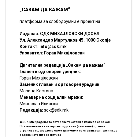
„САКАМ ДА КАЖАМ“
платформа за слободоумни е проект на
Издавач: СДК МИХАЈЛОВСКИ ДООЕЛ
Ул. Александар Мартулков 45, 1000 Скопје
Контакт:
info@sdk.mk
Управител: Горан Михајловски
Дигитална редакција „Сакам да кажам“
Главен и одговорен уредник:
Горан Михајловски
Заменик главен и одговорен уредник:
Марина Костова
Менаџер на социјални мрежи:
Мирослав Илиоски
Редакцијa:
sdk@sdk.mk
©SDK.MK Крадењето авторски текстови е казниво со закон.
Преземањето на авторски содржини (текстови) од оваа
страница е дозволено само делумно и со ставање хиперлинк до
содржината што се цитира