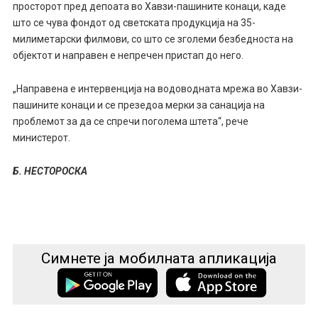
просторот пред депоата во Хавзи-пашините конаци, каде
што се чува фондот од светската продукција на 35-
милиметарски филмови, со што се зголеми безбедноста на
објектот и направен е непречен пристап до него.
„Направена е интервенција на водоводната мрежа во Хавзи-
пашините конаци и се презедоа мерки за санација на
проблемот за да се спречи поголема штета“, рече
министерот.
Б. НЕСТОРОСКА
Симнете ја мобилната апликација