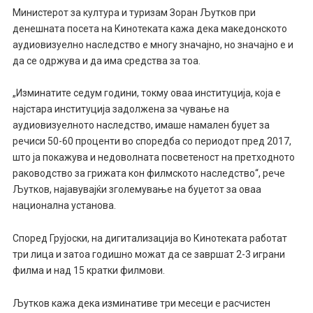
Министерот за култура и туризам Зоран Љутков при
денешната посета на Кинотеката кажа дека македонското
аудиовизуелно наследство е многу значајно, но значајно е и
да се одржува и да има средства за тоа.
„Изминатите седум години, токму оваа институција, која е
најстара институција задолжена за чување на
аудиовизуелното наследство, имаше намален буџет за
речиси 50-60 проценти во споредба со периодот пред 2017,
што ја покажува и недоволната посветеност на претходното
раководство за грижата кон филмското наследство“, рече
Љутков, најавувајќи зголемување на буџетот за оваа
национална установа.
Според Грујоски, на дигитализација во Кинотеката работат
три лица и затоа годишно можат да се завршат 2-3 играни
филма и над 15 кратки филмови.
Љутков кажа дека изминативе три месеци е расчистен