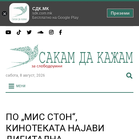
СДК.МК
Преземи
sdk.com.mk
Бесплатно на Google Play
сабота, 8 август, 2026
МЕНИ
ПО „МИС СТОН“,
КИНОТЕКАТА НАЈАВИ