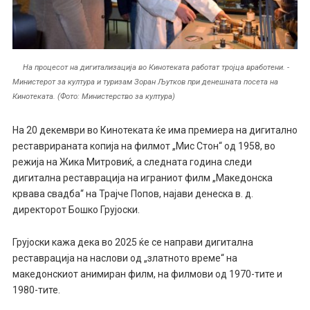
На процесот на дигитализација во Кинотеката работат тројца вработени. -
Министерот за култура и туризам Зоран Љутков при денешната посета на
Кинотеката. (Фото: Министерство за култура)
На 20 декември во Кинотеката ќе има премиера на дигитално
реставрираната копија на филмот „Мис Стон“ од 1958, во
режија на Жика Митровиќ, а следната година следи
дигитална реставрација на играниот филм „Македонска
крвава свадба“ на Трајче Попов, најави денеска в. д.
директорот Бошко Грујоски.
Грујоски кажа дека во 2025 ќе се направи дигитална
реставрација на наслови од „златното време“ на
македонскиот анимиран филм, на филмови од 1970-тите и
1980-тите.