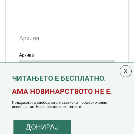
Архива
Архива
ЧИТАЊЕТО Е БЕСПЛАТНО.
Колумната
САКАМ ДА КАЖАМ
излегува од 12
АМА НОВИНАРСТВОТО НЕ Е.
јануари, 1991 година
Поддржете го слободното, независно, професионално
новинарство. Новинарство со интегритет.
ДОНИРАЈ