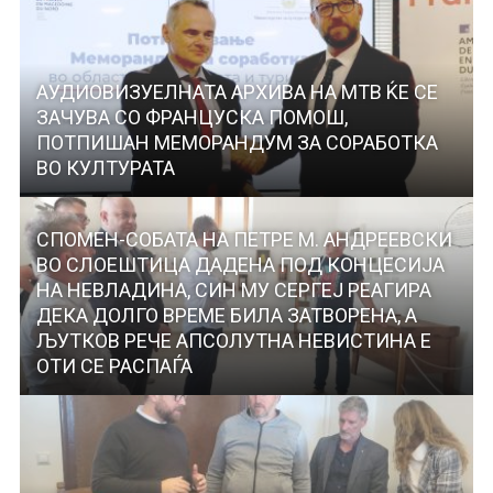
АУДИОВИЗУЕЛНАТА АРХИВА НА МТВ ЌЕ СЕ
ЗАЧУВА СО ФРАНЦУСКА ПОМОШ,
ПОТПИШАН МЕМОРАНДУМ ЗА СОРАБОТКА
ВО КУЛТУРАТА
СПОМЕН-СОБАТА НА ПЕТРЕ М. АНДРЕЕВСКИ
ВО СЛОЕШТИЦА ДАДЕНА ПОД КОНЦЕСИЈА
НА НЕВЛАДИНА, СИН МУ СЕРГЕЈ РЕАГИРА
ДЕКА ДОЛГО ВРЕМЕ БИЛА ЗАТВОРЕНА, А
ЉУТКОВ РЕЧЕ АПСОЛУТНА НЕВИСТИНА Е
ОТИ СЕ РАСПАЃА