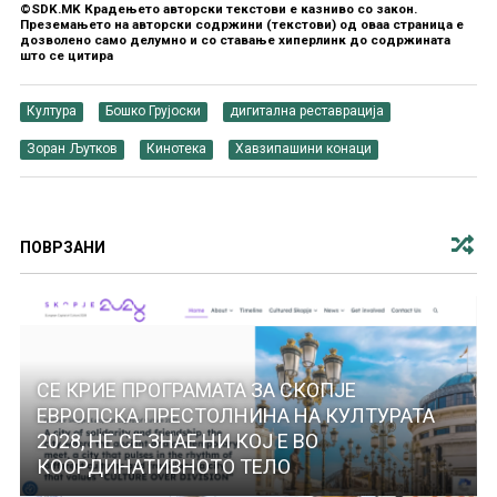
©SDK.MK Крадењето авторски текстови е казниво со закон.
Преземањето на авторски содржини (текстови) од оваа страница е
дозволено само делумно и со ставање хиперлинк до содржината
што се цитира
Култура
Бошко Грујоски
дигитална реставрација
Зоран Љутков
Кинотека
Хавзипашини конаци
ПОВРЗАНИ
СЕ КРИЕ ПРОГРАМАТА ЗА СКОПЈЕ
ЕВРОПСКА ПРЕСТОЛНИНА НА КУЛТУРАТА
2028, НЕ СЕ ЗНАЕ НИ КОЈ Е ВО
КООРДИНАТИВНОТО ТЕЛО