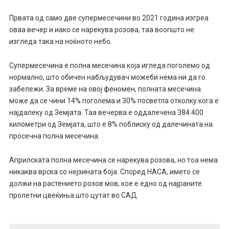
Првата од само две супермесечини во 2021 година изгреа
оваа вечер и иако се нарекува розова, таа воопшто не
изгледа така на ноќното небо.
Супермесечина е полна месечина која игледа поголемо од
нормално, што обичен набљудувач можеби нема ни да го
забележи. За време на овој феномен, полната месечина
може да се чини 14% поголема и 30% посветла отколку кога е
најдалеку од Земјата. Таа вечерва е оддалечена 384.400
километри од Земјата, што е 8% поблиску од далечината на
просечна полна месечина.
Априлската полна месечина се нарекува розова, но тоа нема
никаква врска со нејзината боја. Според НАСА, името се
должи на растението розов мов, кое е едно од најраните
пролетни цвеќиња што цутат во САД.