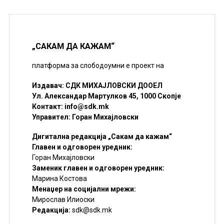
„САКАМ ДА КАЖАМ“
платформа за слободоумни е проект на
Издавач: СДК МИХАЈЛОВСКИ ДООЕЛ
Ул. Александар Мартулков 45, 1000 Скопје
Контакт:
info@sdk.mk
Управител: Горан Михајловски
Дигитална редакција „Сакам да кажам“
Главен и одговорен уредник:
Горан Михајловски
Заменик главен и одговорен уредник:
Марина Костова
Менаџер на социјални мрежи:
Мирослав Илиоски
Редакцијa:
sdk@sdk.mk