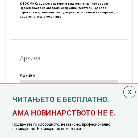
©SDK.MK Крадењето авторски текстови е казниво со закон.
Преземањето на авторски содржини (текстови) од оваа
страница е дозволено само делумно и со ставање хиперлинк до
содржината што се цитира
Архива
Архива
ЧИТАЊЕТО Е БЕСПЛАТНО.
Колумната
САКАМ ДА КАЖАМ
излегува од 12
АМА НОВИНАРСТВОТО НЕ Е.
јануари, 1991 година
Поддржете го слободното, независно, професионално
новинарство. Новинарство со интегритет.