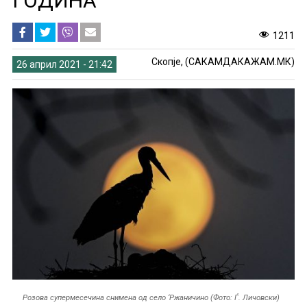
ГОДИНА
1211
Скопје, (САКАМДАКАЖАМ.МК)
26 април 2021 - 21:42
Розова супермесечина снимена од село ‘Ржаничино (Фото: Ѓ. Личовски)