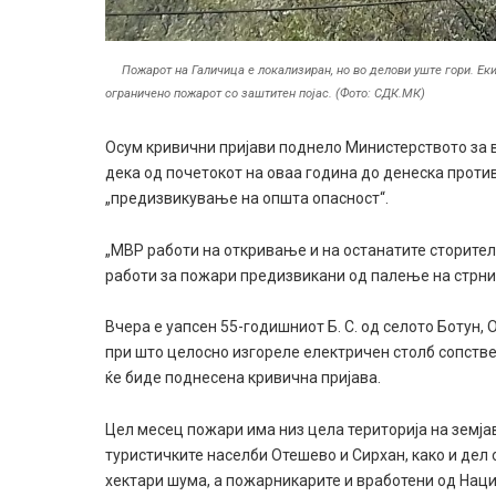
Пожарот на Галичица е локализиран, но во делови уште гори. Ек
ограничено пожарот со заштитен појас. (Фото: СДК.МК)
Осум кривични пријави поднело Министерството за 
дека од почетокот на оваа година до денеска проти
„предизвикување на општа опасност“.
„МВР работи на откривање и на останатите сторител
работи за пожари предизвикани од палење на стрниш
Вчера е уапсен 55-годишниот Б. С. од селото Ботун,
при што целосно изгореле електричен столб сопстве
ќе биде поднесена кривична пријава.
Цел месец пожари има низ цела територија на земјав
туристичките населби Отешево и Сирхан, како и дел
хектари шума, а пожарникарите и вработени од Нац