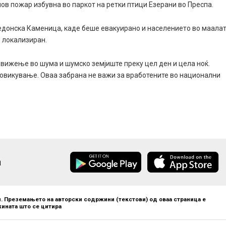
нов пожар избувна во паркот на ретки птици Езерани во Преспа.
кедонска Каменица, каде беше евакуирано и населението во маала
е локализиран.
вижење во шума и шумско земјиште преку цел ден и цела ноќ.
отповикување. Оваа забрана не важи за вработените во национални
а
. Преземањето на авторски содржини (текстови) од оваа страница е
ината што се цитира