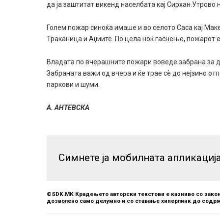
да ја заштитат викенд населбата кај Сирхан.Утрово 
Голем пожар синоќа имаше и во селото Саса кај Ма
Траканица и Аџиите. По цела ноќ гаснење, пожарот 
Владата по вчерашните пожари воведе забрана за д
Забраната важи од вчера и ќе трае сѐ до нејзино 
паркови и шуми.
А. АНТЕВСКА
Симнете ја мобилната апликациј
©SDK.MK Крадењето авторски текстови е казниво со закон
дозволено само делумно и со ставање хиперлинк до содрж