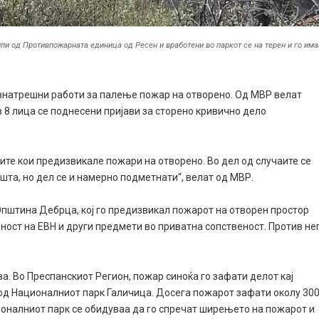
ипи од Противпожарната единица од Ресен и вработени во паркот се на терен и го има
внатрешни работи за палење пожар на отворено. Од МВР велат
в 8 лица се поднесени пријави за сторено кривично дело
ите кои предизвикале пожари на отворено. Во дел од случаите се
та, но дел се и намерно подметнати“, велат од МВР.
 Општина Дебрца, кој го предизвикал пожарот на отворен простор
ност на ЕВН и други предмети во приватна сопственост. Против не
а. Во Преспанскиот Регион, пожар синоќа го зафати делот кај
 од Националниот парк Галичица. Досега пожарот зафати околу 30
ионалниот парк се обидуваа да го спречат ширењето на пожарот и