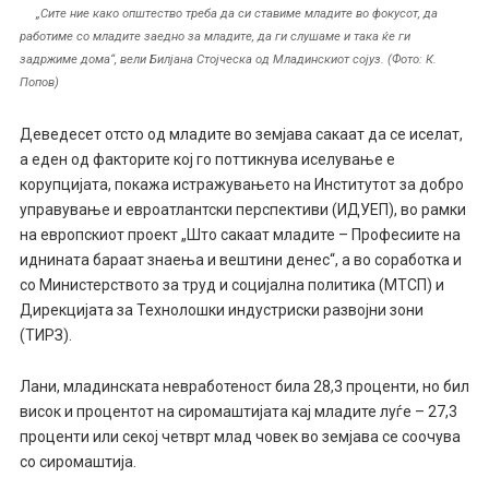
„Сите ние како општество треба да си ставиме младите во фокусот, да
работиме со младите заедно за младите, да ги слушаме и така ќе ги
задржиме дома“, вели Билјана Стојческа од Младинскиот сојуз. (Фото: К.
Попов)
Деведесет отсто од младите во земјава сакаат да се иселат,
а еден од факторите кој го поттикнува иселување е
корупцијата, покажа истражувањето на Институтот за добро
управување и евроатлантски перспективи (ИДУЕП), во рамки
на европскиот проект „Што сакаат младите – Професиите на
иднината бараат знаења и вештини денес“, а во соработка и
со Министерството за труд и социјална политика (МТСП) и
Дирекцијата за Технолошки индустриски развојни зони
(ТИРЗ).
Лани, младинската невработеност била 28,3 проценти, но бил
висок и процентот на сиромаштијата кај младите луѓе – 27,3
проценти или секој четврт млад човек во земјава се соочува
со сиромаштија.