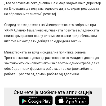
„Тоа го слушаме секојдневно. Не е моја задача како директор
на Дирекција да влијаам, односно да ја креирам реформата
на образовниот систем“, рече тој.
Според претседателот на Универзитетското собрание при
УКИМ Славчо Темелковски, главната поента е младинската
неинформираност околу сите моментални придобивки кои
што тие можат да ги добијат со одредени закони.
Министерката за труд и социјална политика Јована
Тренчевска кажа дека од разговорите со младите дошле до
заклучок оти со новиот Закон за работни односи треба да се
обезбедат нови форми на работа, а тоа се флексибилна
работа – работа од дома и работа од далечина.
Симнете ја мобилната апликација