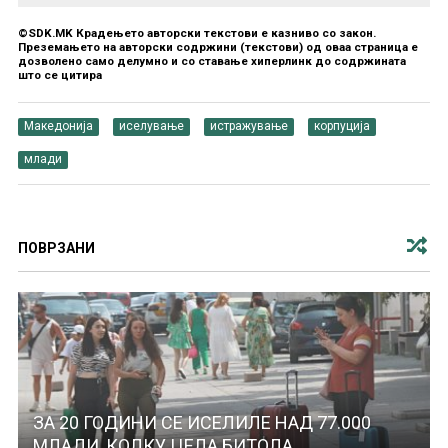
©SDK.MK Крадењето авторски текстови е казниво со закон.
Преземањето на авторски содржини (текстови) од оваа страница е
дозволено само делумно и со ставање хиперлинк до содржината
што се цитира
Македонија
иселување
истражување
корпуција
млади
ПОВРЗАНИ
ЗА 20 ГОДИНИ СЕ ИСЕЛИЛЕ НАД 77.000
МЛАДИ, КОЛКУ ЦЕЛА БИТОЛА