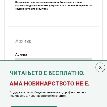
Преземањето на авторски содржини (текстови) од оваа
страница е дозволено само делумно и со ставање хиперлинк до
содржината што се цитира
Архива
Архива
ЧИТАЊЕТО Е БЕСПЛАТНО.
Колумната
САКАМ ДА КАЖАМ
излегува од 12
АМА НОВИНАРСТВОТО НЕ Е.
јануари, 1991 година
Поддржете го слободното, независно, професионално
новинарство. Новинарство со интегритет.