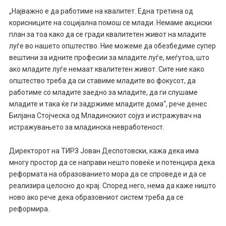
„Најважно е да работиме на квалитет. Една третина од
корисниците на социјална помош се млади. Немаме акциски
план за тоа како да се гради квалитетен живот на младите
луѓе во нашето општество. Ние можеме да обезбедиме супер
вештини за идните професии за младите луѓе, меѓутоа, што
ако младите луѓе немаат квалитетен живот. Сите ние како
општество треба да си ставиме младите во фокусот, да
работиме со младите заедно за младите, да ги слушаме
младите и така ќе ги задржиме младите дома“, рече денес
Билјана Стојческа од Младинскиот сојуз и истражувач на
истражувањето за младинска невработеност.
Директорот на ТИРЗ Јован Деспотовски, кажа дека има
многу простор да се направи нешто повеќе и потенцира дека
реформата на образованието мора да се спроведе и да се
реализира целосно до крај. Според него, нема да каже ништо
ново ако рече дека образовниот систем треба да се
реформира.