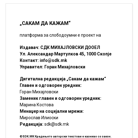
„САКАМ ДА КАЖАМ“
платформа за слободоумни е проект на
Издавач: СДК МИХАЈЛОВСКИ ДООЕЛ
Ул. Александар Мартулков 45, 1000 Скопје
Контакт:
info@sdk.mk
Управител: Горан Михајловски
Дигитална редакција „Сакам да кажам“
Главен и одговорен уредник:
Горан Михајловски
Заменик главен и одговорен уредник:
Марина Костова
Менаџер на социјални мрежи:
Мирослав Илиоски
Редакцијa:
sdk@sdk.mk
©SDK.MK Крадењето авторски текстови е казниво со закон.