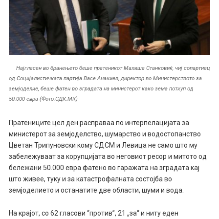
Најгласен во бранењето беше пратеникот Малиша Станковиќ, чиј сопартиец
од Социјалистичката партија Васе Анакиев, директор во Министерството за
земјоделие, беше фатен во зградата на министерот како зема поткуп од
50.000 евра (Фото:СДК.МК)
Пратениците цел ден расправаа по интерпелацијата за
министерот за земјоделство, шумарство и водостопанство
Цветан Трипуновски кому СДСМ и Левица не само што му
забележуваат за корупцијата во неговиот ресор и митото од
бележани 50.000 евра фатено во гаражата на зградата кај
што живее, туку и за катастрофалната состојба во
земјоделието и останатите две области, шуми и вода.
На крајот, со 62 гласови “против”, 21 „за“ и ниту еден