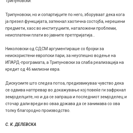
Трипуновски.
Трипуновски, но и сопартијците по него, зборуваат дека кога
ја презел функцијата, затекнал хаотична состојба, нерешени
предмети, хаос во институциите, наталожени проблеми,
неисплатени плати во јавните претпријатија…
Николовски од СДСМ аргументираше со бројки за
неискористени европски пари, за неуспешно водење на
ИПАРД-програмата, а Трипуновски за слаба реализација на
кредит од 46 милиони евра.
Дискусиите што следеа потоа, предизвикуваа чувство дека
се одвива натпревар во докажување кој повеќе ги зафркнал
земјоделците, но и да се запраша и последниот земјоделец и
сточар дали вреди во оваа држава да се занимава со ова
толку благородно производство.
С. К. ДЕЛЕВСКА