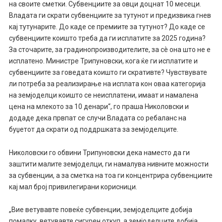
на своите сметки. Субвенциите за овци доцнат 10 месеци.
Владата ги скрати субвенциите за тутунот и предизвика гнев
кај тутунарите. До каде се премиите за тутунот? До каде се
субвенциите коишто треба да ги исплатите за 2025 година?
За сточарите, за градинопроизводителите, за сè она што не е
исплатено. Министре Трипуновски, кога ќе ги исплатите и
субвенциите за говедата коишто ги скративте? Чувствувате
ли потреба за реализирање на исплата кон оваа категорија
на земјоделци коишто се неисплатени, имаат и намалена
цена на млекото за 10 денари“, го праша Николовски и
додаде дека првпат се случи Владата со ребаланс на
буџетот да скрати од поддршката за земјоделците.
Николовски го обвини Трипуновски дека наместо да ги
заштити малите земјоделци, ги намалува нивните можности
за субвенции, а за сметка на тоа ги концентрира субвенциите
кај мал број привилегирани корисници.
„Вие ветувавте повеќе субвенции, земјоделците добија
помалку, ветувавте сигурен откуп, а земјоделците добија