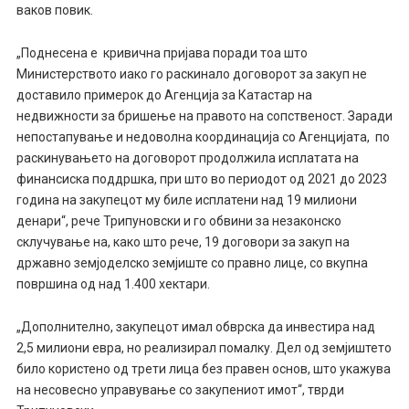
ваков повик.
„Поднесена е кривична пријава поради тоа што
Mинистерството иако го раскинало договорот за закуп не
доставило примерок до Агенција за Катастар на
недвижности за бришење на правото на сопственост. Заради
непостапување и недоволна координација со Агенцијата, по
раскинувањето на договорот продолжила исплатата на
финансиска поддршка, при што во периодот од 2021 до 2023
година на закупецот му биле исплатени над 19 милиони
денари“, рече Трипуновски и го обвини за незаконско
склучување на, како што рече, 19 договори за закуп на
државно земјоделско земјиште со правно лице, со вкупна
површина од над 1.400 хектари.
„Дополнително, закупецот имал обврска да инвестира над
2,5 милиони евра, но реализирал помалку. Дел од земјиштето
било користено од трети лица без правен основ, што укажува
на несовесно управување со закупениот имот“, тврди