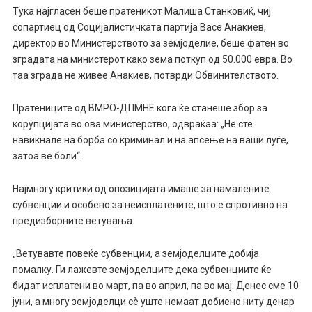
Тука најгласен беше пратеникот Малиша Станковиќ, чиј
сопартиец од Социјалистичката партија Васе Анакиев,
директор во Министерството за земјоделие, беше фатен во
зградата на министерот како зема поткуп од 50.000 евра. Во
таа зграда не живее Анакиев, потврди Обвинителството.
Пратениците од ВМРО-ДПМНЕ кога ќе станеше збор за
корупцијата во ова министерство, одвраќаа: „Не сте
навикнале на борба со криминал и на апсење на ваши луѓе,
затоа ве боли“.
Најмногу критики од опозицијата имаше за намалените
субвенции и особено за неисплатените, што е спротивно на
предизборните ветувања.
„Ветувавте повеќе субвенции, а земјоделците добија
помалку. Ги лажевте земјоделците дека субвенциите ќе
бидат исплатени во март, па во април, па во мај. Денес сме 10
јуни, а многу земјоделци сè уште немаат добиено ниту денар