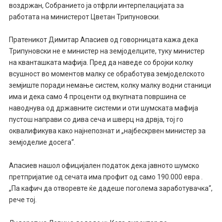
воздржан, Собранието ја отфрли интерпелацијата за
работата на министерот Цветан Трипуновски.
Пратеникот Димитар Апасиев од говорницата кажа дека
Трипуновски не е министер на земјоделците, туку министер
на кванташката мафија. Пред да наведе со бројки колку
всушност во моментов малку се обработува земјоделското
земјиште поради немање систем, колку малку водни станици
има и дека само 4 проценти од вкупната површина се
наводнува од државните системи и оти шумската мафија
пустош направи со дива сеча и шверц на дрвја, тој го
оквалификува како најнепознат и „најбескрвен министер за
земјоделие досега“.
Апасиев нашол официјален податок дека јавното шумско
претпријатие од сечата има профит од само 190.000 евра .
„Па кафич да отворевте ќе дадеше поголема заработувачка“,
рече тој.