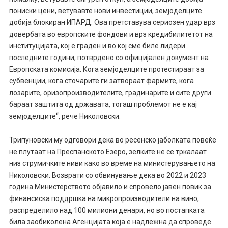
пониски цени, ветувавте нови инвестиции, земјоделците
добија блокиран ИПАРД. Ова претставува сериозен удар врз
довербата во европските фондови и врз кредибилитетот на
институцијата, кој е граден и во кој сме биле лидери
последните години, потврдено со официјален документ на
Европската комисија. Кога земјоделците протестираат за
субвенции, кога сточарите ги затвораат фармите, кога
лозарите, оризопроизводителите, градинарите и сите други
бараат заштита од државата, тогаш проблемот не е кај
земјоделците“, рече Николовски.
Трипуновски му одговори дека во ресенско јаболката повеќе
не плутаат на Преспанското Езеро, зелките не се тркалаат
низ струмичките ниви како во време на министерувањето на
Николовски. Возврати со обвинување дека во 2022 и 2023
година Министерството објавило и спровело јавен повик за
финансиска поддршка на микропроизводители на вино,
распределило над 100 милиони денари, но во постапката
била заобиколена Агенцијата која е надлежна да спроведе