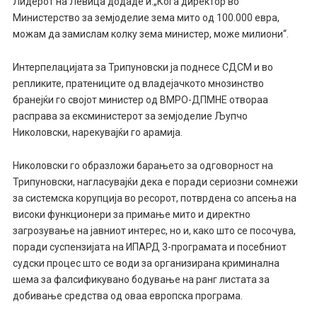
Лидерот на Левица додаде и:„Кога директор во
Министерство за земјоделие зема мито од 100.000 евра,
можам да замислам колку зема министер, може милиони“.
Интерпелацијата за Трипуновски ја поднесе СДСМ и во
репликите, пратениците од владејачкото мнозинство
бранејќи го својот министер од ВМРО-ДПМНЕ отвораа
расправа за ексминистерот за земјоделие Љупчо
Николовски, нарекувајќи го арамија.
Николовски го образложи барањето за одговорност на
Трипуновски, нагласувајќи дека е поради сериозни сомнежи
за системска корупција во ресорот, потврдена со апсења на
високи функционери за примање мито и директно
загрозување на јавниот интерес, но и, како што се посочува,
поради суспензијата на ИПАРД 3-програмата и посебниот
судски процес што се води за организирана криминална
шема за фалсификувано бодување на ранг листата за
добивање средства од оваа европска програма.