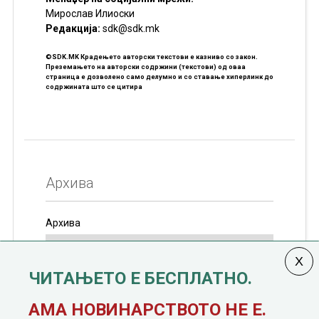
Мирослав Илиоски
Редакцијa:
sdk@sdk.mk
©SDK.MK Крадењето авторски текстови е казниво со закон.
Преземањето на авторски содржини (текстови) од оваа
страница е дозволено само делумно и со ставање хиперлинк до
содржината што се цитира
Архива
Архива
ЧИТАЊЕТО Е БЕСПЛАТНО.
Колумната
САКАМ ДА КАЖАМ
излегува од 12
АМА НОВИНАРСТВОТО НЕ Е.
јануари, 1991 година