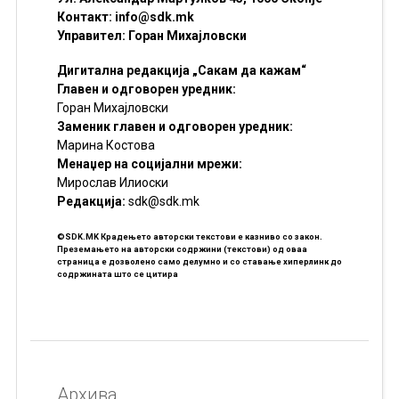
Контакт:
info@sdk.mk
Управител: Горан Михајловски
Дигитална редакција „Сакам да кажам“
Главен и одговорен уредник:
Горан Михајловски
Заменик главен и одговорен уредник:
Марина Костова
Менаџер на социјални мрежи:
Мирослав Илиоски
Редакцијa:
sdk@sdk.mk
©SDK.MK Крадењето авторски текстови е казниво со закон.
Преземањето на авторски содржини (текстови) од оваа
страница е дозволено само делумно и со ставање хиперлинк до
содржината што се цитира
Архива