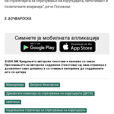
на стратегијата за спречување на корупцијата, непотизмот и
политичките влијанија“, рече Поповски.
Е. БОЧВАРОСКА
Симнете ја мобилната апликација
©SDK.MK Крадењето авторски текстови е казниво со закон.
Преземањето на авторски содржини (текстови) од оваа страница е
дозволено само делумно и со ставање хиперлинк до содржината
што се цитира
Македонија
Билјана Ивановска
Државната комисија за спречување на корупцијата (ДКСК)
кампања
Национална стратегија за спречување на корупцијата