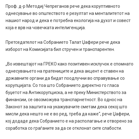
Проф. д-р Методиј Чепреганов рече дека коруптивното
однесување во општеството е резултат на менталитетот на
нашиот народ и дека е потребна екологија на духот и совест
која е врв на човечката интелигенција.
Претседателот на Собранието Талат Џафери рече дека
изборот на Комисијата бил стручен и транспарентен.
„Во извештајот на ГРЕКО како позитивен исклучок е спомнато
однесувањето на пратениците и дека акцент е ставен на
државните органи да бидат поодлучни во справување со
корупцијата. Со тоа што Собранието директно го гласа
буџетот на Антикорупциска, а не преку Министерството за
финансии, се овозможува транспарнетност. Во однос на
Законот за заштита на укажувачите сметам дека секој што
мисли дека нешто не е во ред, треба да каже“, рече Џафери,
кој додаде дека Собранието е на располагање и отворено за
соработка со граѓаните за да се отклонат сите слабости.