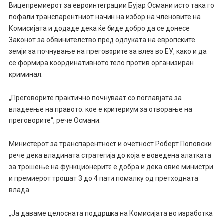
Вицепремиерот за евроинтеграции Бујар Османи исто така го
пофали транспарентниот начин на избор на членовите на
Комисијата и додаде дека ќе биде добро да се донесе
Законот за обвинителство пред одлуката на европските
земји за почнување на преговорите за влез во ЕУ, како и да
се формира координативното тело против организиран
криминал.
„Преговорите практично почнуваат со поглавјата за
владеење на правото, кое е критериум за отворање на
преговорите“, рече Османи.
Министерот за транспарентност и очетност Роберт Поповски
рече дека владината стратегија до која е воведена алатката
за трошење на функционерите е добра и дека овие министри
и премиерот трошат 3 до 4 пати помалку од претходната
влада.
„Ја даваме целосната поддршка на Комисијата во изработка