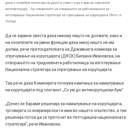
дека е потребна екологија на духот и совест која е врв на човечката
интелигенција; - Од отворењето на отворањето на работилницата за
изготвување Национална стратегија за спречување на корупцијата (Фото: К.
Попов)
Да се зајакне свеста дека никому ништо не должите, како и
на носителите на јавни функции дека никој ништо не им
должи, рече претседателката на Државната комисија за
спречување на корупцијата (ДКСК) Билјана Ивановска, на
отворањето на тридневната работилница за изготвување
Национална стратегија за спречување на корупцијата.
Таа рече дека Комисијата почнува кампања за намалување
на корупцијата под слоганот „Со ум до антикорупциски бум“.
„Денес ќе бараме решенија за намалување на корупцијата,
трговијата со влијанија кои ги има во нашето општество, а тие
решенија потоа да се преточат во петгодишна националната
стратегија”, рече Ивановска.