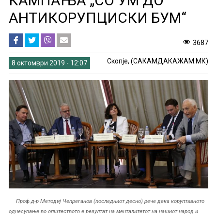
КАМПАЊА „СО УМ ДО
АНТИКОРУПЦИСКИ БУМ“
3687
Скопје, (САКАМДАКАЖАМ.МК)
8 октомври 2019 - 12:07
Проф.д-р Методиј Чепреганов (последниот десно) рече дека коруптивното
однесување во општеството е резултат на менталитетот на нашиот народ и