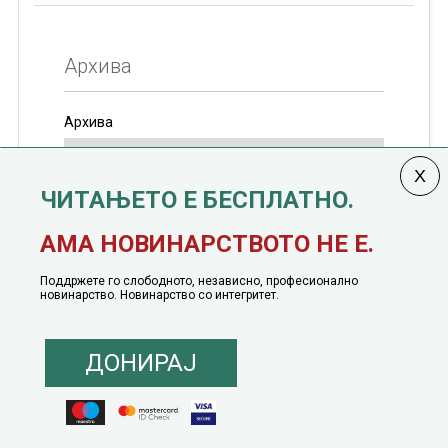
Архива
Архива
ЧИТАЊЕТО Е БЕСПЛАТНО.
Колумната
САКАМ ДА КАЖАМ
излегува од 12
АМА НОВИНАРСТВОТО НЕ Е.
јануари, 1991 година
Поддржете го слободното, независно, професионално
новинарство. Новинарство со интегритет.
ДОНИРАЈ
© 2016 - 2026 Сакам Да Кажам. Сите права задржани |
Маркетинг
понуда
|
Понуда за политичко рекламирање
|
Политика на приватност
|
Политика на инклузија
|
Кодекс на однесување