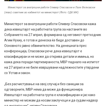
Министерот за внатрешни работи Оливер Спасовски и Лазе Велковски
(лево) советник во кабинетот на министерот (Фото: СДК.МК)
Министерот за внатрешни работи Оливер Спасовски кажа
дека извештајот на работната група за настаните во
Собранието на 27 април, формирана од неговиот претходник
Агим Нухиу, е готов и денеска ќе биде доставен до
Основното јавно обвинителство. На денешната прес
конференција, Спасовски рече дека извештајот е
класифициран и не може да открива детали и имиња, но
кажа дека поради партизираноста, МВР паднало на испитот
на 27 април и не биле извршувани надлежностите утврдени
со Устав и закон.
„Без расчистување на овој случај и без санкции за
одговорните, МВР нема да може да функционира.
Извештајот на работната група е класифициран и јас како
министер не можам да носам заклучоци и да судам надвор
од институции“, изјави Спасовски.