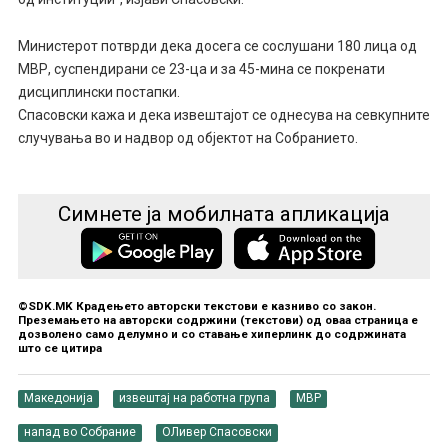
Министерот потврди дека досега се сослушани 180 лица од
МВР, суспендирани се 23-ца и за 45-мина се покренати
дисциплински постапки.
Спасовски кажа и дека извештајот се однесува на севкупните
случувања во и надвор од објектот на Собранието.
Симнете ја мобилната апликација
©SDK.MK Крадењето авторски текстови е казниво со закон.
Преземањето на авторски содржини (текстови) од оваа страница е
дозволено само делумно и со ставање хиперлинк до содржината
што се цитира
Македонија
извештај на работна група
МВР
напад во Собрание
ОЛивер Спасовски