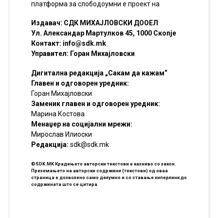
платформа за слободоумни е проект на
Издавач: СДК МИХАЈЛОВСКИ ДООЕЛ
Ул. Александар Мартулков 45, 1000 Скопје
Контакт:
info@sdk.mk
Управител: Горан Михајловски
Дигитална редакција „Сакам да кажам“
Главен и одговорен уредник:
Горан Михајловски
Заменик главен и одговорен уредник:
Марина Костова
Менаџер на социјални мрежи:
Мирослав Илиоски
Редакцијa:
sdk@sdk.mk
©SDK.MK Крадењето авторски текстови е казниво со закон.
Преземањето на авторски содржини (текстови) од оваа
страница е дозволено само делумно и со ставање хиперлинк до
содржината што се цитира