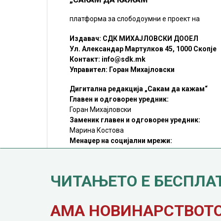
платформа за слободоумни е проект на
Издавач: СДК МИХАЈЛОВСКИ ДООЕЛ
Ул. Александар Мартулков 45, 1000 Скопје
Контакт:
info@sdk.mk
Управител: Горан Михајловски
Дигитална редакција „Сакам да кажам“
Главен и одговорен уредник:
Горан Михајловски
Заменик главен и одговорен уредник:
Марина Костова
Менаџер на социјални мрежи:
Мирослав Илиоски
Редакцијa:
sdk@sdk.mk
ЧИТАЊЕТО Е БЕСПЛА
©SDK.MK Крадењето авторски текстови е казниво со закон.
Преземањето на авторски содржини (текстови) од оваа
страница е дозволено само делумно и со ставање хиперлинк
до содржината што се цитира
АМА НОВИНАРСТВОТО 