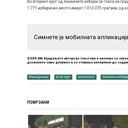
Во вториот круг од локалните избори се гласа за гра
1.771 избирачко место имаат 1.013.375 граѓани, од ко
Симнете ја мобилната апликациј
©SDK.MK Крадењето авторски текстови е казниво со закон
дозволено само делумно и со ставање хиперлинк до содрж
Македонија
втор круг
излезност
локални избор
ПОВРЗАНИ