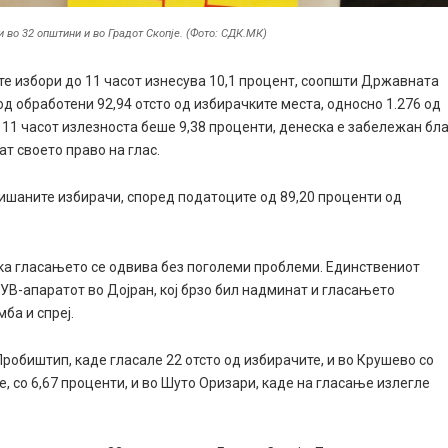
и во 32 општини и во Градот Скопје. (Фото: СДК.МК)
ите избори до 11 часот изнесува 10,1 процент, соопшти Државната
д обработени 92,94 отсто од избирачките места, односно 1.276 од
о 11 часот излезноста беше 9,38 проценти, денеска е забележан бл
ат своето право на глас.
запишаните избирачи, според податоците од 89,20 проценти од
ка гласањето се одвива без поголеми проблеми. Единствениот
УВ-апаратот во Дојран, кој брзо бил надминат и гласањето
ба и спреј.
Пробиштип, каде гласале 22 отсто од избирачите, и во Крушево со
е, со 6,67 проценти, и во Шуто Оризари, каде на гласање излегле