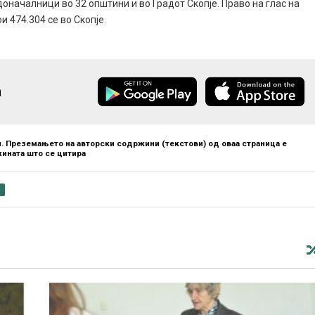
доначалници во 32 општини и во Градот Скопје. Право на глас на
и 474.304 се во Скопје.
а
. Преземањето на авторски содржини (текстови) од оваа страница е
ината што се цитира
и