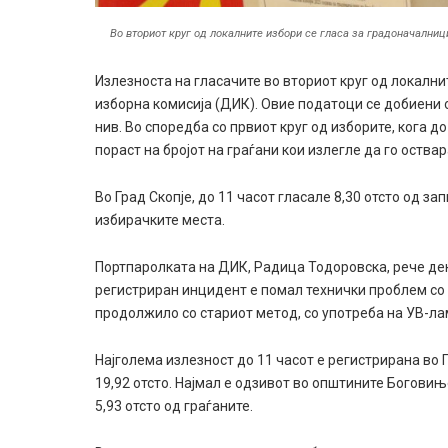
Во вториот круг од локалните избори се гласа за градоначалниц
Излезноста на гласачите во вториот круг од локалн
изборна комисија (ДИК). Овие податоци се добиени о
нив. Во споредба со првиот круг од изборите, кога д
пораст на бројот на граѓани кои излегле да го оствар
Во Град Скопје, до 11 часот гласале 8,30 отсто од 
избирачките места.
Портпаролката на ДИК, Радица Тодоровска, рече де
регистриран инцидент е помал технички проблем со 
продолжило со стариот метод, со употреба на УВ-лам
Најголема излезност до 11 часот е регистрирана во 
19,92 отсто. Најмал е одзивот во општините Боговињ
5,93 отсто од граѓаните.