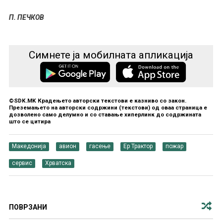
П. ПЕЧКОВ
Симнете ја мобилната апликација
©SDK.MK Крадењето авторски текстови е казниво со закон.
Преземањето на авторски содржини (текстови) од оваа страница е
дозволено само делумно и со ставање хиперлинк до содржината
што се цитира
Македонија
авион
гасење
Ер Трактор
пожар
сервис
Хрватска
ПОВРЗАНИ