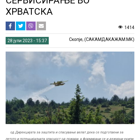
СЕРВИСИРАЊЕ ВО
ХРВАТСКА
1414
Скопје, (САКАМДАКАЖАМ.МК)
28 јули 2023 - 15:37
од Дирекцијата за заштита и спасување велат дека се подготвени за
летото и потенцијалната опасност од пожари, а формирани се и дежурни екипи.