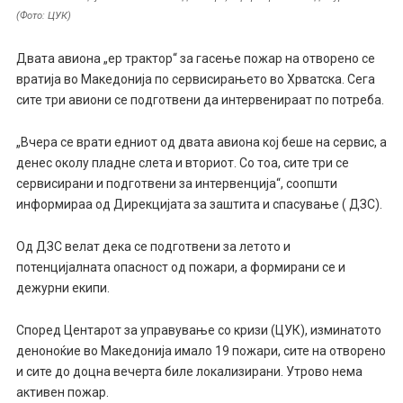
(Фото: ЦУК)
Двата авиона „ер трактор“ за гасење пожар на отворено се
вратија во Македонија по сервисирањето во Хрватска. Сега
сите три авиони се подготвени да интервенираат по потреба.
„Вчера се врати едниот од двата авиона кој беше на сервис, а
денес околу пладне слета и вториот. Со тоа, сите три се
сервисирани и подготвени за интервенција“, соопшти
информираа од Дирекцијата за заштита и спасување ( ДЗС).
Од ДЗС велат дека се подготвени за летото и
потенцијалната опасност од пожари, а формирани се и
дежурни екипи.
Според Центарот за управување со кризи (ЦУК), изминатото
деноноќие во Македонија имало 19 пожари, сите на отворено
и сите до доцна вечерта биле локализирани. Утрово нема
активен пожар.