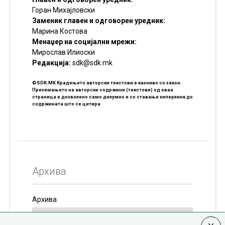
Горан Михајловски
Заменик главен и одговорен уредник:
Марина Костова
Менаџер на социјални мрежи:
Мирослав Илиоски
Редакцијa:
sdk@sdk.mk
©SDK.MK Крадењето авторски текстови е казниво со закон.
Преземањето на авторски содржини (текстови) од оваа
страница е дозволено само делумно и со ставање хиперлинк до
содржината што се цитира
Архива
Архива