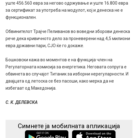
уште 456.560 евра за негово одржување и уште 16.800 евра
за сертификат за употреба на модулот, кој и денеска не е
функционален.
Обвинителот Трајче Пеливанов во воведни зборови денеска
рече дека кривичното дело за проневерени над 4,5 милиони
евра државни пари, СЈО ќе го докаже.
Бошковски кажа во моментов е на функција член на
Регулаторната комисија за енергетика. Неговата сопруга е
обвинета во случајот Титаник за изборни нерегуларности. И
двајцата од летоска се без пасоши, како мерка да не
избегаат од Македонија.
С. К. ДЕЛЕВСКА
Симнете ја мобилната апликација