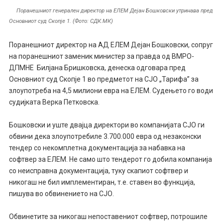
Поранешниот генерален директор на ЕЛЕМ Дејан Бошковски утринава пред
Основниот суд Скопје 1. (Фото: СДК.МК)
Поранешниот директор на АД ЕЛЕМ Дејан Бошковски, сопруг
на поранешниот заменик министер за правда од ВМРО-
ДПМНЕ Билјана Бришковска, денеска одговара пред
Основниот суд Скопје 1 во предметот на СЈО „Тарифа” за
злоупотреба на 4,5 милиони евра на ЕЛЕМ.
Судењето го води
судијката Верка Петковска.
Бошковски и уште двајца директори во компанијата СЈО ги
обвини дека злоупотребиле 3.700.000 евра од незаконски
тендер со некомплетна документација за набавка на
софтвер за ЕЛЕМ. Не само што тендерот го добила компанија
со неисправна документација, туку скапиот софтвер и
никогаш не бил имплементиран, т.е. ставен во функција,
пишува во обвинението на СЈО.
Обвинетите за никогаш непоставениот софтвер, потрошиле