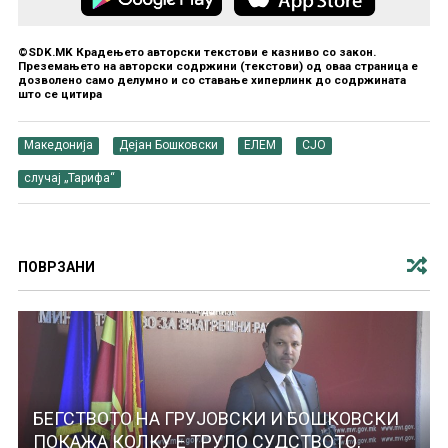
©SDK.MK Крадењето авторски текстови е казниво со закон.
Преземањето на авторски содржини (текстови) од оваа страница е
дозволено само делумно и со ставање хиперлинк до содржината
што се цитира
Македонија
Дејан Бошковски
ЕЛЕМ
СЈО
случај „Тарифа“
ПОВРЗАНИ
БЕГСТВОТО НА ГРУЈОВСКИ И БОШКОВСКИ
ПОКАЖА КОЛКУ Е ТРУЛО СУДСТВОТО,