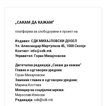
„САКАМ ДА КАЖАМ“
платформа за слободоумни е проект на
Издавач: СДК МИХАЈЛОВСКИ ДООЕЛ
Ул. Александар Мартулков 45, 1000 Скопје
Контакт:
info@sdk.mk
Управител: Горан Михајловски
Дигитална редакција „Сакам да кажам“
Главен и одговорен уредник:
Горан Михајловски
Заменик главен и одговорен уредник:
Марина Костова
Менаџер на социјални мрежи:
Мирослав Илиоски
Редакцијa:
sdk@sdk.mk