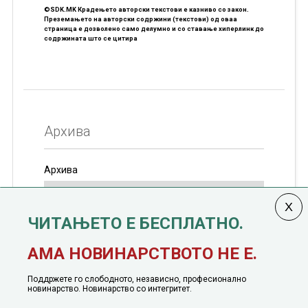
©SDK.MK Крадењето авторски текстови е казниво со закон.
Преземањето на авторски содржини (текстови) од оваа
страница е дозволено само делумно и со ставање хиперлинк до
содржината што се цитира
Архива
Архива
ЧИТАЊЕТО Е БЕСПЛАТНО.
Колумната
САКАМ ДА КАЖАМ
излегува од 12
АМА НОВИНАРСТВОТО НЕ Е.
јануари, 1991 година
Поддржете го слободното, независно, професионално
новинарство. Новинарство со интегритет.