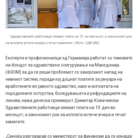
Здравствените работници земаат плата на 10. во месецот, а законскиот рок
за исплата истече вчера и течат каматите. (Фото: СДК.МК)
Експерти и професионалци од Германија работат со тимовите
на Фондот за здравствено осигурување на Македонија
(ФЗОМ) за да се реши проблемот со хакерскиот напад на
нивниот систем, поради кој доцнат платите за јануари на
вработените во јавното здравство, како и исплатата на
породилните остсуства, боледувањата и рефундациите на
лекови, кажа денеска премиерот Димитар Ковачевски.
Здравствените работници земаат плата на 10. ден во
месецот, а законскиот рок за исплата истече вчера и течат
каматите.
„Синоќа разговарав со министерот за финансии да се изнајде