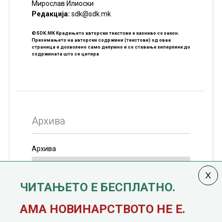
Мирослав Илиоски
Редакцијa:
sdk@sdk.mk
©SDK.MK Крадењето авторски текстови е казниво со закон.
Преземањето на авторски содржини (текстови) од оваа
страница е дозволено само делумно и со ставање хиперлинк до
содржината што се цитира
Архива
Архива
ЧИТАЊЕТО Е БЕСПЛАТНО.
Колумната
САКАМ ДА КАЖАМ
излегува од 12
АМА НОВИНАРСТВОТО НЕ Е.
јануари, 1991 година