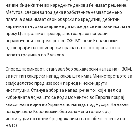
начин, бидејќи тие во наредните денови ќе имаат решение.
Меѓутоа, свесен за тоа дека вработените немаат земено
плата, а дека имаат свои обврски по кредитни, дебитни
картички итн., разговаравме да може да се направи исплата
преку Централниот трезор, а потоа да се направи
порамнување со трезорот во ФЗОМ“, рече Ковачевски,
одговорајќи на новинарски прашања по отворањето на
новата градинка во Волково.
Според премиерот, станува збор за хакерски напад на ФЗОМ,
за ист тип хакерски напад каков што имаа Министерството за
земјоделство пред извесен период и некои други
институции. Станува збор за напад, рече тој, кој е дел од
хибридната војна што се води моментно во Европа покрај
класичната војна во Украина по нападот од Русија. На вакви
напади, вели Ковачевски, беа изложени голем број
институции во голем број држави и тоа особено членки на
НАТО.