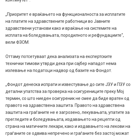
„Приоритет е враќањето на функционалноста за исплатите
на платите на здравствените работници во Јавните
здравствени установи како и враќање на системите на
исплата на боледувањата, породилното и рефундациите“,
вели ФЗОМ.
Оттаму потсетуваат дека анализата на експертските
технички тимови утврди дека при сајбер нападот нема
излевање на податоци надвор од базите на Фондот.
„Фондот денеска испрати и известување до сите ЈЗУ и ПЗУ со
детални упатства за проверка на осигурениците преку Мој
термин, со што ниеден осигуреник не смее да биде вратен од
правото на здравствена заштита. Правото на здравствена
заштита на граѓаните не е загрозено, лекувањата, упатите за
прегледите и боледувањата, издавањето на рецепти од
страна на матичните лекари, како и издавањето на лекови на
граѓаните се одвива непречено и граѓаните без застој можат