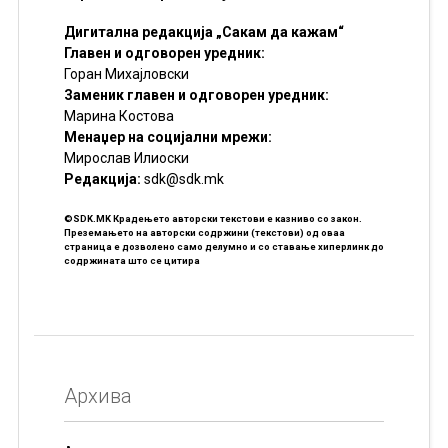
Дигитална редакција „Сакам да кажам“
Главен и одговорен уредник:
Горан Михајловски
Заменик главен и одговорен уредник:
Марина Костова
Менаџер на социјални мрежи:
Мирослав Илиоски
Редакцијa:
sdk@sdk.mk
©SDK.MK Крадењето авторски текстови е казниво со закон.
Преземањето на авторски содржини (текстови) од оваа
страница е дозволено само делумно и со ставање хиперлинк до
содржината што се цитира
Архива