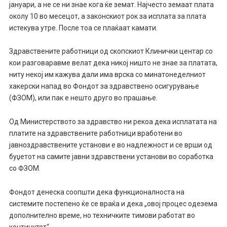
јануари, а не се ни знае кога ќе земат. Најчесто земаат плата
околу 10 во месецот, а законскиот рок за исплата за плата
истекува утре. После тоа се плаќаат камати.
Здравствените работници од скопскиот Клинички центар со
кои разговаравме велат дека никој ништо не знае за платата,
ниту некој им кажува дали има врска со минатонеделниот
хакерски напад во Фондот за здравствено осигурување
(ФЗОМ), или пак е нешто друго во прашање.
Од Министерството за здравство ни рекоа дека исплатата на
платите на здравствените работници вработени во
јавноздравствените установи е во надлежност и се врши од
буџетот на самите јавни здравствени установи во соработка
со ФЗОM.
Фондот денеска соопшти дека функционалноста на
системите постепено ќе се враќа и дека „овој процес одезема
дополнително време, но техничките тимови работат во
континутет“.