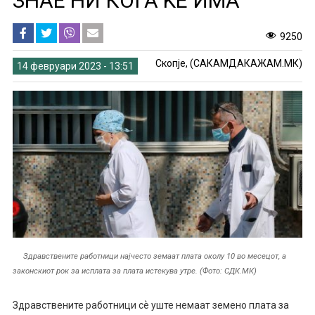
ЗНАЕ НИ КОГА ЌЕ ИМА
9250
Скопје, (САКАМДАКАЖАМ.МК)
14 февруари 2023 - 13:51
Здравствените работници најчесто земаат плата околу 10 во месецот, а
законскиот рок за исплата за плата истекува утре. (Фото: СДК.МК)
Здравствените работници сѐ уште немаат земено плата за