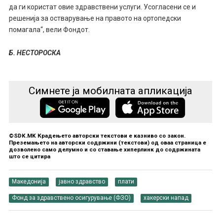
да ги користат овие здравствени услуги. Усогласени се и
решенија за остварување на правото на ортопедски
помагала“, вели Фондот.
Б. НЕСТОРОСКА
Симнете ја мобилната апликација
©SDK.MK Крадењето авторски текстови е казниво со закон.
Преземањето на авторски содржини (текстови) од оваа страница е
дозволено само делумно и со ставање хиперлинк до содржината
што се цитира
Македонија
јавно здравство
плати
Фонд за здравствено осигурување (ФЗО)
хакерски напад