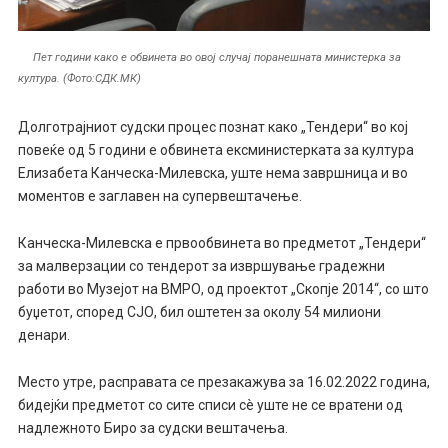
Пет години како е обвинета во овој случај поранешната министерка за
култура. (Фото:СДК.МК)
Долготрајниот судски процес познат како „Тендери“ во кој
повеќе од 5 години е обвинета ексминистерката за култура
Елизабета Канческа-Милевска, уште нема завршница и во
моментов е заглавен на супервештачење.
Канческа-Милевска е првообвинета во предметот „Тендери“
за малверзации со тендерот за извршување градежни
работи во Музејот на ВМРО, од проектот „Скопје 2014“, со што
буџетот, според СЈО, бил оштетен за околу 54 милиони
денари.
Место утре, расправата се презакажува за
16.02.2022 година,
бидејќи предметот со сите списи сè уште не се вратени од
надлежното Биро за судски вештачења.