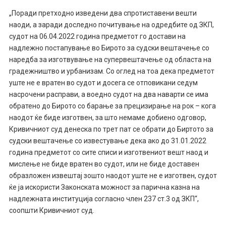
„
Поради
претходно изведени два спротиставени вешти
наоди, а заради доследно почитување на одредбите од ЗКП,
судот на 06.04.2022 година предметот го достави на
надлежно постапување во Бирото за судски вештачење со
наредба за изготвување на супервештачење од областа на
градежништво и урбанизам. Со оглед
на тоа дека п
редметот
уште не е вратен во судот и досега се отповикани седум
насрочени расправи, а воедно судот на два наварти се има
обратено до Бирото со барање за прецизирање на рок – кога
наодот ќе биде изготвен, за што немаме добиено одговор,
Кривичниот суд денеска по трет пат се обрати до Биртото за
судски вештачење со известување дека
ако
до 31.01.2022
година предметот со сите списи и изготвениот вешт наод и
мислење не биде вратен во судот, или не биде доставен
образложен извештај зошто наод
от
уште не е изготвен, судот
ќе ја искористи Законската можност за парична казна на
надлежната институција согласно член 237 ст.3 од ЗКП
“,
соопшти Кривичниот суд
.