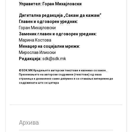
Управител: Горан Михајловски
Дигитална редакција „Сакам да кажам“
Главен и одговорен уредник:
Горан Михајловски
Заменик главен и одговорен уредник:
Марина Костова
Менаџер на социјални мрежи:
Мирослав Илиоски
Редакцијa:
sdk@sdk.mk
©SDK.MK Крадењето авторски текстови е казниво со закон.
Преземањето на авторски содржини (текстови) од оваа
страница е дозволено само делумно и со ставање хиперлинк до
содржината што се цитира
Архива