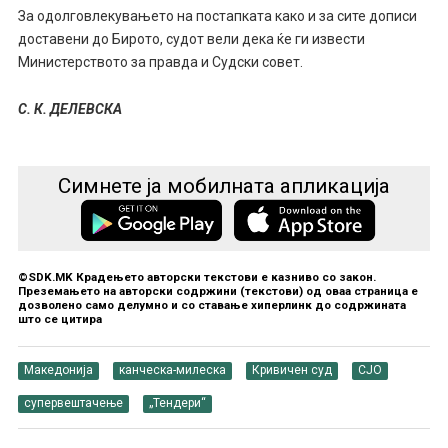
За одолговлекувањето на постапката како и за сите дописи
доставени до Бирото, судот
вели дека
ќе г
и
извести
Министерството за правда и Судски совет.
С. К. ДЕЛЕВСКА
Симнете ја мобилната апликација
©SDK.MK Крадењето авторски текстови е казниво со закон.
Преземањето на авторски содржини (текстови) од оваа страница е
дозволено само делумно и со ставање хиперлинк до содржината
што се цитира
Македонија
канческа-милеска
Кривичен суд
СЈО
супервештачење
„Тендери“