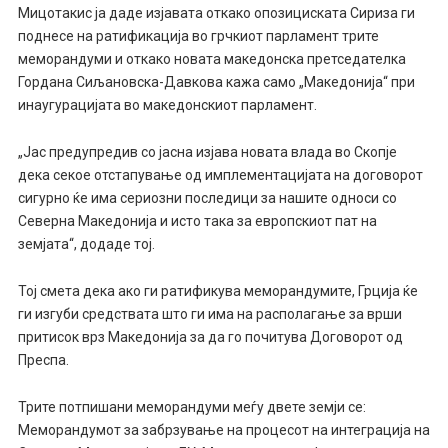
Мицотакис ја даде изјавата откако опозициската Сириза ги
поднесе на ратификација во грчкиот парламент трите
меморандуми и откако новата македонска претседателка
Гордана Сиљановска-Давкова кажа само „Македонија“ при
инаугурацијата во македонскиот парламент.
„Јас предупредив со јасна изјава новата влада во Скопје
дека секое отстапување од имплементацијата на договорот
сигурно ќе има сериозни последици за нашите односи со
Северна Македонија и исто така за европскиот пат на
земјата“, додаде тој.
Тој смета дека ако ги ратификува меморандумите, Грција ќе
ги изгуби средствата што ги има на располагање за врши
притисок врз Македонија за да го почитува Договорот од
Преспа.
Трите потпишани меморандуми меѓу двете земји се:
Меморандумот за забрзување на процесот на интеграција на