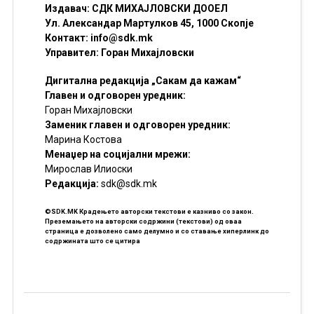
Издавач: СДК МИХАЈЛОВСКИ ДООЕЛ
Ул. Александар Мартулков 45, 1000 Скопје
Контакт:
info@sdk.mk
Управител: Горан Михајловски
Дигитална редакција „Сакам да кажам“
Главен и одговорен уредник:
Горан Михајловски
Заменик главен и одговорен уредник:
Марина Костова
Менаџер на социјални мрежи:
Мирослав Илиоски
Редакцијa:
sdk@sdk.mk
©SDK.MK Крадењето авторски текстови е казниво со закон.
Преземањето на авторски содржини (текстови) од оваа
страница е дозволено само делумно и со ставање хиперлинк до
содржината што се цитира