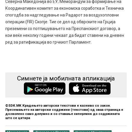
Северна Македонија во ЕУ; Меморандум за формирање на
Координативен комитет за економска соработка и Техничка
спогодба за надгледување на Радарот за воздухопловни
операции (FIR) Скопје. Тие се дел од обврските на Грција
преземени со потпишувањето на Преспанскиот договор, а
кои веќе неколку години чекаат да бидат ставени на дневен
ред за ратификација во грчкиот Парламент.
Симнете ја мобилната апликација
©SDK.MK Крадењето авторски текстови е казниво со закон.
Преземањето на авторски содржини (текстови) од оваа страница е
дозволено само делумно и со ставање хиперлинк до содржината
што се цитира