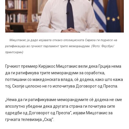
Мицотакис ја даде изјавата откако опозициската Сириза ги поднесе на
ратификација во грчкиот парламент трите меморандуми. (Фото: Фејсбук/
принтскрин)
Грчкиот премиер Кирјакос Мицотакис вели дека Грција нема
да ги ратификува трите меморандуми за соработка,
потпишани со македонската влада, сè додека, како што кажа
тој, Скопје целосно не го испочитува Договорот од Преспа.
„Нема да ги ратификуваме меморандумите сè додека не сме
апсолутно убедени дека другата страна ги почитува сите
одредби од Договорот од Преспа“, изјави Мицотакис за
грчката телевизија „Скај“.