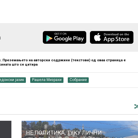
а
. Преземањето на авторски содржини (текстови) од оваа страница е
ината што се цитира
едонски јазик
Рашела Мизрахи
Собрание
НЕ ПОЛИТИКА, ТУКУ ЛИЧНИ