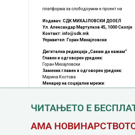
платформа за слободоумни е проект на
Издавач: СДК МИХАЈЛОВСКИ ДООЕЛ
Ул. Александар Мартулков 45, 1000 Скопје
Контакт:
info@sdk.mk
Управител: Горан Михајловски
Дигитална редакција „Сакам да кажам“
Главен и одговорен уредник:
Горан Михајловски
Заменик главен и одговорен уредник:
Марина Костова
Менаџер на социјални мрежи:
Мирослав Илиоски
Редакцијa:
sdk@sdk.mk
ЧИТАЊЕТО Е БЕСПЛА
©SDK.MK Крадењето авторски текстови е казниво со закон.
Преземањето на авторски содржини (текстови) од оваа
страница е дозволено само делумно и со ставање хиперлинк
до содржината што се цитира
АМА НОВИНАРСТВОТО 