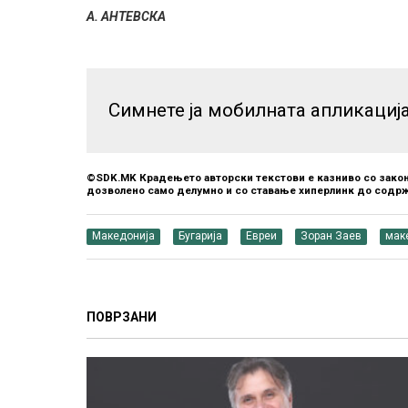
А. АНТЕВСКА
Симнете ја мобилната апликациј
©SDK.MK Крадењето авторски текстови е казниво со закон
дозволено само делумно и со ставање хиперлинк до содрж
Македонија
Бугарија
Евреи
Зоран Заев
мак
ПОВРЗАНИ