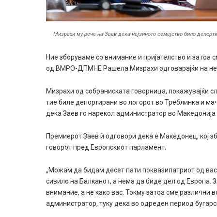
Мизрахи му рече на Заев дека нејзиното семејство било депорт
Ние зборуваме со внимание и пријателство и затоа 
од ВМРО-ДПМНЕ Рашела Мизрахи одговарајќи на неј
Мизрахи од собраниската говорница, покажувајќи сли
тие биле депортирани во логорот во Треблинка и мач
дека Заев го нарекол администратор во Македонија и 
Премиерот Заев ѝ одговори дека е Македонец, кој зб
говорот пред Европскиот парламент.
„Можам да бидам десет пати поквазипатриот од вас и
сивило на Балканот, а нема да биде дел од Европа. З
внимание, а не како вас. Токму затоа сме различни в
администратор, туку дека во одреден период бугарск