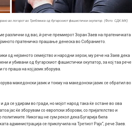
ирано во логорот во Треблинка од бугарскиот фашистички окупатор. (Фото: СДК.МК)
сме различни од вас, ѝ рече премиерот Зоран Заев на пратеничката
зиното пратеничко прашање денеска во Собранието.
ки од нејзиното семејство и народни херои, му рече на Заев дека
ени и убивани од бугарскиот фашистички окупатор, за кој таа рече
го праша на кој јазик зборува.
орува македонски јазик и токму на македонски јазик се обратил во
 да се удирам во гради, но мојот народ така ќе остане во ова
атоа јас ќе зборувам со европски зборови, со пријателство и
о политиките. Никогаш не сум рекол дека Бугарија била
ата администрација се приклучила на Третиот Рајх“, рече Заев.