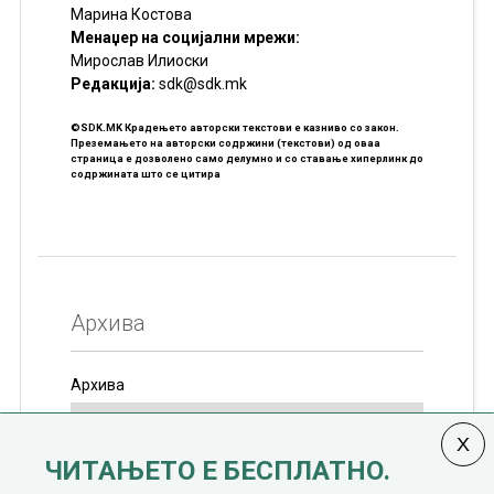
Марина Костова
Менаџер на социјални мрежи:
Мирослав Илиоски
Редакцијa:
sdk@sdk.mk
©SDK.MK Крадењето авторски текстови е казниво со закон.
Преземањето на авторски содржини (текстови) од оваа
страница е дозволено само делумно и со ставање хиперлинк до
содржината што се цитира
Архива
Архива
ЧИТАЊЕТО Е БЕСПЛАТНО.