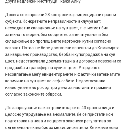
други надлежни институци“, кажа Алиу.
Досега се извршени 23 контроли кај лиценцирани правни
субјекти. Конкретните неправилности вклучуваат:
несоодветно складирање на сув цвет, т. е. истиот бил
затекнат отворен, без соодветно запечатување и без
складирање во пропишаните картонски кутии согласно
законот. Потоа, не биле доставени извештаи до Комисијата
за извршено производство, берба и купопродажба на сув
цвет, недостасувала документација и договори поврзани со
продажба и трансфер на сувиот цвет. Утврдено е
несовпаѓање меѓу евидентираните и фактички затекнатите
количини на сув цвет во сеф-собите. Недостасувало
известување во рок од три дена за настанати промени
согласно законските обврски.
„По завршување на контролите кај сите 43 правни лица и
целосно утврдување на аномалиите, ќе се пристапи кон
подготовка на нова и поцврста законска регулатива за
одгледување канабис за медицински цели. Ќе имаме ново