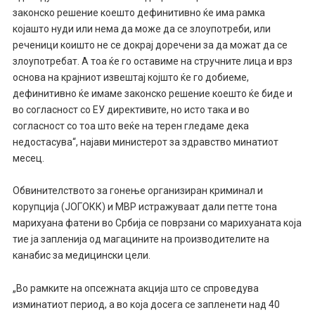
законско решение коешто дефинитивно ќе има рамка
којашто нуди или нема да може да се злоупотреби, или
реченици коишто не се докрај доречени за да можат да се
злоупотребат. А тоа ќе го оставиме на стручните лица и врз
основа на крајниот извештај којшто ќе го добиеме,
дефинитивно ќе имаме законско решение коешто ќе биде и
во согласност со ЕУ директивите, но исто така и во
согласност со тоа што веќе на терен гледаме дека
недостасува“, најави министерот за здравство минатиот
месец.
Обвинителството за гонење организиран криминал и
корупција (ЈОГОКК) и МВР истражуваат дали петте тона
марихуана фатени во Србија се поврзани со марихуаната која
тие ја запленија од магацините на производителите на
канабис за медицински цели.
„Во рамките на опсежната акција што се спроведува
изминатиот период, а во која досега се запленети над 40