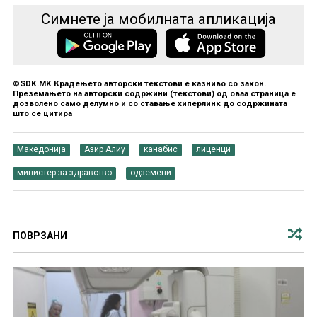
Симнете ја мобилната апликација
©SDK.MK Крадењето авторски текстови е казниво со закон.
Преземањето на авторски содржини (текстови) од оваа страница е
дозволено само делумно и со ставање хиперлинк до содржината
што се цитира
Македонија
Азир Алиу
канабис
лиценци
министер за здравство
одземени
ПОВРЗАНИ