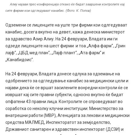
Алиу најави прес-конференција откако ќе бидат завршени контролите кај
сите фирми кои одгледуваат канабис. (Фото: К. Попов)
Одземени се лиценците на уште три фирми кои одлгедуваат
канабис, досега вкупно на девет, кажа денеска министерот
за здравство Азир Алиу. На 24 февруари, Владата им ги
одзеде лиценците на шест фирми и тоа „Алфа фарм“, „Грин
лајф“, „ЦБД мед план“, „Лајф плант“, „Ата фарм“ и
„Канабидоис“.
На 24 февруари, Владата донесе одлука за одземање на
одобрението за одгледување канабис за медицински цели и
најави дека ќе се вршат засилените вонредни контроли ќе се
извршат кај сите правни субјекти, односно вкупно ќе бидат
опфатени 43 правни лица. Контролите се спроведуваат во
соработка со неколку клучни институции: Министерство за
внатрешни работи (МВР), Агенцијата за лекови и медицински
средства МАЛМЕД, Инспекторатот за земјоделство,
Државниот санитарен и здравствен инспекторат (ДСЗИ) и