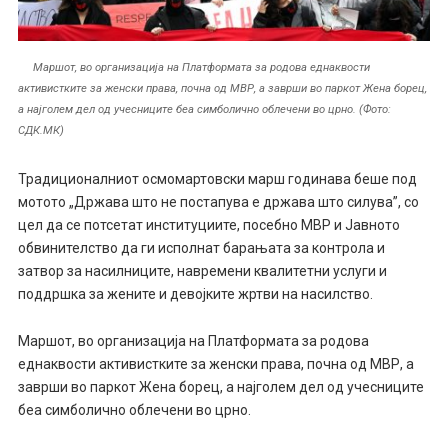
Маршот, во организација на Платформата за родова еднаквости
активистките за женски права, почна од МВР, а заврши во паркот Жена борец,
а најголем дел од учесниците беа симболично облечени во црно. (Фото:
СДК.МК)
Традиционалниот осмомартовски марш годинава беше под
мотото „Држава што не постапува е држава што силува”, со
цел да се потсетат институциите, посебно МВР и Јавното
обвинителство да ги исполнат барањата за контрола и
затвор за насилниците, навремени квалитетни услуги и
поддршка за жените и девојките жртви на насилство.
Маршот, во организација на Платформата за родова
еднаквости активистките за женски права, почна од МВР, а
заврши во паркот Жена борец, а најголем дел од учесниците
беа симболично облечени во црно.