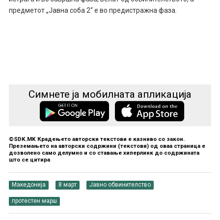
предметот „Јавна соба 2“ е во предистражна фаза.
Симнете ја мобилната апликација
©SDK.MK Крадењето авторски текстови е казниво со закон.
Преземањето на авторски содржини (текстови) од оваа страница е
дозволено само делумно и со ставање хиперлинк до содржината
што се цитира
Македонија
8 март
Јавно обвинителство
протестен марш