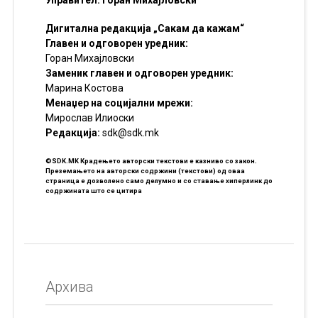
Управител: Горан Михајловски
Дигитална редакција „Сакам да кажам“
Главен и одговорен уредник:
Горан Михајловски
Заменик главен и одговорен уредник:
Марина Костова
Менаџер на социјални мрежи:
Мирослав Илиоски
Редакцијa:
sdk@sdk.mk
©SDK.MK Крадењето авторски текстови е казниво со закон.
Преземањето на авторски содржини (текстови) од оваа
страница е дозволено само делумно и со ставање хиперлинк до
содржината што се цитира
Архива