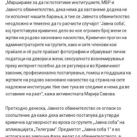
„Маршираме за да ги потсетиме институциите, МВР и
Јавното обвинителство, дека нема да застанеме додека не
ги исполнат нашите барања, а тие се Јавното обвинителство
неодложно и темелно да го расчисти случајот ‘Јавна соба’,
кој претставува кривично дело во кое огромен број жени се
жртви на родово засновано насилство, Кривичен прогон на
администраторите на групите, како и сите членови кои
праќале и сѐ уште праќаат фотографии и објавуваат лични
податоци на девојки и жени, сексуалното вознемирување
преку интернет посебно да се регулира и во Кривичниот
законик, професионално постапување, помош и поддршка на
жртвите на родово засновано насилство од страна на сите
надлежни институции. Ние сме тука ве следиме и нема да ве
оставиме на раат“, кажа активистката Марија Савова.
Претходно денеска, Јавното обвинителство се огласи со
соопштение да каже дека активно постапува да утврди
кривична одговорност во врска со групите „Јавна соба“ на
апликацијата „Телеграм“. Предметот „Јавна соба 1“ е во
истрага и во завршна фаза, велат од обвинителството, а