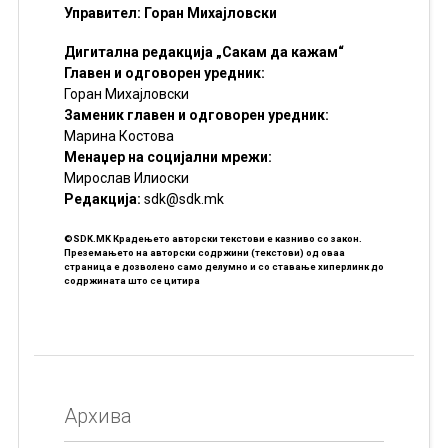
Управител: Горан Михајловски
Дигитална редакција „Сакам да кажам“
Главен и одговорен уредник:
Горан Михајловски
Заменик главен и одговорен уредник:
Марина Костова
Менаџер на социјални мрежи:
Мирослав Илиоски
Редакцијa:
sdk@sdk.mk
©SDK.MK Крадењето авторски текстови е казниво со закон.
Преземањето на авторски содржини (текстови) од оваа
страница е дозволено само делумно и со ставање хиперлинк до
содржината што се цитира
Архива