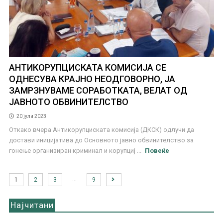
АНТИКОРУПЦИСКАТА КОМИСИЈА СЕ
ОДНЕСУВА КРАЈНО НЕОДГОВОРНО, ЈА
ЗАМРЗНУВАМЕ СОРАБОТКАТА, ВЕЛАТ ОД
ЈАВНОТО ОБВИНИТЕЛСТВО
20 јули 2023
Откако вчера Антикорупциската комисија (ДКСК) одлучи да
достави иницијатива до Основното јавно обвинителство за
гонење организиран криминал и корупциј ...
Повеќе
…
1
2
3
9
Најчитани