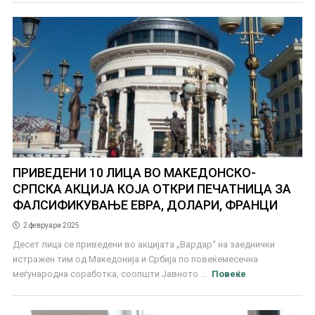
ПРИВЕДЕНИ 10 ЛИЦА ВО МАКЕДОНСКО-
СРПСКА АКЦИЈА КОЈА ОТКРИ ПЕЧАТНИЦА ЗА
ФАЛСИФИКУВАЊЕ ЕВРА, ДОЛАРИ, ФРАНЦИ
2 февруари 2025
Десет лица се приведени во акцијата „Вардар“ на заеднички
истражен тим од Македонија и Србија по повеќемесечна
меѓународна соработка, соопшти Јавното ...
Повеќе