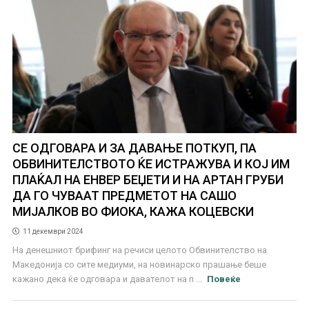
СЕ ОДГОВАРА И ЗА ДАВАЊЕ ПОТКУП, ПА
ОБВИНИТЕЛСТВОТО ЌЕ ИСТРАЖУВА И КОЈ ИМ
ПЛАЌАЛ НА ЕНВЕР БЕЏЕТИ И НА АРТАН ГРУБИ
ДА ГО ЧУВААТ ПРЕДМЕТОТ НА САШО
МИЈАЛКОВ ВО ФИОКА, КАЖА КОЦЕВСКИ
11 декември 2024
На денешниот брифинг на речиси целото Обвинителство на
Македонија со сите медиуми, на новинарско прашање беше
кажано дека ќе одговара и давателот на п ...
Повеќе