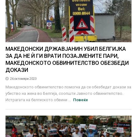
МАКЕДОНСКИ ДРЖАВЈАНИН УБИЛ БЕЛГИЈКА
ЗА ДА НЕ Ѝ ГИ ВРАТИ ПОЗАЈМЕНИТЕ ПАРИ,
МАКЕДОНСКОТО ОБВИНИТЕЛСТВО ОБЕЗБЕДИ
ДОКАЗИ
26 октомври 2023
Македонското обвинителство помогна да се обезбедат докази за
убиство на жена во Белгија, соопшти Јавното обвинителство.
Истрагата на белгиското обвини ...
Повеќе