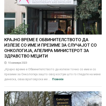
КРАЈНО ВРЕМЕ Е ОБВИНИТЕЛСТВОТО ДА
ИЗЛЕЗЕ СО ИМЕ И ПРЕЗИМЕ ЗА СЛУЧАЈОТ СО
ОНКОЛОГИЈА, АПЕЛИРА МИНИСТЕРОТ ЗА
ЗДРАВСТВО МЕЏИТИ
10 ноември 2023
„Крајно време е Обвинителството да излезе точно со име и со
презиме за Онкологија зашто овој костум што го гледате на мене
денеска, оваа вратоврска ме ...
Повеќе