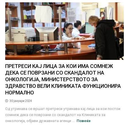
ПРЕТРЕСИ КАЈ ЛИЦА ЗА КОИ ИМА СОМНЕЖ
ДЕКА СЕ ПОВРЗАНИ СО СКАНДАЛОТ НА
ОНКОЛОГИЈА, МИНИСТЕРСТВОТО ЗА
ЗДРАВСТВО ВЕЛИ КЛИНИКАТА ФУНКЦИОНИРА
НОРМАЛНО
30 јануари 2024
Од утринава се вршат претреси утринава кај лица за кои постои
сомнеж дека се поврзани со скандалот на Клиниката за
онкологија, објави државната агенци ...
Повеќе