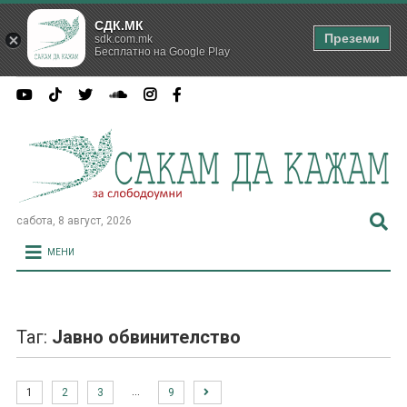
СДК.МК
Преземи
sdk.com.mk
Бесплатно на Google Play
сабота, 8 август, 2026
МЕНИ
Таг:
Јавно обвинителство
…
1
2
3
9