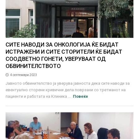
СИТЕ НАВОДИ ЗА ОНКОЛОГИЈА ЌЕ БИДАТ
ИСТРАЖЕНИ И СИТЕ СТОРИТЕЛИ ЌЕ БИДАТ
СООДВЕТНО ГОНЕТИ, УВЕРУВААТ ОД
ОБВИНИТЕЛСТВОТО
4 септември 2023
Јавното обвинителство ја уверува јавноста дека сите наводи за
евентуално сторени кривични дела поврзани со третманот на
пациенти и работата на Клиника ...
Повеќе