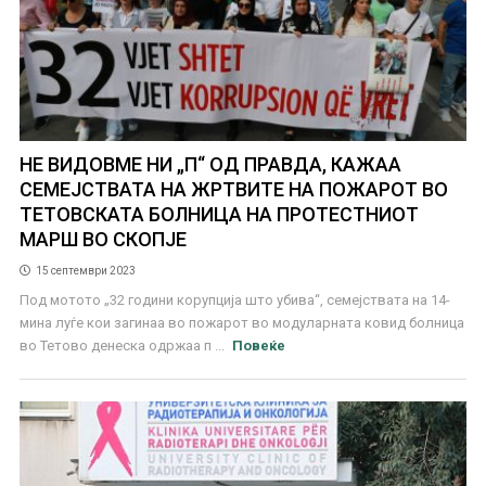
НЕ ВИДОВМЕ НИ „П“ ОД ПРАВДА, КАЖАА
СЕМЕЈСТВАТА НА ЖРТВИТЕ НА ПОЖАРОТ ВО
ТЕТОВСКАТА БОЛНИЦА НА ПРОТЕСТНИОТ
МАРШ ВО СКОПЈЕ
15 септември 2023
Под мотото „32 години корупција што убива“, семејствата на 14-
мина луѓе кои загинаа во пожарот во модуларната ковид болница
во Тетово денеска одржаа п ...
Повеќе