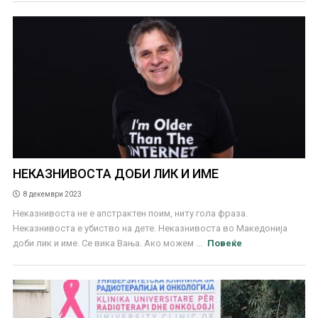
НЕКАЗНИВОСТА ДОБИ ЛИК И ИМЕ
8 декември 2023
Неказнивоста не е апстрактен поим, ниту гола фраза.
Неказнивоста е убиство на дете. Неказнивоста во Македонија
доби лик и име. Се вика Вања. Ако можем ...
Повеќе