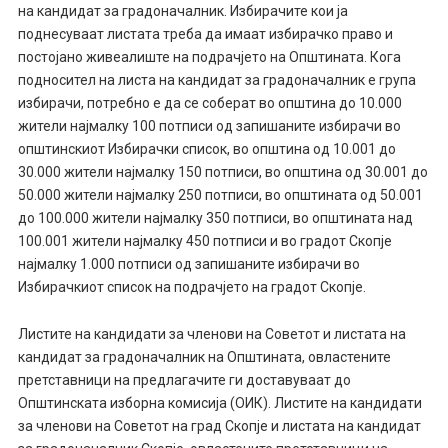
на кандидат за градоначалник. Избирачите кои ја
поднесуваат листата треба да имаат избирачко право и
постојано живеалиште на подрачјето на Општината. Кога
подносител на листа на кандидат за градоначалник е група
избирачи, потребно е да се соберат во општина до 10.000
жители најмалку 100 потписи од запишаните избирачи во
општинскиот Избирачки список, во општина од 10.001 до
30.000 жители најмалку 150 потписи, во општина од 30.001 до
50.000 жители најмалку 250 потписи, во општината од 50.001
до 100.000 жители најмалку 350 потписи, во општината над
100.001 жители најмалку 450 потписи и во градот Скопје
најмалку 1.000 потписи од запишаните избирачи во
Избирачкиот список на подрачјето на градот Скопје.
Листите на кандидати за членови на Советот и листата на
кандидат за градоначалник на Општината, овластените
претставници на предлагачите ги доставуваат до
Општинската изборна комисија (ОИК). Листите на кандидати
за членови на Советот на град Скопје и листата на кандидат