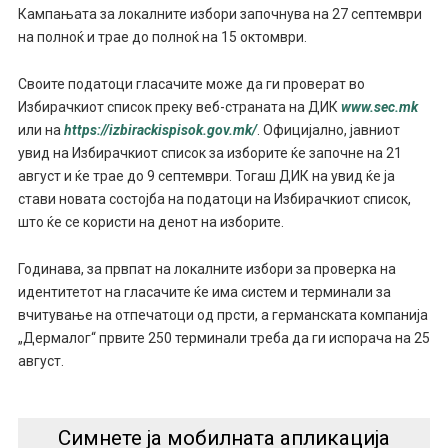
Кампањата за локалните избори започнува на 27 септември
на полноќ и трае до полноќ на 15 октомври.
Своите податоци гласачите може да ги проверат во
Избирачкиот список преку веб-страната на ДИК
www.sec.mk
или на
https://izbirackispisok.gov.mk/
. Официјално, јавниот
увид на Избирачкиот список за изборите ќе започне на 21
август и ќе трае до 9 септември. Тогаш ДИК на увид ќе ја
стави новата состојба на податоци на Избирачкиот список,
што ќе се користи на денот на изборите.
Годинава, за првпат на локалните избори за проверка на
идентитетот на гласачите ќе има систем и терминали за
вчитување на отпечатоци од прсти, а германската компанија
„Дермалог“ првите 250 терминали треба да ги испорача на 25
август.
Симнете ја мобилната апликација