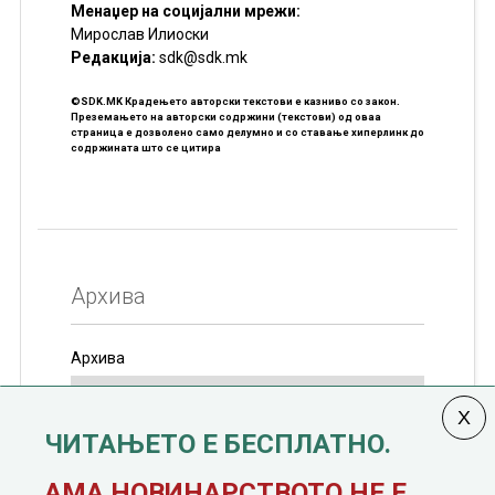
Менаџер на социјални мрежи:
Мирослав Илиоски
Редакцијa:
sdk@sdk.mk
©SDK.MK Крадењето авторски текстови е казниво со закон.
Преземањето на авторски содржини (текстови) од оваа
страница е дозволено само делумно и со ставање хиперлинк до
содржината што се цитира
Архива
Архива
ЧИТАЊЕТО Е БЕСПЛАТНО.
Колумната
САКАМ ДА КАЖАМ
излегува од 12
АМА НОВИНАРСТВОТО НЕ Е.
јануари, 1991 година