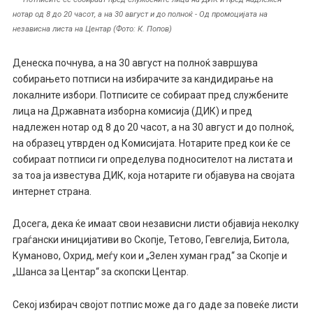
нотар од 8 до 20 часот, а на 30 август и до полноќ - Од промоцијата на
независна листа на Центар (Фото: К. Попов)
Денеска почнува, а на 30 август на полноќ завршува
собирањето потписи на избирачите за кандидирање на
локалните избори. Потписите се собираат пред службените
лица на Државната изборна комисија (ДИК) и пред
надлежен нотар од 8 до 20 часот, а на 30 август и до полноќ,
на образец утврден од Комисијата. Нотарите пред кои ќе се
собираат потписи ги определува подносителот на листата и
за тоа ја известува ДИК, која нотарите ги објавува на својата
интернет страна.
Досега, дека ќе имаат свои независни листи објавија неколку
граѓански иницијативи во Скопје, Тетово, Гевгелија, Битола,
Куманово, Охрид, меѓу кои и „Зелен хуман град“ за Скопје и
„Шанса за Центар“ за скопски Центар.
Секој избирач својот потпис може да го даде за повеќе листи