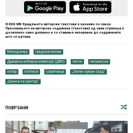
©SDK.MK Крадењето авторски текстови е казниво со закон.
Преземањето на авторски содржини (текстови) од оваа страница е
дозволено само делумно и со ставање хиперлинк до содржината
што се цитира
Македонија
градоначалник
Државна изборна комисија (ДИК)
листи
независни
нотар
потписи
советници
„Зелен хуман град“
„Шанса за Центар“
ПОВРЗАНИ