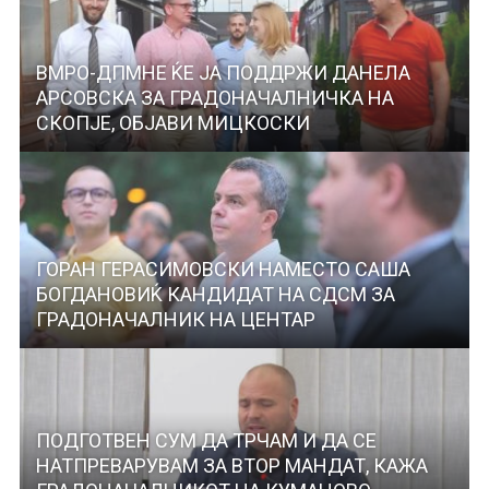
ВМРО-ДПМНЕ ЌЕ ЈА ПОДДРЖИ ДАНЕЛА
АРСОВСКА ЗА ГРАДОНАЧАЛНИЧКА НА
СКОПЈЕ, ОБЈАВИ МИЦКОСКИ
ГОРАН ГЕРАСИМОВСКИ НАМЕСТО САША
БОГДАНОВИЌ КАНДИДАТ НА СДСМ ЗА
ГРАДОНАЧАЛНИК НА ЦЕНТАР
ПОДГОТВЕН СУМ ДА ТРЧАМ И ДА СЕ
НАТПРЕВАРУВАМ ЗА ВТОР МАНДАТ, КАЖА