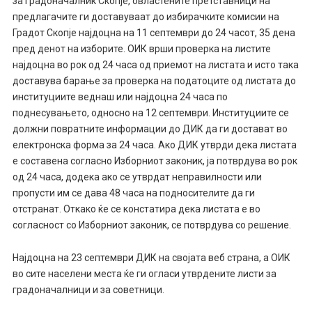
за градоначалник Скопје, овластените претставници на
предлагачите ги доставуваат до избирачките комисии на
Градот Скопје најдоцна на 11 септември до 24 часот, 35 дена
пред денот на изборите. ОИК врши проверка на листите
најдоцна во рок од 24 часа од приемот на листата и исто така
доставува барање за проверка на податоците од листата до
институциите веднаш или најдоцна 24 часа по
поднесувањето, односно на 12 септември. Институциите се
должни повратните информации до ДИК да ги достават во
електронска форма за 24 часа. Ако ДИК утврди дека листата
е составена согласно Изборниот законик, ја потврдува во рок
од 24 часа, додека ако се утврдат неправилности или
пропусти им се дава 48 часа на подносителите да ги
отстранат. Откако ќе се констатира дека листата е во
согласност со Изборниот законик, се потврдува со решение.
Најдоцна на 23 септември ДИК на својата веб страна, а ОИК
во сите населени места ќе ги огласи утврдените листи за
градоначалници и за советници.