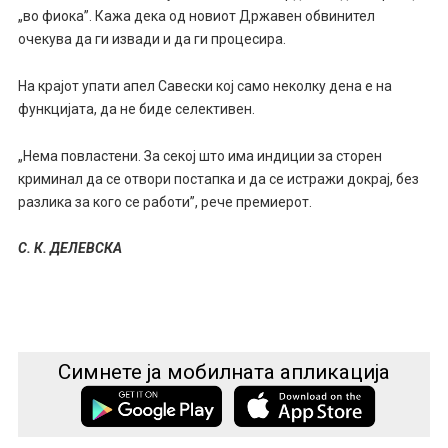
„во фиока”. Кажа дека од новиот Државен обвинител
очекува да ги извади и да ги процесира.
На крајот упати апел Савески кој само неколку дена е на
функцијата, да не биде селективен.
„Нема повластени. За секој што има индиции за сторен
криминал да се отвори постапка и да се истражи докрај, без
разлика за кого се работи”, рече премиерот.
С. К. ДЕЛЕВСКА
Симнете ја мобилната апликација