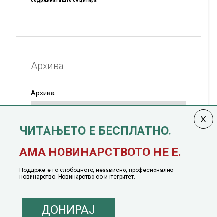
содржината што се цитира
Архива
Архива
ЧИТАЊЕТО Е БЕСПЛАТНО.
Колумната
САКАМ ДА КАЖАМ
излегува од 12
АМА НОВИНАРСТВОТО НЕ Е.
јануари, 1991 година
Поддржете го слободното, независно, професионално
новинарство. Новинарство со интегритет.
ДОНИРАЈ