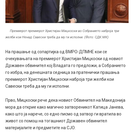
Премиерот премиерот Христијан Мицкоски во Собранието наброја три
желби кои Ненад Савески треба да му ги исполни. (Фото: СДК.МК)
На прашање од сопартијка од ВМРО-ДПМНЕ кои се
очекувањата на премиерот Христијан Мицкоски од новиот
Државен обвинител кој Владата го предложи, а Собранието
го избра, на денешната седница за пратенички прашања
премиерот Христијан Мицкоски наброја три желби кои
Савески треба да му ги исполни.
Прво, Мицкоски рече дека новиот Обвинител на Македонија
мора да открие како магично затвореникот Катица Јанева,
како што ја нарече, со едно писмо од затвор ги вратила во
живот со помош на тогашниот Државен обвинител
материјалите и предметите на СЈО.