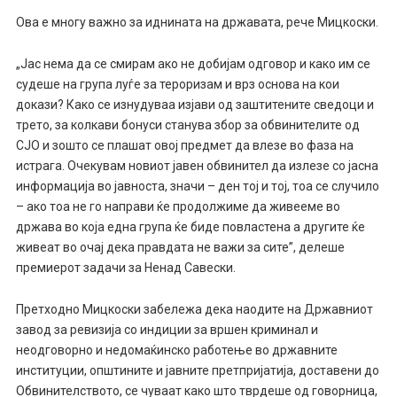
Ова е многу важно за иднината на државата, рече Мицкоски.
„Јас нема да се смирам ако не добијам одговор и како им се
судеше на група луѓе за тероризам и врз основа на кои
докази? Како се изнудуваа изјави од заштитените сведоци и
трето, за колкави бонуси станува збор за обвинителите од
СЈО и зошто се плашат овој предмет да влезе во фаза на
истрага. Очекувам новиот јавен обвинител да излезе со јасна
информација во јавноста, значи – ден тој и тој, тоа се случило
– ако тоа не го направи ќе продолжиме да живееме во
држава во која една група ќе биде повластена а другите ќе
живеат во очај дека правдата не важи за сите”, делеше
премиерот задачи за Ненад Савески.
Претходно Мицкоски забележа дека наодите на Државниот
завод за ревизија со индиции за вршен криминал и
неодговорно и недомаќинско работење во државните
институции, општините и јавните претпријатија, доставени до
Обвинителството, се чуваат како што тврдеше од говорница,