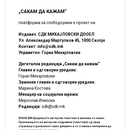
„САКАМ ДА КАЖАМ“
платформа за слободоумни е проект на
Издавач: СДК МИХАЈЛОВСКИ ДООЕЛ
Ул. Александар Мартулков 45, 1000 Скопје
Контакт:
info@sdk.mk
Управител: Горан Михајловски
Дигитална редакција „Сакам да кажам“
Главен и одговорен уредник:
Горан Михајловски
Заменик главен и одговорен уредник:
Марина Костова
Менаџер на социјални мрежи:
Мирослав Илиоски
Редакцијa:
sdk@sdk.mk
©SDK.MK Крадењето авторски текстови е казниво со закон.
Преземањето на авторски содржини (текстови) од оваа
страница е дозволено само делумно и со ставање хиперлинк до