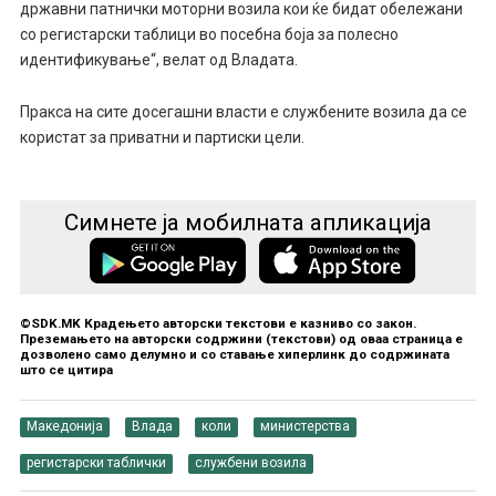
државни патнички моторни возила кои ќе бидат обележани
со регистарски таблици во посебна боја за полесно
идентификување“, велат од Владата.
Пракса на сите досегашни власти е службените возила да се
користат за приватни и партиски цели.
Симнете ја мобилната апликација
©SDK.MK Крадењето авторски текстови е казниво со закон.
Преземањето на авторски содржини (текстови) од оваа страница е
дозволено само делумно и со ставање хиперлинк до содржината
што се цитира
Македонија
Влада
коли
министерства
регистарски таблички
службени возила