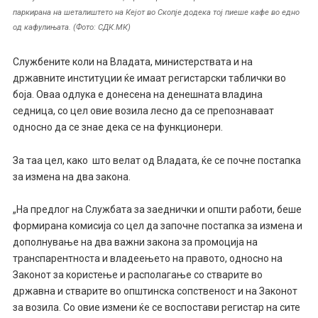
паркирана на шеталиштето на Кејот во Скопје додека тој пиеше кафе во едно
од кафулињата. (Фото: СДК.МК)
Службените коли на Владата, министерствата и на
државните институции ќе имаат регистарски таблички во
боја. Оваа одлука е донесена на денешната владина
седница, со цел овие возила лесно да се препознаваат
односно да се знае дека се на функционери.
За таа цел, како што велат од Владата, ќе се почне постапка
за измена на два закона.
„На предлог на Службата за заеднички и општи работи, беше
формирана комисија со цел да започне постапка за измена и
дополнување на два важни закона за промоција на
транспарентноста и владеењето на правото, односно на
Законот за користење и располагање со стварите во
државна и стварите во општинска сопственост и на Законот
за возила. Со овие измени ќе се воспостави регистар на сите