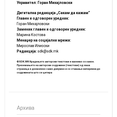
Управител: Горан Михајловски
Дигитална редакција „Сакам да кажам“
Главен и одговорен уредник:
Горан Михајловски
Заменик главен и одговорен уредник:
Марина Костова
Менаџер на социјални мрежи:
Мирослав Илиоски
Редакцијa:
sdk@sdk.mk
©SDK.MK Крадењето авторски текстови е казниво со закон.
Преземањето на авторски содржини (текстови) од оваа
страница е дозволено само делумно и со ставање хиперлинк до
содржината што се цитира
Архива