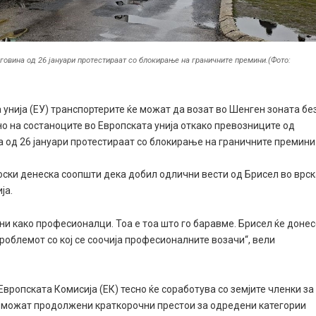
говина од 26 јануари протестираат со блокирање на граничните премини.(Фото:
 унија (ЕУ) транспортерите ќе можат да возат во Шенген зоната бе
но на состаноците во Европската унија откако превозниците од
а од 26 јануари протестираат со блокирање на граничните премини
оски денеска соопшти дека добил одлични вести од Брисел во врс
ја.
ни како професионалци. Тоа е тоа што го баравме. Брисел ќе доне
проблемот со кој се соочија професионалните возачи“, вели
 Европската Комисија (ЕК) тесно ќе соработува со земјите членки за
возможат продолжени краткорочни престои за одредени категории