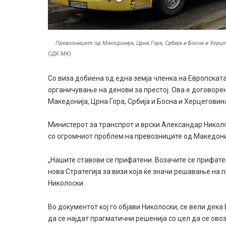
Превозниците од Македонија, Црна Гора, Србија и Босна и Херце
СДК.МК)
Со виза добиена од една земја членка на Европската
органичување на денови за престој. Ова е договоре
Македонија, Црна Гора, Србија и Босна и Херцеговин
Министерот за транспрот и врски Александар Никол
со огромниот проблем на превозниците од Македони
„Нашите ставови се прифатени. Возачите се прифате
нова Стратегија за визи која ќе значи решавање на 
Николоски.
Во документот кој го објави Николоски, се вели дека
да се најдат прагматични решенија со цел да се о