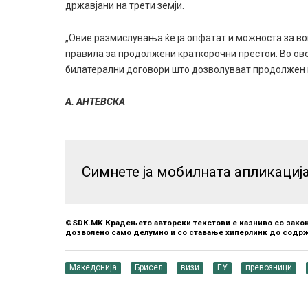
државјани на трети земји.
„Овие размислувања ќе ја опфатат и можноста за в
правила за продолжени краткорочни престои. Во овој
билатерални договори што дозволуваат продолжен пр
А. АНТЕВСКА
Симнете ја мобилната апликациј
©SDK.MK Крадењето авторски текстови е казниво со закон
дозволено само делумно и со ставање хиперлинк до содрж
Македонија
Брисел
визи
ЕУ
превозници