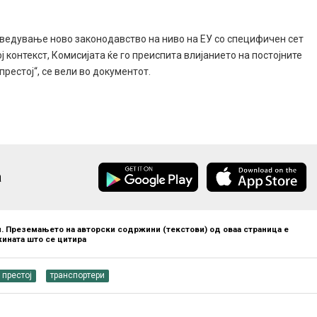
оведување ново законодавство на ниво на ЕУ со специфичен сет
 контекст, Комисијата ќе го преиспита влијанието на постојните
естој“, се вели во документот.
а
. Преземањето на авторски содржини (текстови) од оваа страница е
ината што се цитира
престој
транспортери