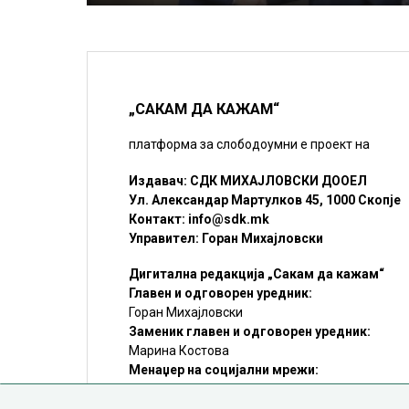
„САКАМ ДА КАЖАМ“
платформа за слободоумни е проект на
Издавач: СДК МИХАЈЛОВСКИ ДООЕЛ
Ул. Александар Мартулков 45, 1000 Скопје
Контакт:
info@sdk.mk
Управител: Горан Михајловски
Дигитална редакција „Сакам да кажам“
Главен и одговорен уредник:
Горан Михајловски
Заменик главен и одговорен уредник:
Марина Костова
Менаџер на социјални мрежи:
Мирослав Илиоски
Редакцијa:
sdk@sdk.mk