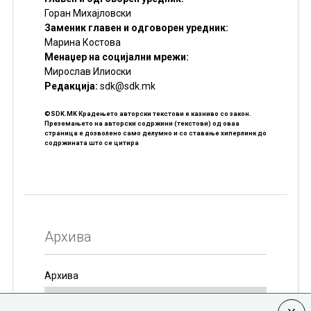
Горан Михајловски
Заменик главен и одговорен уредник:
Марина Костова
Менаџер на социјални мрежи:
Мирослав Илиоски
Редакцијa:
sdk@sdk.mk
©SDK.MK Крадењето авторски текстови е казниво со закон.
Преземањето на авторски содржини (текстови) од оваа
страница е дозволено само делумно и со ставање хиперлинк до
содржината што се цитира
Архива
Архива