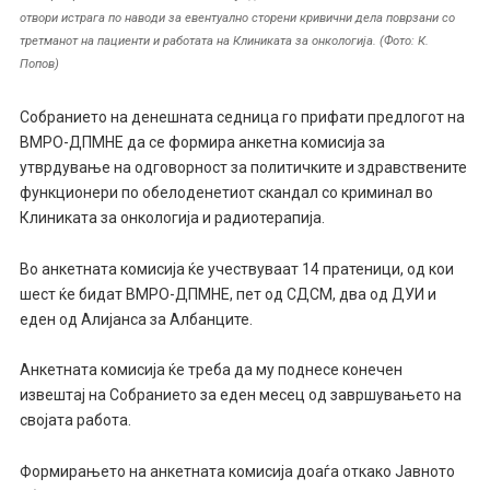
отвори истрага по наводи за евентуално сторени кривични дела поврзани со
третманот на пациенти и работата на Клиниката за онкологија. (Фото: К.
Попов)
Собранието на денешната седница го прифати предлогот на
ВМРО-ДПМНЕ да се формира анкетна комисија за
утврдување на одговорност за политичките и здравствените
функционери по обелоденетиот скандал со криминал во
Клиниката за онкологија и радиотерапија.
Во анкетната комисија ќе учествуваат 14 пратеници, од кои
шест ќе бидат ВМРО-ДПМНЕ, пет од СДСМ, два од ДУИ и
еден од Алијанса за Албанците.
Анкетната комисија ќе треба да му поднесе конечен
извештај на Собранието за еден месец од завршувањето на
својата работа.
Формирањето на анкетната комисија доаѓа откако Јавното