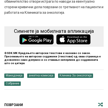
обвинителство отвори истрага по наводи за евентуално
сторени кривични дела поврзани со третманот на пациенти и
работата на Клиниката за онкологија.
Симнете ја мобилната апликација
©SDK.MK Крадењето авторски текстови е казниво со закон.
Преземањето на авторски содржини (текстови) од оваа страница е
дозволено само делумно и со ставање хиперлинк до содржината
што се цитира
Македонија
анкетна комисија
Клиника За онкологија
Собрание
ПОВРЗАНИ