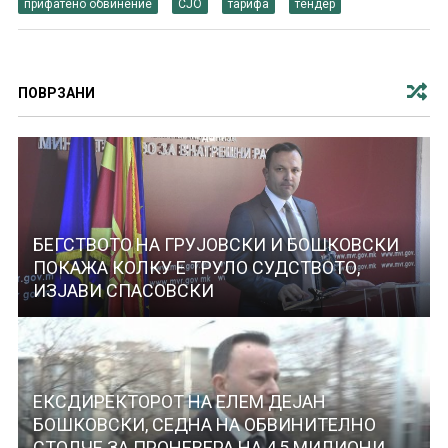
прифатено обвинение
СЈО
тарифа
тендер
ПОВРЗАНИ
БЕГСТВОТО НА ГРУЈОВСКИ И БОШКОВСКИ
ПОКАЖА КОЛКУ Е ТРУЛО СУДСТВОТО,
ИЗЈАВИ СПАСОВСКИ
ЕКСДИРЕКТОРОТ НА ЕЛЕМ ДЕЈАН
БОШКОВСКИ, СЕДНА НА ОБВИНИТЕЛНО
СТОЛЧЕ ЗА ПРОНЕВЕРА НА 4,5 МИЛИОНИ