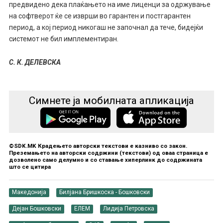
предвидено дека плаќањето на име лиценци за одржување
на софтверот ќе се изврши во гарантен и постгарантен
период, а кој период никогаш не започнал да тече, бидејќи
системот не бил имплементиран.
С. К. ДЕЛЕВСКА
Симнете ја мобилната апликација
©SDK.MK Крадењето авторски текстови е казниво со закон.
Преземањето на авторски содржини (текстови) од оваа страница е
дозволено само делумно и со ставање хиперлинк до содржината
што се цитира
Македонија
Билјана Бришкоска - Бошковски
Дејан Бошковски
ЕЛЕМ
Лидија Петровска