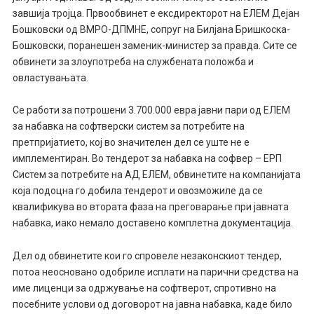
завшија тројца. Првообвинет е ексдиректорот на ЕЛЕМ Дејан
Бошковски од ВМРО-ДПМНЕ, сопруг на Билјана Бришкоска-
Бошковски, поранешен заменик-министер за правда. Сите се
обвинети за злоупотреба на службената положба и
овластувањата.
Се работи за потрошени 3.700.000 евра јавни пари од ЕЛЕМ
за набавка на софтверски систем за потребите на
претпријатието, кој во значителен дел се уште не е
имплементиран. Во тендерот за набавка на софвер – ЕРП
Систем за потребите на АД ЕЛЕМ, обвинетите на компанијата
која подоцна го добила тендерот и овозможиле да се
квалификува во втората фаза на преговарање при јавната
набавка, иако немало доставено комплетна документација.
Дел од обвинетите кои го спровеле незаконскиот тендер,
потоа неосновано одобриле исплати на парични средства на
име лиценци за одржување на софтверот, спротивно на
посебните услови од договорот на јавна набавка, каде било