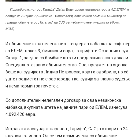
Првообвинетиот во „Тарифа“ Дејан Бошковски, ексдиректор на АД ЕЛЕМ, е
сопруг на Билјана Бришкоска - Бошковски, поранешен заменик-министер за
правда, обвинета во „Титаник“ на СЈО за изборни нерегуларности (Фото:
МИА)
И обвинението за нелегалниот тендер за набавка на софтвер
за ЕЛЕМ, тежок 3,7 милиони евра, го прифати Основниот суд
Скопје 1, заедно со бомбите што ги предложило како докази
Специјалното јавно обвинителство. Овој предмет на оценка
беше кај судијката Лидија Петровска, која го одобрила, но сè
уште предметот не е распореден кај судија за главно судење
и нема термин за почеток.
Со дополнителен нелегален договор за оваа незаконска
набавка, вкупната штета на јавните пари од ЕЛЕМ, изнесува
4.092.420 евра.
Истрагата заслучајот наречен „Тарифа“, СЈО ја отвори на 24
јануари годинава. Од седум осомничени, со обвинение