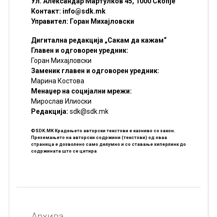
Ул. Александар Мартулков 45, 1000 Скопје
Контакт:
info@sdk.mk
Управител: Горан Михајловски
Дигитална редакција „Сакам да кажам“
Главен и одговорен уредник:
Горан Михајловски
Заменик главен и одговорен уредник:
Марина Костова
Менаџер на социјални мрежи:
Мирослав Илиоски
Редакцијa:
sdk@sdk.mk
©SDK.MK Крадењето авторски текстови е казниво со закон.
Преземањето на авторски содржини (текстови) од оваа
страница е дозволено само делумно и со ставање хиперлинк до
содржината што се цитира
Архива