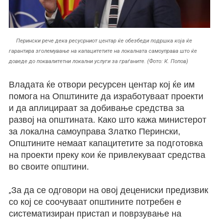
Перински рече дека ресусрниот центар ќе обезбеди подршка која ќе
гарантира зголемување на капацитетите на локалната самоуправа што ќе
доведе до поквалитетни локални услуги за граѓаните. (Фото: К. Попов)
Владата ќе отвори ресурсен центар кој ќе им
помога на Општините да изработуваат проекти
и да аплицираат за добивање средства за
развој на општината. Како што кажа министерот
за локална самоуправа Златко Перински,
Општините немаат
капацитетите за подготовка
на проекти преку кои ќе привлекуваат средства
во своите општини.
За да се одговори на овој децениски предизвик
„
со кој се соочуваат општините потребен е
систематизиран пристап и поврзување на