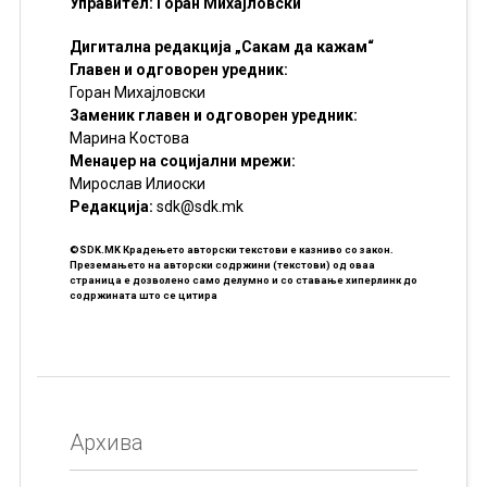
Управител: Горан Михајловски
Дигитална редакција „Сакам да кажам“
Главен и одговорен уредник:
Горан Михајловски
Заменик главен и одговорен уредник:
Марина Костова
Менаџер на социјални мрежи:
Мирослав Илиоски
Редакцијa:
sdk@sdk.mk
©SDK.MK Крадењето авторски текстови е казниво со закон.
Преземањето на авторски содржини (текстови) од оваа
страница е дозволено само делумно и со ставање хиперлинк до
содржината што се цитира
Архива