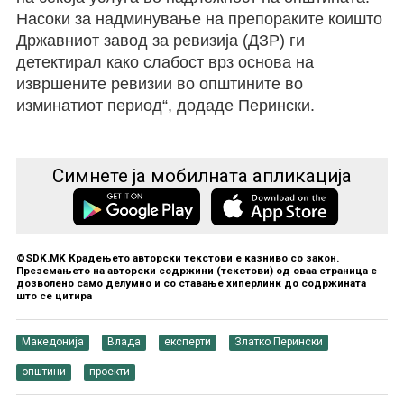
Насоки за надминување на препораките коишто
Државниот завод за ревизија (ДЗР) ги
детектирал како слабост врз основа на
извршените ревизии во општините во
изминатиот период“,
додаде Перински.
Симнете ја мобилната апликација
©SDK.MK Крадењето авторски текстови е казниво со закон.
Преземањето на авторски содржини (текстови) од оваа страница е
дозволено само делумно и со ставање хиперлинк до содржината
што се цитира
Македонија
Влада
експерти
Златко Перински
општини
проекти