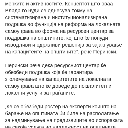
мерките и активностите.
К
онцептот што оваа
Влада го нуди се однесува токму
на
систематизирана и институционализирана
подршка во функција на реформа на локалната
самоуправа во форма на
р
есурсен центар за
поддршка на општините, кој што ќе понуди
изводливи и одржливи решенија за зајакнување
на капацитеите на општините“,
рече Перински.
Перински рече дека р
есурсниот центар ќе
обезбеди подршка која ќе гарантира
зголемување на капацитетите на локалната
самоуправа што ќе доведе до поквалитетни
локални услуги за граѓаните.
Ќе се обезбеди р
остер на експерти коишто на
„
барање на општината би биле на располагање
за надминување на предизвиците во испораката
на секоја услуга во надлежност на општината.