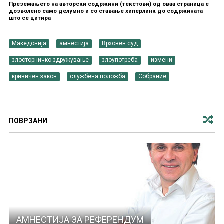
Преземањето на авторски содржини (текстови) од оваа страница е
дозволено само делумно и со ставање хиперлинк до содржината
што се цитира
Македонија
амнестија
Врховен суд
злосторничко здружување
злоупотреба
измени
кривичен закон
службена положба
Собрание
ПОВРЗАНИ
АМНЕСТИЈА ЗА РЕФЕРЕНДУМ