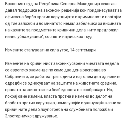
Врховниот суд на Република Северна Македонија секогаш
давал поддршка на законски решенија кои придонесуваат за
ефикасна борба против корупцијата и криминалот и поаѓајќи
од тие заложби и во минатото немал забелешки за висината
на казните за предметните кривични дела, ниту предложил
нивно ублажување“, соопшти највисокиот суд.
Измените стапуваат на сила утре, 14 септември.
Измените на Кривичниот законик усвоени минатата недела
со европско знаменце по само два дена расправа во
Собранието, се работеа три години и најголем дел од новите
одредби се однесуваат на заштита на животната средина,
правата на животните и безбедноста во сообраќајот. Но,
покрај овие измени, власта протна и измени во делот на
борбата против корупција, намалувајќи и укинувајќи казни за
кривичните дела Злоупотреба на службената положба и
Злосторничко здружување.