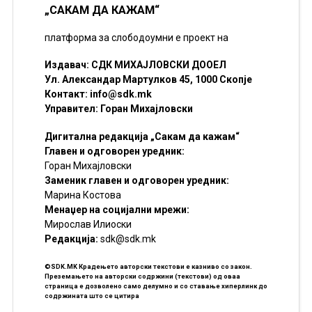
„САКАМ ДА КАЖАМ“
платформа за слободоумни е проект на
Издавач: СДК МИХАЈЛОВСКИ ДООЕЛ
Ул. Александар Мартулков 45, 1000 Скопје
Контакт:
info@sdk.mk
Управител: Горан Михајловски
Дигитална редакција „Сакам да кажам“
Главен и одговорен уредник:
Горан Михајловски
Заменик главен и одговорен уредник:
Марина Костова
Менаџер на социјални мрежи:
Мирослав Илиоски
Редакцијa:
sdk@sdk.mk
©SDK.MK Крадењето авторски текстови е казниво со закон.
Преземањето на авторски содржини (текстови) од оваа
страница е дозволено само делумно и со ставање хиперлинк до
содржината што се цитира