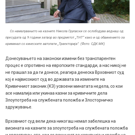
Со намалувањето на казните Никола Груевски се ослободува веднаш од
пресудата од 9 години затвор во предметот „ТНТ“ како и од обвинението за
криминал со кинеските автопати „Траекторија”. (Фото: СДК.МК)
Донесувањето на законски измени без транспарентен
процес е спротивно на европските стандарди, а нас никој не
не прашал за да ги донесе, реагира денеска Врховниот суд
кој е највисокиот суд во државата за измените на
Кривичниот законик (КЗ) усвоени минатата недела, со кои
асе намалија или укинаа казни за кривичните дела
Злоупотреба на службената положба и Злосторничко
здружување.
Врховниот суд вели дека никогаш немал забелешка на
висината на казните за злоупотреба на службената положба
и овластувањата, кои се всушност за корупција и кражба на