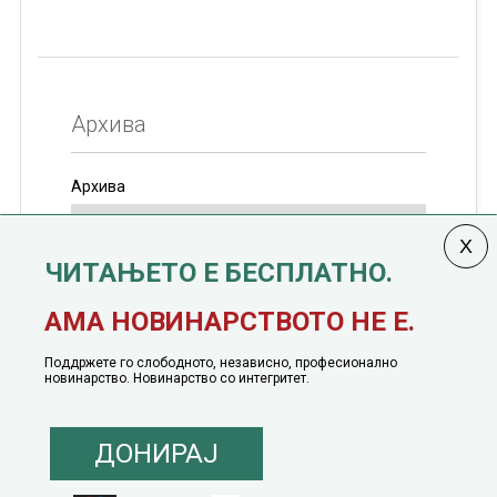
Архива
Архива
ЧИТАЊЕТО Е БЕСПЛАТНО.
Колумната
САКАМ ДА КАЖАМ
излегува од 12
АМА НОВИНАРСТВОТО НЕ Е.
јануари, 1991 година
Поддржете го слободното, независно, професионално
новинарство. Новинарство со интегритет.
ДОНИРАЈ
© 2016 - 2026 Сакам Да Кажам. Сите права задржани |
Маркетинг