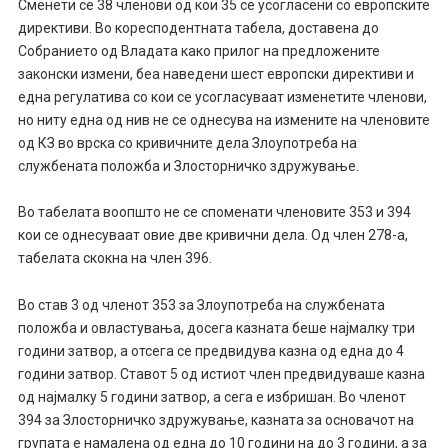
Сменети се 38 членови од кои 35 се усогласени со европските
директиви. Во коресподентната табела, доставена до
Собранието од Владата како прилог на предложените
законски измени, беа наведени шест европски директиви и
една регулатива со кои се усогласуваат изменетите членови,
но ниту една од нив не се однесува на измените на членовите
од КЗ во врска со кривичните дела Злоупотреба на
службената положба и Злосторничко здружување.
Во табелата воопшто не се споменати членовите 353 и 394
кои се однесуваат овие две кривични дела. Од член 278-а,
табелата скокна на член 396.
Во став 3 од членот 353 за Злоупотреба на службената
положба и овластувања, досега казната беше најмалку три
години затвор, а отсега се предвидува казна од една до 4
години затвор. Ставот 5 од истиот член предвидуваше казна
од најмалку 5 години затвор, а сега е избришан. Во членот
394 за Злосторничко здружување, казната за основачот на
групата е намалена од една до 10 години на до 3 години, а за