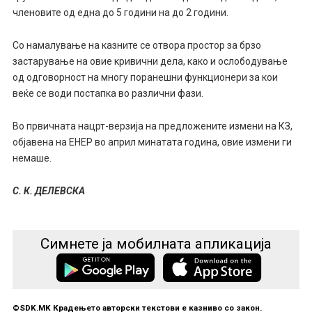
членовите од една до 5 години на до 2 години.
Со намалување на казните се отвора простор за брзо
застарување на овие кривични дела, како и ослободување
од одговорност на многу поранешни функционери за кои
веќе се води постапка во различни фази.
Во првичната нацрт-верзија на предложените измени на КЗ,
објавена на ЕНЕР во април минатата година, овие измени ги
немаше.
С. К. ДЕЛЕВСКА
Симнете ја мобилната апликација
©SDK.MK Крадењето авторски текстови е казниво со закон.