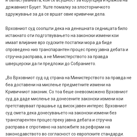
државниот Буџет. Уште помалку за злосторничкото
здружување за да се вршат овие кривични дела.
Врховниот суд соопшти дека на денешната седницата било
истакнато оти подготвувањето на законски измени кои
имаат влијание врз судските постапки мора да биде
спроведено низ транспарантен процес преку јавна дебата и
стручна расправа, а не Министерството за правда
шверцерски да ги предложи до Собранието.
„Во Врховниот суд од страна на Министерството за правда не
беа доставени на мислење предметните измени на
Кривичниот законик. Со тоа беше оневозможено Врховниот
суд да даде мислење за донесените законски измени кои
претставуваат прашање од висок јавен интерес. Врховниот
суд смета дека донесувањето на законски измени без
транспарентен процес преку јавна дебата и стручна
расправа е спротивно на заложбите за реформи на
законодавството во согласност со европските стандарди.