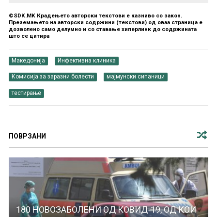
©SDK.MK Крадењето авторски текстови е казниво со закон.
Преземањето на авторски содржини (текстови) од оваа страница е
дозволено само делумно и со ставање хиперлинк до содржината
што се цитира
Македонија
Инфективна клиника
Комисија за заразни болести
мајмунски сипаници
тестирање
ПОВРЗАНИ
180 НОВОЗАБОЛЕНИ ОД КОВИД-19, ОД КОИ