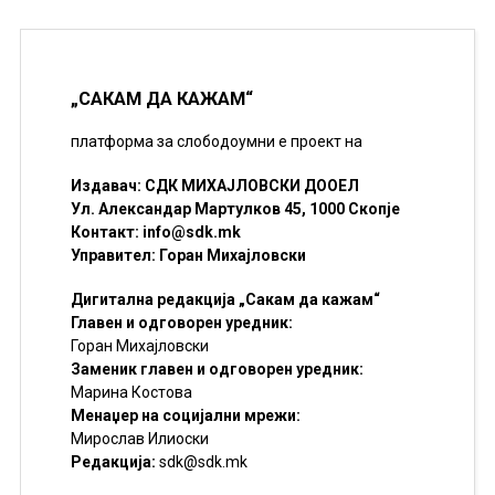
„САКАМ ДА КАЖАМ“
платформа за слободоумни е проект на
Издавач: СДК МИХАЈЛОВСКИ ДООЕЛ
Ул. Александар Мартулков 45, 1000 Скопје
Контакт:
info@sdk.mk
Управител: Горан Михајловски
Дигитална редакција „Сакам да кажам“
Главен и одговорен уредник:
Горан Михајловски
Заменик главен и одговорен уредник:
Марина Костова
Менаџер на социјални мрежи:
Мирослав Илиоски
Редакцијa:
sdk@sdk.mk