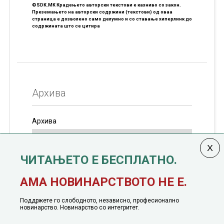
©SDK.MK Крадењето авторски текстови е казниво со закон.
Преземањето на авторски содржини (текстови) од оваа
страница е дозволено само делумно и со ставање хиперлинк до
содржината што се цитира
Архива
Архива
ЧИТАЊЕТО Е БЕСПЛАТНО.
Колумната
САКАМ ДА КАЖАМ
излегува од 12
АМА НОВИНАРСТВОТО НЕ Е.
јануари, 1991 година
Поддржете го слободното, независно, професионално
новинарство. Новинарство со интегритет.