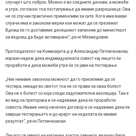
случајот што побрзо. Можно е во следните денови, а можеби
и утре, согласно тоа постапување да имаме разрешница. Ова
не се случаи практично применливи за сите. Кога има вакви
слуачи има и законски мерки кои можат да се преземат.
Вднаш ќе го доставиме денешниот записник до министерот
за веднаш да биде активирано“, рече Мехмедовиќ.
Претседателот на Комисијата д-р Александар Петличковски,
изрази надеж дека индивидуалната совест кај лицето ќе
проработи и дека можеби утре ќе се јави на тестирање.
„Ние немаме законска можност да го присилиме да се
тестира, никаде во светот тоа не се прави за оваа болест.
Ова не е болест со која следи задолжителна изолација. Таа е
во вид на препорака и се надеваме дека ќе проработи
совеста. Имаме некој начелен договор и се надеваме дека ќе
заврши тестирањето и до крајот на неделата ќе имаме
резултат“, рече Петличковски.
Лицето се јавило на матичен доктор завчера, веднаш била