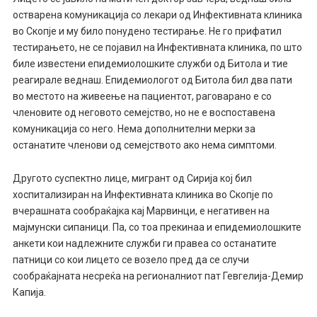
остварена комуникација со лекари од Инфективната клиника
во Скопје и му било понудено тестирање. Не го прифатил
тестирањето, не се појавил на Инфективната клиника, по што
биле известени епидемиолошките служби од Битола и тие
реагирале веднаш. Епидемиологот од Битола бил два пати
во местото на живеење на пациентот, раговарано е со
членовите од неговото семејство, но не е воспоставена
комуникација со него. Нема дополнителни мерки за
останатите членови од семејството ако нема симптоми.
Другото суспектно лице, мигрант од Сирија кој бил
хоспитализиран на Инфективната клиника во Скопје по
вчерашната сообраќајка кај Марвинци, е негативен на
мајмунски сипаници. Па, со тоа прекинаа и епидемиолошките
анкети кои надлежните служби ги правеа со останатите
патници со кои лицето се возело пред да се случи
сообраќајната несреќа на регионалниот пат Гевгелија-Демир
Капија.