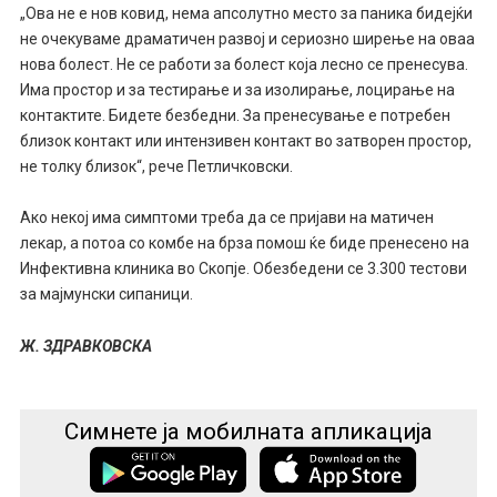
„Ова не е нов ковид, нема апсолутно место за паника бидејќи
не очекуваме драматичен развој и сериозно ширење на оваа
нова болест. Не се работи за болест која лесно се пренесува.
Има простор и за тестирање и за изолирање, лоцирање на
контактите. Бидете безбедни. За пренесување е потребен
близок контакт или интензивен контакт во затворен простор,
не толку близок“, рече Петличковски.
Ако некој има симптоми треба да се пријави на матичен
лекар, а потоа со комбе на брза помош ќе биде пренесено на
Инфективна клиника во Скопје. Обезбедени се 3.300 тестови
за мајмунски сипаници.
Ж. ЗДРАВКОВСКА
Симнете ја мобилната апликација