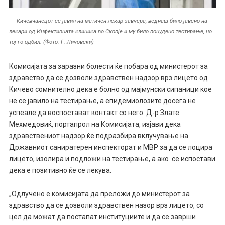
Кичевчанецот се јавил на матичен лекар завчера, веднаш било јавено на
лекари од Инфективната клиника во Скопје и му било понудено тестирање, но
тој го одбил. (Фото: Ѓ. Личовски)
Комисијата за заразни болести ќе побара од министерот за
здравство да се дозволи здравствен надзор врз лицето од
Кичево сомнително дека е болно од мајмунски сипаници кое
не се јавило на тестирање, а епидемиолозите досега не
успеале да воспостават контакт со него. Д-р Злате
Мехмедовиќ, портапрол на Комисијата, изјави дека
здравствениот надзор ќе подразбира вклучување на
Државниот саниратерен инспекторат и МВР за да се лоцира
лицето, изолира и подложи на тестирање, а ако се испостави
дека е позитивно ќе се лекува.
„Одлучено е комисијата да преложи до министерот за
здравство да се дозволи здравствен назор врз лицето, со
цел да можат да постапат институциите и да се заврши