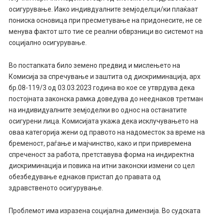
осигурување. Иако индивдуалните земјоделци/ки плаќаат
пониска основица при пресметување на придонесите, не се
менува фактот што тие се реални обврзници во системот на
социјално осигурување.
Во постапката б
ило
земено предвид и мислењето на
Комисија за спречување и заштита од дискриминација, арх
бр.08-119/3 од 03.03.2023 година во кое се утврдува дека
постојната законска рамка доведува до нееднаков третман
на индивидуалните земјоделки во однос на останатите
осигурени лица. Комисијата укажа дека исклучувањето на
оваа категорија жени од правото на надоместок за време на
бременост, раѓање и мајчинство, како и при привремена
спреченост за работа, претставува форма на индиректна
дискриминација и повика на итни законски измени со цел
обезбедување еднаков пристап до правата од
здравственото осигурување.
Проблемот има изразена социјална димензија.
В
о
судската