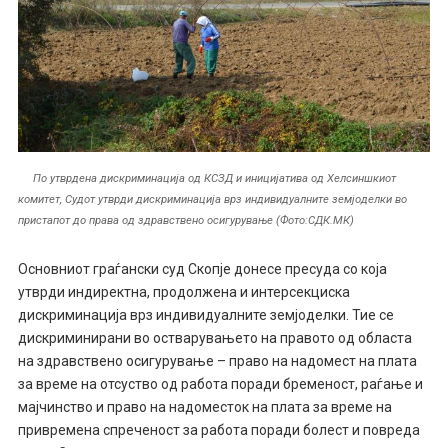
По утврдена дискриминација од КСЗД и иницијатива од Хелсиншкиот
комитет, Судот утврди дискриминација врз индивидуалните земјоделки во
пристапот до права од здравствено осигурување (Фото:СДК.МК)
Основниот граѓански суд
Скопје
донесе пресуда со која
утврди индиректна, продолжена и интерсекциска
дискриминација врз индивидуалните земјоделки.
Тие се
дискриминирани
во остварување
то
на правото од областа
на здравствено осигурување – право на надомест на плата
за време на отсуство од работа поради бременост, раѓање и
мајчинство и право на надоместок на плата за време на
привремена спреченост за работа поради болест и повреда