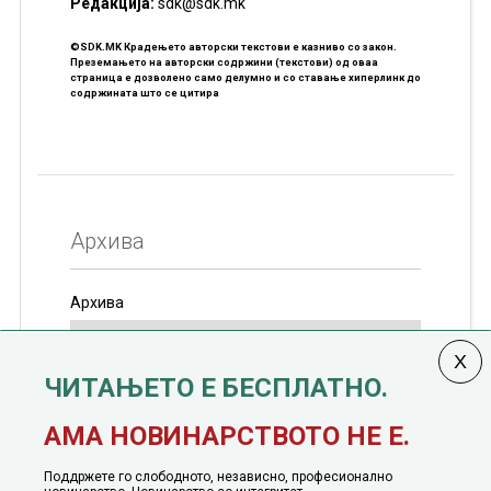
Редакцијa:
sdk@sdk.mk
©SDK.MK Крадењето авторски текстови е казниво со закон.
Преземањето на авторски содржини (текстови) од оваа
страница е дозволено само делумно и со ставање хиперлинк до
содржината што се цитира
Архива
Архива
ЧИТАЊЕТО Е БЕСПЛАТНО.
Колумната
САКАМ ДА КАЖАМ
излегува од 12
АМА НОВИНАРСТВОТО НЕ Е.
јануари, 1991 година
Поддржете го слободното, независно, професионално