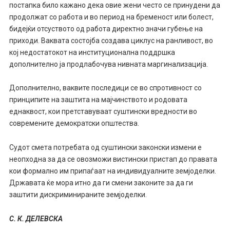
постапка
било кажано дека
овие жени често се принудени да
продолжат со работа и во период на бременост или болест,
бидејќи отсуството од работа директно значи губење на
приходи. Ваквата состојба создава циклус на ранливост, во
кој недостатокот на институционална поддршка
дополнително ја продлабочува нивната маргинализација.
Дополнително, ваквите последици се во спротивност со
принципите на заштита на мајчинството и родовата
еднаквост, кои претставуваат суштински вредности во
современите демократски општества.
Судот
смета
потребата од суштински законски измени е
неопходна за да се овозможи вистински пристап до правата
кои формално им припаѓаат на индивидуалните земјоделки.
Државата ќе мора итно да ги смени законите за да ги
заштити дискриминираните земјоделки.
С. К. ДЕЛЕВСКА