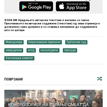
©SDK.MK Крадењето авторски текстови е казниво со закон.
Преземањето на авторски содржини (текстови) од оваа страница е
дозволено само делумно и со ставање хиперлинк до содржината
што се цитира
Македонија
Нераскажани приказни
Граѓански суд
земјоделки
ксзд
неосигурени
пресуда
Хелсиншки комитет
ПОВРЗАНИ
КОНТРОЛОРИТЕ НА ЛЕТАЊЕ СМЕАТ ДА