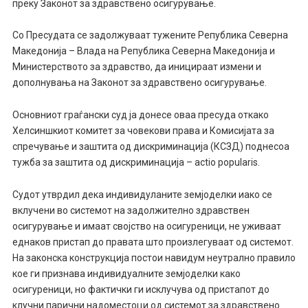
преку Законот за здравствено осигурување.
Со Пресудата се задолжуваат тужените Република Северна
Македонија – Влада на Република Северна Македонија и
Министерството за здравство, да иницираат измени и
дополнувања на Законот за здравствено осигурување.
Основниот граѓански суд ја донесе оваа пресуда откако
Хелсиншкиот комитет за човекови права и Комисијата за
спречување и заштита од дискриминација
(КСЗД)
поднесоа
тужба за заштита од дискриминација – actio popularis.
Судот утврдил дека индивидуланите земјоделки иако се
вклучени во системот на задолжително здравствен
осигурување и имаат својство на осигуреници, не уживаат
еднаков пристап до правата што произлегуваат од системот.
Н
а законска конструкција постои навидум неутрално правило
кое ги признава индивидуалните земјоделки како
осигуреници, нo фактички ги исклучува од пристапот до
клучни парични надоместоци од системот за здравствено