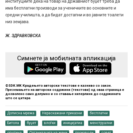
институциите дека на товар на државниот буџет треба да
има бесплатни производи за ученичките во основните и
средни училишта, а да бидат достапни и во јавните тоалети
низ земјава.
Ж. ЗДРАВКОВСКА
Симнете ја мобилната апликација
©SDK.MK Крадењето авторски текстови е казниво со закон.
Преземањето на авторски содржини (текстови) од оваа страница е
дозволено само делумно и со ставање хиперлинк до содржината
што се цитира
Дописна мрежа
Нераскажани приказни
бесплатни
Битола
буџет
влоѓки
иницијатиа
менструални
општина
Организација на жени
производи
совет