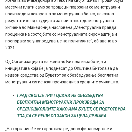
Жената во Македонија во текот на својот живот троши осум
месечни плати само за трошоци поврзани со менструални
производи и лекарства за менструална болка, покажаа
резултатите од студијата за пристапот до менструална
хигиена во Македонија насловена „Менструална правда:
проценка на состојбите со менструалната сиромаштија и
препораки за унапредување на политиките“, објавена во
2021.
Од Организацијата на жени во Битола изработија и
иницијатива која ќе ја поднесат до Општина Битола за да
издвои средства од Буџетот за обезбедување бесплатни
менструални хигиенски производи за средните училишта.
ГРАД СКОПЈЕ ТРИ ГОДИНИ НЕ ОБЕЗБЕДУВА
БЕСПЛАТНИ МЕНСТРУАЛНИ ПРОИЗВОДИ ЗА
СРЕДНОШКОЛКИТЕ ИАКО ИМА БУЏЕТ, СЕ ПОДГОТВУВА
ТОА ДА СЕ РЕШИ СО ЗАКОН ЗА ЦЕЛА ДРЖАВА
„На тој начин ќе се гарантира редовно финансирање и