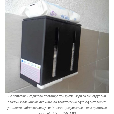
Во септември годинава поставија три диспанзери со менструални
влошки и влажни шамивчиња во тоалетите на едно од битолските
училишта набавени преку Граѓанскиот ресурсен центар и приватна
донација. (Фото: СДК.МК)