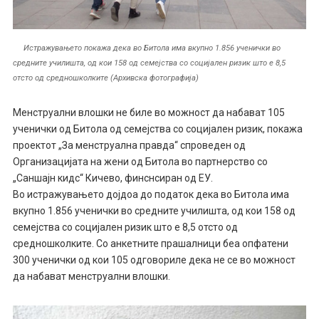
Истражувањето покажа дека во Битола има вкупно 1.856 ученички во
средните училишта, од кои 158 од семејства со социјален ризик што е 8,5
отсто од средношколките (Архивска фотографија)
Менструални влошки не биле во можност да набават 105
ученички од Битола од семејства со социјален ризик, покажа
проектот „За менструална правда“ спроведен од
Организацијата на жени од Битола во партнерство со
„Саншајн кидс“ Кичево, финснсиран од ЕУ.
Во истражувањето дојдоа до податок дека во Битола има
вкупно 1.856 ученички во средните училишта, од кои 158 од
семејства со социјален ризик што е 8,5 отсто од
средношколките. Со анкетните прашалници беа опфатени
300 ученички од кои 105 одговориле дека не се во можност
да набават менструални влошки.