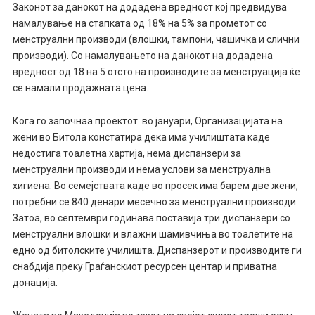
Законот за данокот на додадена вредност кој предвидува
намалување на стапката од 18% на 5% за прометот со
менструални производи (влошки, тампони, чашичка и слични
производи). Со намалувањето на данокот на додадена
вредност од 18 на 5 отсто на производите за менструација ќе
се намали продажната цена.
Кога го започнаа проектот во јануари, Организацијата на
жени во Битола констатира дека има училиштата каде
недостига тоалетна хартија, нема диспанзери за
менструални производи и нема услови за менструална
хигиена. Во семејствата каде во просек има барем две жени,
потребни се 840 денари месечно за менструални производи.
Затоа, во септември годинава поставија три диспанзери со
менструални влошки и влажни шамивчиња во тоалетите на
едно од битолските училиштa. Диспанзерот и производите ги
снабдија преку Граѓанскиот ресурсен центар и приватна
донација.