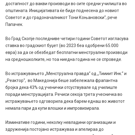
достапност до вакви производи во сите средни училишта во
општината. Иницијативата ќе биде поднесена до новиот
Советот и до градоначалникот Тони Коњановски“, рече
Папачек.
Во Град Скопје последниве четири години Советот изгласува
ставка во градскиот буџет (во 2023 беа одобрени 65.000
евра) за да се обезбедат бесплатни менструални производи
на средношколките, но тоа ниедна година не се спроведе.
Во истражувањето „Менструална правда“ од „Тиииит Инк.“ и
„Реактор“, во Македонија беше забележала фрапантна
бројка дека 43% од ученички отсуствувале од училиште
поради менструацијата. Речиси секоја трета учесничка во
истражувањето одговорила дека барем еднаш во животот
немала пари да купи влошки и импровизирала.
Изминативе години, неколку невладини организации и
здруженија постојано истражуваа и апелираа до