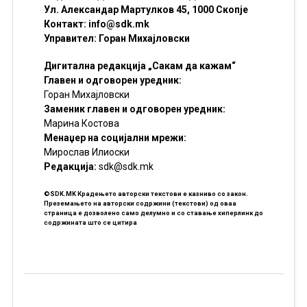
Ул. Александар Мартулков 45, 1000 Скопје
Контакт:
info@sdk.mk
Управител: Горан Михајловски
Дигитална редакција „Сакам да кажам“
Главен и одговорен уредник:
Горан Михајловски
Заменик главен и одговорен уредник:
Марина Костова
Менаџер на социјални мрежи:
Мирослав Илиоски
Редакцијa:
sdk@sdk.mk
©SDK.MK Крадењето авторски текстови е казниво со закон.
Преземањето на авторски содржини (текстови) од оваа
страница е дозволено само делумно и со ставање хиперлинк до
содржината што се цитира