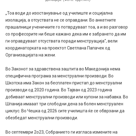
„Тоа води до изостанување од училиште и социјална
изолација, а отсуствата не се оправдани. Во анкетните
прашалници ученичките го потврдуваат тоа, а и во разговор
со професорите ни беше кажано дека им е забрането да им
ги оправдуваат отсуствата поради менструација“, вели
координаторката на проектот Светлана Папачек од
Организацијата на жени.
Во Законот за здравствена заштита во Македонија нема
специфична програма за менструални производи. Во
Шкотска има Закон за бесплатен пристап до менструални
производи од 2020 година. Во Тајван од 2023 година
добиваат менструални производи или купони за набавка. Во
Шпанија имааат три слободни дена за болен менструален
циклус. Во Чешка од 2026 сите училишта ќе се обврзани да
обезбедат менструални производи.
Во септември 2о23, Собранието ги изгласа измените на