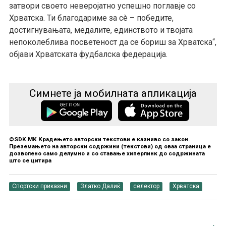
затвори своето неверојатно успешно поглавје со
Хрватска. Ти благодариме за сè – победите,
достигнувањата, медалите, единството и твојата
непоколеблива посветеност да се бориш за Хрватска“,
објави Хрватската фудбалска федерација.
Симнете ја мобилната апликација
©SDK.MK Крадењето авторски текстови е казниво со закон.
Преземањето на авторски содржини (текстови) од оваа страница е
дозволено само делумно и со ставање хиперлинк до содржината
што се цитира
Спортски приказни
Златко Далиќ
селектор
Хрватска