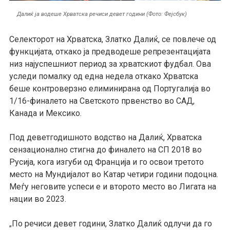
Далиќ ја водеше Хрватска речиси девет години (Фото: Фејсбук)
Селекторот на Хрватска, Златко Далиќ, се повлече од
функцијата, откако ја предводеше репрезентацијата
низ најуспешниот период за хрватскиот фудбал. Ова
уследи помалку од една недела откако Хрватска
беше контроверзно елиминирана од Португалија во
1/16-финалето на Светското првенство во САД,
Канада и Мексико.
Под деветгодишното водство на Далиќ, Хрватска
сензационално стигна до финалето на СП 2018 во
Русија, кога изгуби од Франција и го освои третото
место на Мундијалот во Катар четири години подоцна.
Меѓу неговите успеси е и второто место во Лигата на
нации во 2023.
По речиси девет години, Златко Далиќ одлучи да го
„