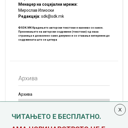
Менаџер на социјални мрежи:
Мирослав Илиоски
Редакцијa:
sdk@sdk.mk
©SDK.MK Крадењето авторски текстови е казниво со закон.
Преземањето на авторски содржини (текстови) од оваа
страница е дозволено само делумно и со ставање хиперлинк до
содржината што се цитира
Архива
Архива
ЧИТАЊЕТО Е БЕСПЛАТНО.
Колумната
САКАМ ДА КАЖАМ
излегува од 12