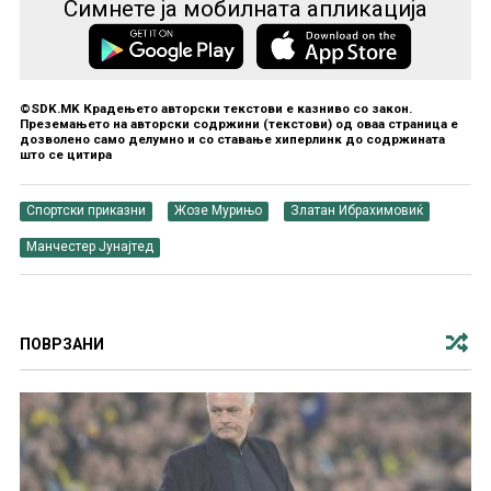
Симнете ја мобилната апликација
©SDK.MK Крадењето авторски текстови е казниво со закон.
Преземањето на авторски содржини (текстови) од оваа страница е
дозволено само делумно и со ставање хиперлинк до содржината
што се цитира
Спортски приказни
Жозе Мурињо
Златан Ибрахимовиќ
Манчестер Јунајтед
ПОВРЗАНИ