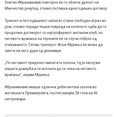
Златан Ибрахимовиќ повторно ќе го облече дресот на
Манчестер јунајтед, откако потпиша едногодишен договор.
Триесет и петгодишниот напаѓач стана слободен играч во
јуни, откако поради тешка повреда на коленото одби да го
продолжи договорот со најтрофејниот англиски клуб, но
неговото враќање на терените ќе се случи побрзо од
очекуваното. Сепак, тренерот Жозе Мурињо ќе може да
смета на него дури од декември.
„По неговиот придонес минатата сезона, тој ја заслужи
нашата доверба и се исплати да се чека на неговото
враќање“, изјави Мурињо.
Ибрахимовиќ имаше одлична дебитантска сезона во
англиската Премиерлига, постигнувајќи 28 гола на 46
натпревари.