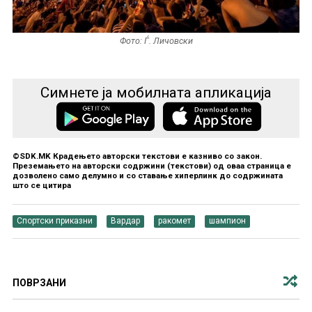
Фото: Ѓ. Личовски
Симнете ја мобилната апликација
©SDK.MK Крадењето авторски текстови е казниво со закон.
Преземањето на авторски содржини (текстови) од оваа страница е
дозволено само делумно и со ставање хиперлинк до содржината
што се цитира
Спортски приказни
Вардар
ракомет
шампион
ПОВРЗАНИ