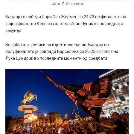
Фото: Ѓ. Личовски
Вардар го победи Пари Сен Жермен со 24:23 во финалето на
фајнл форот во Келн со голот на Иван Чупиќ во последната
секунда.
Во саботата, речиси на идентичен начин, Вардар во
полуфиналето ја совлада Барселона со 26:25 со голот на
Лука Циндриќ во последните моменти од средбата.