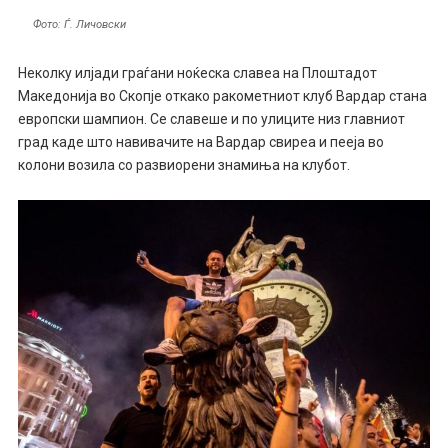
Фото: Ѓ. Личовски
Неколку илјади граѓани ноќеска славеа на Плоштадот
Македонија во Скопје откако ракометниот клуб Вардар стана
европски шампион. Се славеше и по улиците низ главниот
град каде што навивачите на Вардар свиреа и пееја во
колони возила со развиорени знамиња на клубот.