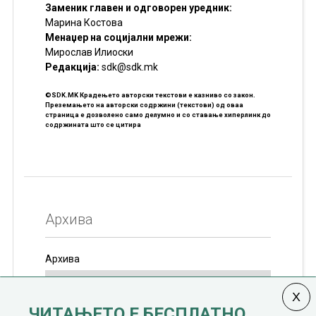
Заменик главен и одговорен уредник:
Марина Костова
Менаџер на социјални мрежи:
Мирослав Илиоски
Редакцијa:
sdk@sdk.mk
©SDK.MK Крадењето авторски текстови е казниво со закон.
Преземањето на авторски содржини (текстови) од оваа
страница е дозволено само делумно и со ставање хиперлинк до
содржината што се цитира
Архива
Архива
ЧИТАЊЕТО Е БЕСПЛАТНО.