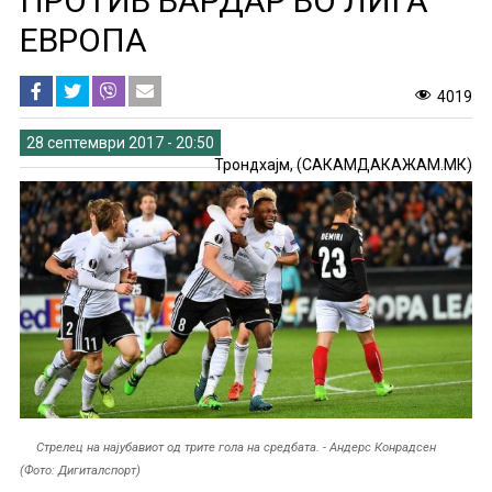
ПРОТИВ ВАРДАР ВО ЛИГА
ЕВРОПА
4019
28 септември 2017 - 20:50
Трондхајм, (САКАМДАКАЖАМ.МК)
Стрелец на најубавиот од трите гола на средбата. - Андерс Конрадсен
(Фото: Дигиталспорт)