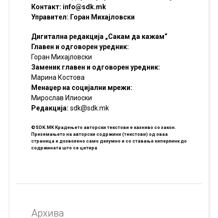
Контакт:
info@sdk.mk
Управител: Горан Михајловски
Дигитална редакција „Сакам да кажам“
Главен и одговорен уредник:
Горан Михајловски
Заменик главен и одговорен уредник:
Марина Костова
Менаџер на социјални мрежи:
Мирослав Илиоски
Редакцијa:
sdk@sdk.mk
©SDK.MK Крадењето авторски текстови е казниво со закон.
Преземањето на авторски содржини (текстови) од оваа
страница е дозволено само делумно и со ставање хиперлинк до
содржината што се цитира
Архива