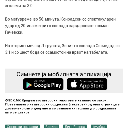
зголеми на 3:0.
Во меѓувреме, во 56. минута, Конрадсен со спектакуларен
удар од 20-ина метри го совлада вардаровиот голман
Гачевски.
На вториот меч од Л-групата, Зенит го совлада Сосиедад со
3:1 и со шест бода се осамостои на врвот на табелата.
Симнете ја мобилната апликација
©SDK.MK Крадењето авторски текстови е казниво со закон.
Преземањето на авторски содржини (текстови) од оваа страница е
дозволено само делумно и со ставање хиперлинк до содржината
што се цитира
Спортски приказни
Вардар
Лига Европа
фудбал