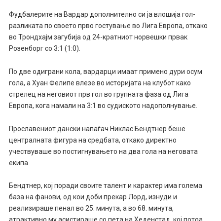
Фудбалерите на Вардар дополнително си ја влошија гол-
разликата по своето прво гостување во Лига Европа, откако
во Трондхајм загубија од 24-кратниот норвешки првак
Розенборг со 3:1 (1:0).
По две одиграни кола, вардарци имаат примено дури осум
гола, а Хуан Фелипе влезе во историјата на клубот како
стрелец на неговиот прв гол во групната фаза од Лига
Европа, кога намали на 3:1 во судиското надополнување.
Прославениот дански напаѓач Никлас Бендтнер беше
централната фигура на средбата, откако директно
учествуваше во постигнувањето на два гола на неговата
екипа.
Бендтнер, кој поради своите талент и карактер има голема
база на фанови, од кои доби прекар Лорд, изнуди и
реализираше пенал во 25. минута, а во 68. минута,
атрактивно му асистираше со пета на Хеденстад, кој потоа