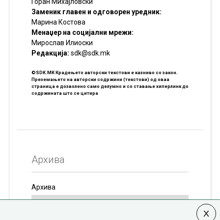
Горан Михајловски
Заменик главен и одговорен уредник:
Марина Костова
Менаџер на социјални мрежи:
Мирослав Илиоски
Редакцијa:
sdk@sdk.mk
©SDK.MK Крадењето авторски текстови е казниво со закон.
Преземањето на авторски содржини (текстови) од оваа
страница е дозволено само делумно и со ставање хиперлинк до
содржината што се цитира
Архива
Архива