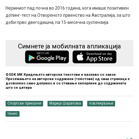
Нејзиниот пад почна во 2016 година, кога имаше позитивен
допинг-тест на Отвореното првенство на Австралија, за што
доби прво двегодишна, па 15-месечна суспензија.
Симнете ја мобилната апликација
©SDK.MK Крадењето авторски текстови е казниво со закон.
Преземањето на авторски содржини (текстови) од оваа страница е
дозволено само делумно и со ставање хиперлинк до содржината
што се цитира
Спортски приказни
Марија Шарапова
повлекување
тенис