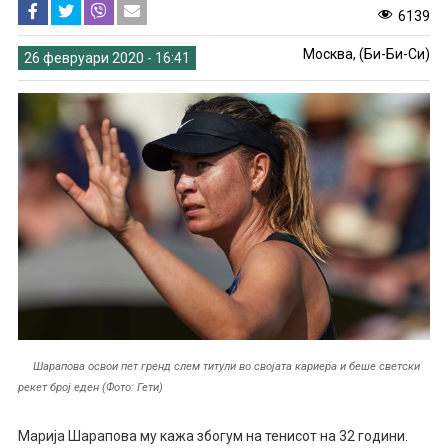
6139
Москва, (Би-Би-Си)
26 февруари 2020 - 16:41
Шарапова освои пет гренд слем титули во својата кариера и беше светски
рекет број еден (Фото: Гети)
Марија Шарапова му кажа збогум на тенисот на 32 години.