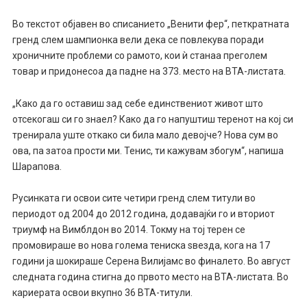
Во текстот објавен во списанието „Венити фер“, петкратната
гренд слем шампионка вели дека се повлекува поради
хроничните проблеми со рамото, кои ѝ станаа преголем
товар и придонесоа да падне на 373. место на ВТА-листата.
„Како да го оставиш зад себе единствениот живот што
отсекогаш си го знаел? Како да го напуштиш теренот на кој си
тренирала уште откако си била мало девојче? Нова сум во
ова, па затоа прости ми. Тенис, ти кажувам збогум“, напиша
Шарапова.
Русинката ги освои сите четири гренд слем титули во
периодот од 2004 до 2012 година, додавајќи го и вториот
триумф на Вимблдон во 2014. Токму на тој терен се
промовираше во нова голема тениска ѕвезда, кога на 17
години ја шокираше Серена Вилијамс во финалето. Во август
следната година стигна до првото место на ВТА-листата. Во
кариерата освои вкупно 36 ВТА-титули.