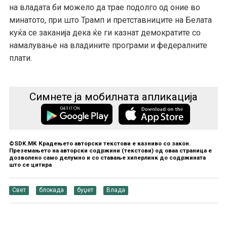
на владата би можело да трае подолго од оние во
минатото, при што Трамп и претставниците на Белата
куќа се заканија дека ќе ги казнат демократите со
намалување на владините програми и федералните
плати.
Симнете ја мобилната апликација
©SDK.MK Крадењето авторски текстови е казниво со закон.
Преземањето на авторски содржини (текстови) од оваа страница е
дозволено само делумно и со ставање хиперлинк до содржината
што се цитира
Свет
блокада
буџет
Влада