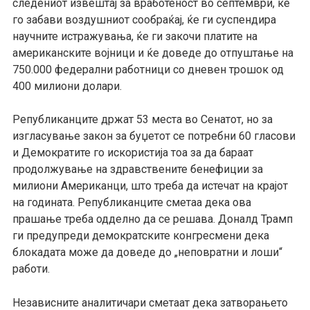
следениот извештај за вработеност во септември, ќе
го забави воздушниот сообраќај, ќе ги суспендира
научните истражувања, ќе ги закочи платите на
американските војници и ќе доведе до отпуштање на
750.000 федерални работници со дневен трошок од
400 милиони долари.
Републиканците држат 53 места во Сенатот, но за
изгласување закон за буџетот се потребни 60 гласови
и Демократите го искористија тоа за да бараат
продолжување на здравствените бенефиции за
милиони Американци, што треба да истечат на крајот
на годината. Републиканците сметаа дека ова
прашање треба одделно да се решава. Доналд Трамп
ги предупреди демократските конгресмени дека
блокадата може да доведе до „неповратни и лоши“
работи.
Независните аналитичари сметаат дека затворањето