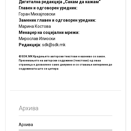
Дигитална редакција „Сакам да кажам“
Главен и одговорен уредник:
Горан Михајловски
Заменик главен и одговорен уредник:
Марина Костова
Менаџер на социјални мрежи:
Мирослав Илиоски
Редакцијa:
sdk@sdk.mk
©SDK.MK Крадењето авторски текстови е казниво со закон.
Преземањето на авторски содржини (текстови) од оваа
страница е дозволено само делумно и со ставање хиперлинк до
содржината што се цитира
Архива
Архива