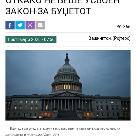
ОТКАКО НЕ БЕШЕ УСВОЕН
ЗАКОН ЗА БУЏЕТОТ
366
Вашингтон, (Ројтерс)
1 октомври 2025 - 07:56
Блокада на владата значи замрзнување на сите нејзини несуштински
активности и програми (Фото: АП)