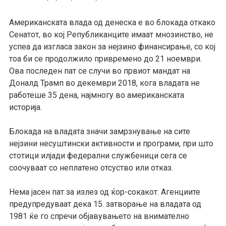
Американската влада од денеска е во блокада откако
Сенатот, во кој Републиканците имаат мнозинство, не
успеа да изгласа закон за нејзино финансирање, со кој
тоа би се продолжило привремено до 21 ноември.
Ова последен пат се случи во првиот мандат на
Доналд Трамп во декември 2018, кога владата не
работеше 35 дена, најмногу во американската
историја.
Блокада на владата значи замрзнување на сите
нејзини несуштински активности и програми, при што
стотици илјади федерални службеници сега се
соочуваат со неплатено отсуство или отказ.
Нема јасен пат за излез од ќор-сокакот. Агенциите
предупредуваат дека 15. затворање на владата од
1981 ќе го спречи објавувањето на внимателно