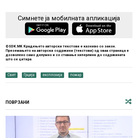
Симнете ја мобилната апликација
©SDK.MK Крадењето авторски текстови е казниво со закон.
Преземањето на авторски содржини (текстови) од оваа страница е
дозволено само делумно и со ставање хиперлинк до содржината
што се цитира
Свет
Грција
експлозија
пожар
ПОВРЗАНИ