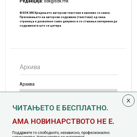
Редакцијa:
sdk@sdk.mk
©SDK.MK Крадењето авторски текстови е казниво со закон.
Преземањето на авторски содржини (текстови) од оваа
страница е дозволено само делумно и со ставање хиперлинк до
содржината што се цитира
Архива
Архива
ЧИТАЊЕТО Е БЕСПЛАТНО.
Колумната
САКАМ ДА КАЖАМ
излегува од 12
АМА НОВИНАРСТВОТО НЕ Е.
јануари, 1991 година
Поддржете го слободното, независно, професионално