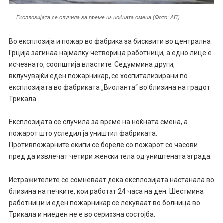
Експлозијата се случила за време на ноќната смена (Фото: АП)
Во експлозија и пожар во фабрика за бисквити во централна
Грција загинаа најмалку четворица работници, а едно лице е
исчезнато, соопштија властите. Седуммина други,
вклучувајќи еден пожарникар, се хоспитализирани по
експлозијата во фабриката „Виоланта“ во близина на градот
Трикала.
Експлозијата се случила за време на ноќната смена, а
пожарот што уследил ја уништил фабриката.
Противпожарните екипи се бореле со пожарот со часови
пред да извлечат четири женски тела од уништената зграда.
Истражителите се сомневаат дека експлозијата настанала во
близина на печките, кои работат 24 часа на ден. Шестмина
работници и еден пожарникар се лекуваат во болница во
Трикала и ниеден не е во сериозна состојба.