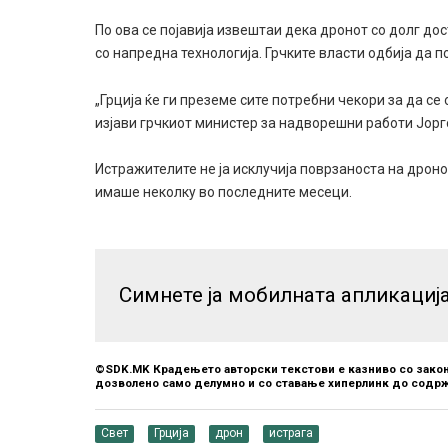
По ова се појавија извештаи дека дронот со долг до
со напредна технологија. Грчките власти одбија да 
„Грција ќе ги преземе сите потребни чекори за да с
изјави грчкиот министер за надворешни работи Јорг
Истражителите не ја исклучија поврзаноста на дроно
имаше неколку во последните месеци.
Симнете ја мобилната апликациј
©SDK.MK Крадењето авторски текстови е казниво со закон
дозволено само делумно и со ставање хиперлинк до содрж
Свет
Грција
дрон
истрага