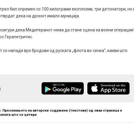
стрел бил опремен со 100 килограми експлозив, три детонатори, но 
потврдат дека на дронот имало муниција.
е осигури дека Медитеранот нема да стане сцена за воени операции“
ос Герапетритис.
т со напади врз бродови од руската „флота во сенка“, какви што
а
. Преземањето на авторски содржини (текстови) од оваа страница е
ината што се цитира