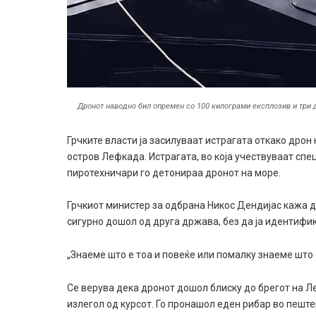
Дронот наводно бил опремен со 100 килограми експлозив и три 
Грчките власти ја засилуваат истрагата откако дрон
остров Лефкада. Истрагата, во која учествуваат сп
пиротехничари го детонираа дронот на море.
Грчкиот министер за одбрана Никос Дендијас кажа де
сигурно дошол од друга држава, без да ја идентифи
„Знаеме што е тоа и повеќе или помалку знаеме што
Се верува дека дронот дошол блиску до брегот на Л
излегол од курсот. Го пронашол еден рибар во пешт