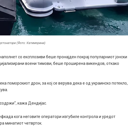
детонатори (Фото: Катимерини)
 наполнет со експлозиви беше пронајден покрај популарниот јонски
ецијализирани воени тимови, беше проширена викендов, откако
ка поморскиот дрон, за кој се верува дека е од украинско потекло,
кува.
 содржи“, кажа Дендијас.
ефкада кога неговите оператори изгубиле контрола и уредот
ера минатиот четврток.