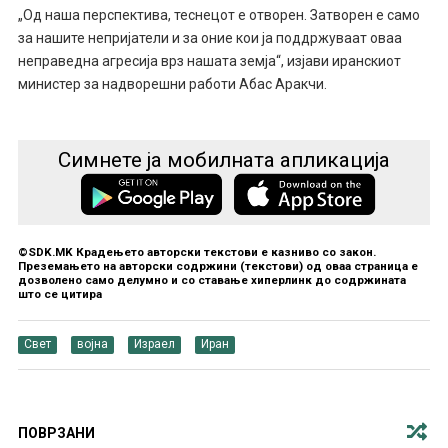
„Од наша перспектива, теснецот е отворен. Затворен е само
за нашите непријатели и за оние кои ја поддржуваат оваа
неправедна агресија врз нашата земја“, изјави иранскиот
министер за надворешни работи Абас Аракчи.
Симнете ја мобилната апликација
©SDK.MK Крадењето авторски текстови е казниво со закон.
Преземањето на авторски содржини (текстови) од оваа страница е
дозволено само делумно и со ставање хиперлинк до содржината
што се цитира
Свет
војна
Израел
Иран
ПОВРЗАНИ