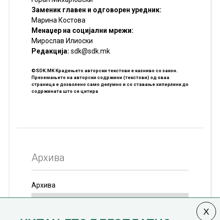
Заменик главен и одговорен уредник:
Марина Костова
Менаџер на социјални мрежи:
Мирослав Илиоски
Редакцијa:
sdk@sdk.mk
©SDK.MK Крадењето авторски текстови е казниво со закон.
Преземањето на авторски содржини (текстови) од оваа
страница е дозволено само делумно и со ставање хиперлинк до
содржината што се цитира
Архива
Архива