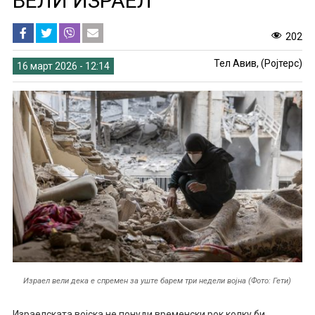
ВЕЛИ ИЗРАЕЛ
202
Тел Авив, (Ројтерс)
16 март 2026 - 12:14
Израел вели дека е спремен за уште барем три недели војна (Фото: Гети)
Израелската војска не понуди временски рок колку би