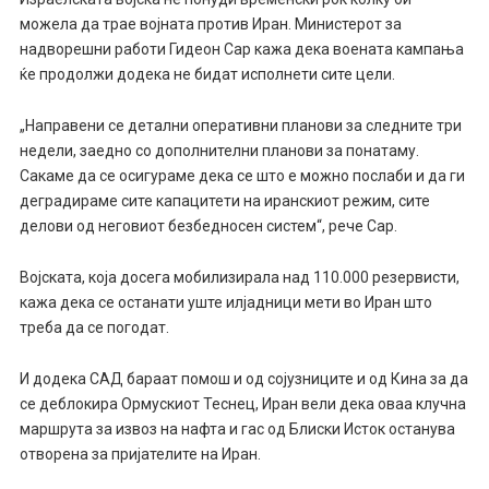
можела да трае војната против Иран. Министерот за
надворешни работи Гидеон Сар кажа дека воената кампања
ќе продолжи додека не бидат исполнети сите цели.
„Направени се детални оперативни планови за следните три
недели, заедно со дополнителни планови за понатаму.
Сакаме да се осигураме дека се што е можно послаби и да ги
деградираме сите капацитети на иранскиот режим, сите
делови од неговиот безбедносен систем“, рече Сар.
Војската, која досега мобилизирала над 110.000 резервисти,
кажа дека се останати уште илјадници мети во Иран што
треба да се погодат.
И додека САД бараат помош и од сојузниците и од Кина за да
се деблокира Ормускиот Теснец, Иран вели дека оваа клучна
маршрута за извоз на нафта и гас од Блиски Исток останува
отворена за пријателите на Иран.