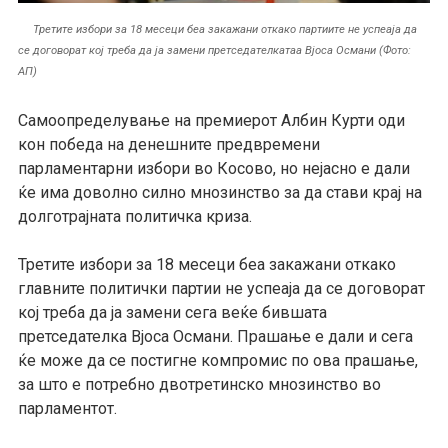
Третите избори за 18 месеци беа закажани откако партиите не успеаја да
се договорат кој треба да ја замени претседателкатаа Вјоса Османи (Фото:
АП)
Самоопределување на премиерот Албин Курти оди
кон победа на денешните предвремени
парламентарни избори во Косово, но нејасно е дали
ќе има доволно силно мнозинство за да стави крај на
долготрајната политичка криза.
Третите избори за 18 месеци беа закажани откако
главните политички партии не успеаја да се договорат
кој треба да ја замени сега веќе бившата
претседателка Вјоса Османи. Прашање е дали и сега
ќе може да се постигне компромис по ова прашање,
за што е потребно двотретинско мнозинство во
парламентот.