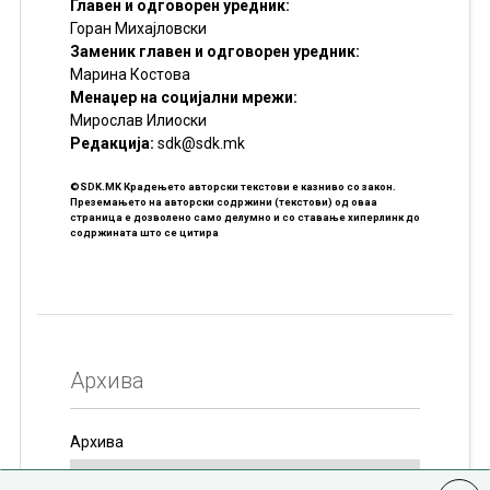
Главен и одговорен уредник:
Горан Михајловски
Заменик главен и одговорен уредник:
Марина Костова
Менаџер на социјални мрежи:
Мирослав Илиоски
Редакцијa:
sdk@sdk.mk
©SDK.MK Крадењето авторски текстови е казниво со закон.
Преземањето на авторски содржини (текстови) од оваа
страница е дозволено само делумно и со ставање хиперлинк до
содржината што се цитира
Архива
Архива