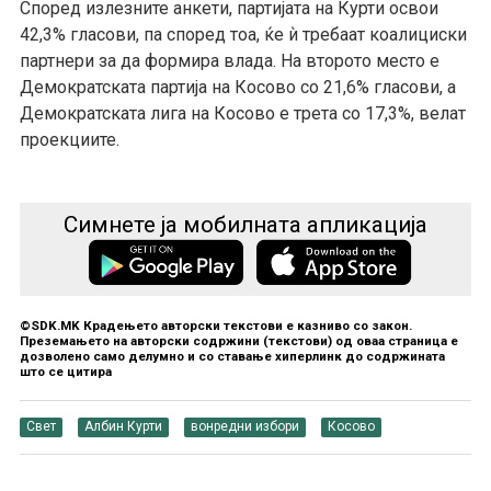
Според излезните анкети, партијата на Курти освои
42,3% гласови, па според тоа, ќе ѝ требаат коалициски
партнери за да формира влада. На второто место е
Демократската партија на Косово со 21,6% гласови, а
Демократската лига на Косово е трета со 17,3%, велат
проекциите.
Симнете ја мобилната апликација
©SDK.MK Крадењето авторски текстови е казниво со закон.
Преземањето на авторски содржини (текстови) од оваа страница е
дозволено само делумно и со ставање хиперлинк до содржината
што се цитира
Свет
Албин Курти
вонредни избори
Косово